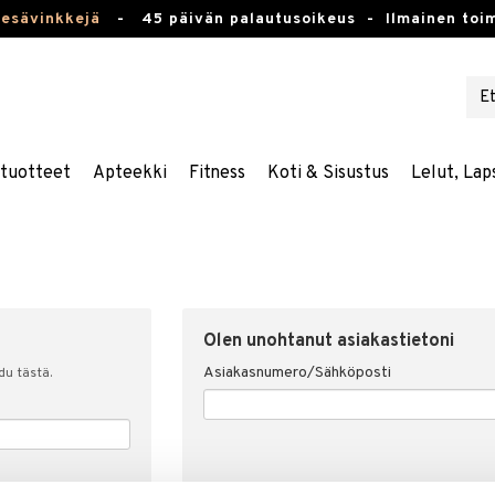
kesävinkkejä
-
45 päivän palautusoikeus -
Ilmainen toim
stuotteet
Apteekki
Fitness
Koti & Sisustus
Lelut, Lap
Olen unohtanut asiakastietoni
Asiakasnumero/Sähköposti
udu tästä.