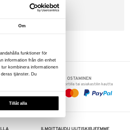
LUO ASIAKAS
Om
andahålla funktioner för
n information från din enhet
 tur kombinera informationen
 deras tjänster. Du
TURVALLINEN OSTAMINEN
varastoomme
laskulla, pankkikortilla tai asiakastilin kautta
 Sinua varten!
sivuillamme.
Tillåt alla
ILLA
ILMOITTAUDU UUTISKIRJEEMME