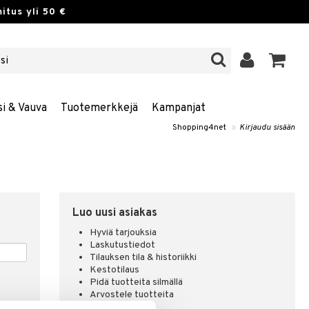
itus yli 50 €
si & Vauva
Tuotemerkkejä
Kampanjat
Shopping4net
»
Kirjaudu sisään
Luo uusi asiakas
Hyviä tarjouksia
Laskutustiedot
Tilauksen tila & historiikki
Kestotilaus
Pidä tuotteita silmällä
Arvostele tuotteita
Toivelistat