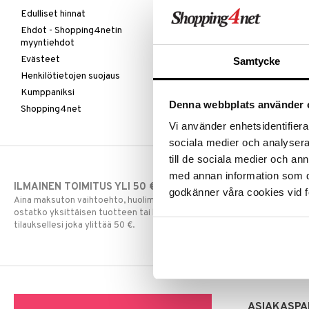
Edulliset hinnat
Ehdot - Shopping4netin
myyntiehdot
Evästeet
Samtycke
Henkilötietojen suojaus
Kumppaniksi
Denna webbplats använder 
Shopping4net
Vi använder enhetsidentifierar
sociala medier och analysera 
till de sociala medier och a
med annan information som du 
ILMAINEN TOIMITUS YLI 50 €
NOPEAT TOI
godkänner våra cookies vid f
Aina maksuton vaihtoehto, huolimatta siitä
Ennen kello 13.
ostatko yksittäisen tuotteen tai koko
normaalisti sa
tilauksellesi joka ylittää 50 €.
ASIAKASPA