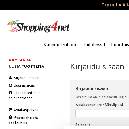
Täydellisiä 
Kauneudenhoito
Piilolinssit
Luontai
KAMPANJAT
Kirjaudu sisään
UUSIA TUOTTEITA
Kirjaudu sisään
Uusi asiakas
Kirjaudu sisään
Olen unohtanut
Jos sinulla on jo asiakastili, kirja
asiakastietoni
Asiakasnumero/Sähköposti
Asiakaspalvelu
Kysymyksiä &
vastauksia
Salasana