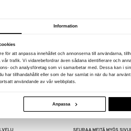
Information
cookies
e för att anpassa innehållet och annonserna till användarna, tillh
vår trafik. Vi vidarebefordrar även sådana identifierare och anna
nnons- och analysföretag som vi samarbetar med. Dessa kan i sin
har tillhandahållit eller som de har samlat in när du har använt
MITUKSET
EDULLISET HINNAT
ortsatt användande av vår webbplats.
00 tehdyt tilaukset lähetetään
Ostamalla suuria eriä tuotteita 
mana päivänä
voimme pitää hinnat alhaisina juuri
Voit olla varma, että teet löytöjä 
Anpassa
LVELU
SEURAA MEITÄ MYÖS SIVU