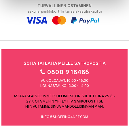
TURVALLINEN OSTAMINEN
laskulla, pankkikortilla tai asiakastilin kautta
SOITA TAI LAITA MEILLE SÄHKÖPOSTIA
0800 9 18486
AUKIOLOAJAT: 10.00 - 16.00
LOUNASTAUKO 13.00 - 14.00
ASIAKASPALVELUMME PUHELIMITSE ON SULJETTUNA 29.6.–
27.7. OTA MEIHIN YHTEYTTÄ SÄHKÖPOSTITSE
NIIN AUTAMME SINUA MAHDOLLISIMMAN PIAN.
INFO@SHOPPING4NET.COM