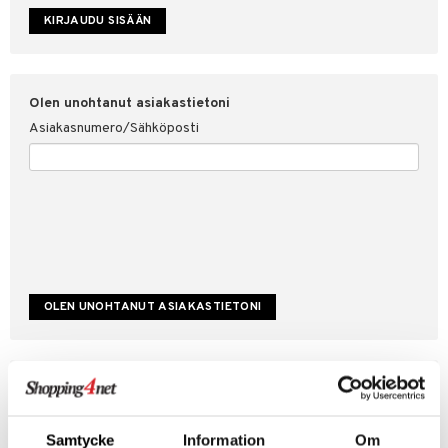
etojen suojaus
ksi
4net
Olen unohtanut asiakastietoni
Asiakasnumero/Sähköposti
Luo uusi asiakas
Hyviä tarjouksia
Laskutustiedot
Samtycke
Information
Om
Tilauksen tila & historiikki