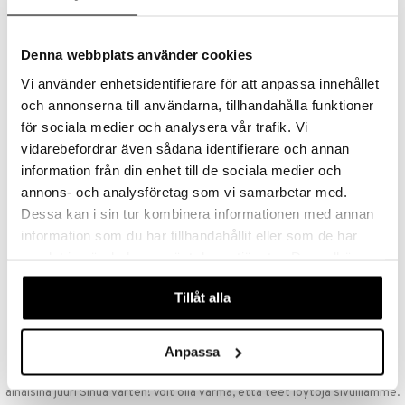
Kestotilaus
Pidä tuotteita silmällä
Arvostele tuotteita
Denna webbplats använder cookies
Toivelistat
Vi använder enhetsidentifierare för att anpassa innehållet
och annonserna till användarna, tillhandahålla funktioner
för sociala medier och analysera vår trafik. Vi
LUO ASIAKAS
vidarebefordrar även sådana identifierare och annan
information från din enhet till de sociala medier och
annons- och analysföretag som vi samarbetar med.
Dessa kan i sin tur kombinera informationen med annan
ILMAINEN TOIMITUS YLI 50 €
information som du har tillhandahållit eller som de har
Aina maksuton vaihtoehto, huolimatta siitä ostatko yksittäisen
samlat in när du har använt deras tjänster. Du godkänner
tuotteen tai koko tilauksellesi joka ylittää 50 €.
våra cookies vid fortsatt användande av vår webbplats.
NOPEAT TOIMITUKSET
Tillåt alla
Ennen kello 13.00 tehdyt tilaukset lähetetään normaalisti samana
päivänä
Anpassa
EDULLISET HINNAT
Ostamalla suuria eriä tuotteita varastoomme voimme pitää hinnat
alhaisina juuri Sinua varten! Voit olla varma, että teet löytöjä sivuillamme.