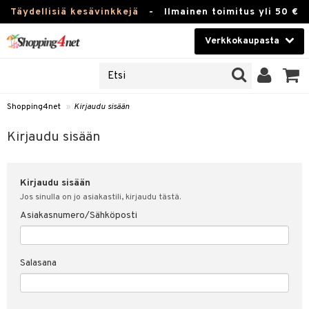
Täydellisiä kesävinkkejä
-
Ilmainen toimitus yli 50 €
Verkkokaupasta
JAT
Kauneudenhoito
UOTTEITA
Piilolinssit
Shopping4net
»
Kirjaudu sisään
u sisään
Luontaistuotteet
siakas
Kirjaudu sisään
Apteekki
nohtanut asiakastietoni
Kirjaudu sisään
Fitness
spalvelu
Jos sinulla on jo asiakastili, kirjaudu tästä.
Koti & Sisustus
Asiakasnumero/Sähköposti
ksiä & vastauksia
 hinnat
Lelut, Lapsi & Vauva
Salasana
Shopping4netin myyntiehdot
Tuotemerkkejä
Kampanjat