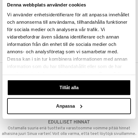
Denna webbplats använder cookies
Kestotilaus
Pidä tuotteita silmällä
Vi använder enhetsidentifierare för att anpassa innehållet
Arvostele tuotteita
Toivelistat
och annonserna till användarna, tillhandahålla funktioner
för sociala medier och analysera vår trafik. Vi
vidarebefordrar även sådana identifierare och annan
information från din enhet till de sociala medier och
LUO ASIAKAS
annons- och analysföretag som vi samarbetar med.
Dessa kan i sin tur kombinera informationen med annan
information som du har tillhandahållit eller som de har
samlat in när du har använt deras tjänster. Du godkänner
ILMAINEN TOIMITUS YLI 50 €
våra cookies vid fortsatt användande av vår webbplats.
Aina maksuton vaihtoehto, huolimatta siitä ostatko yksittäisen
Tillåt alla
tuotteen tai koko tilauksellesi joka ylittää 50 €.
NOPEAT TOIMITUKSET
Anpassa
Ennen kello 13.00 tehdyt tilaukset lähetetään normaalisti samana
päivänä
EDULLISET HINNAT
Ostamalla suuria eriä tuotteita varastoomme voimme pitää hinnat
alhaisina juuri Sinua varten! Voit olla varma, että teet löytöjä sivuillamme.