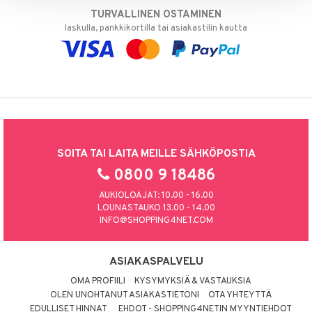
TURVALLINEN OSTAMINEN
laskulla, pankkikortilla tai asiakastilin kautta
SOITA TAI LAITA MEILLE SÄHKÖPOSTIA
0800 9 18486
AUKIOLOAJAT: 10.00 - 16.00
LOUNASTAUKO 13.00 - 14.00
INFO@SHOPPING4NET.COM
ASIAKASPALVELU
OMA PROFIILI
KYSYMYKSIÄ & VASTAUKSIA
OLEN UNOHTANUT ASIAKASTIETONI
OTA YHTEYTTÄ
EDULLISET HINNAT
EHDOT - SHOPPING4NETIN MYYNTIEHDOT