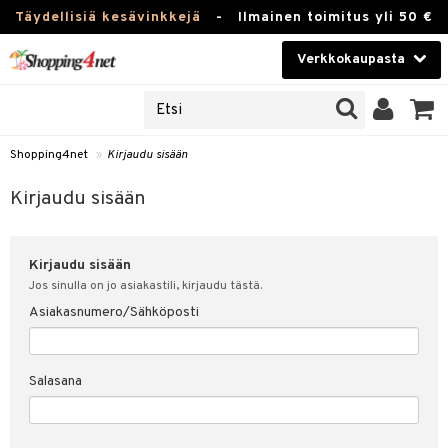
Täydellisiä kesävinkkejä
-
Ilmainen toimitus yli 50 €
Verkkokaupasta
JAT
Kauneudenhoito
UOTTEITA
Piilolinssit
Shopping4net
»
Kirjaudu sisään
u sisään
Luontaistuotteet
siakas
Kirjaudu sisään
Apteekki
nohtanut asiakastietoni
Kirjaudu sisään
Fitness
spalvelu
Jos sinulla on jo asiakastili, kirjaudu tästä.
Koti & Sisustus
Asiakasnumero/Sähköposti
ksiä & vastauksia
 hinnat
Lelut, Lapsi & Vauva
Salasana
Shopping4netin myyntiehdot
Tuotemerkkejä
Kampanjat