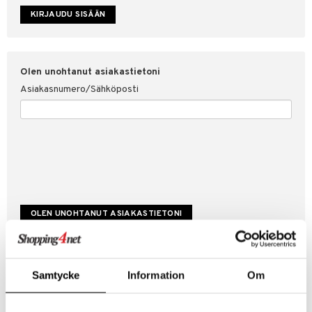
etojen suojaus
ksi
4net
Olen unohtanut asiakastietoni
Asiakasnumero/Sähköposti
Luo uusi asiakas
Samtycke
Information
Om
Hyviä tarjouksia
Laskutustiedot
Tilauksen tila & historiikki