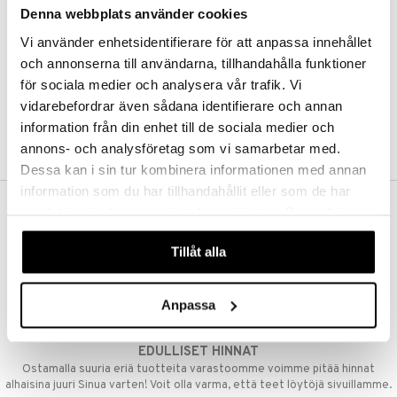
Denna webbplats använder cookies
Kestotilaus
Pidä tuotteita silmällä
Vi använder enhetsidentifierare för att anpassa innehållet
Arvostele tuotteita
Toivelistat
och annonserna till användarna, tillhandahålla funktioner
för sociala medier och analysera vår trafik. Vi
vidarebefordrar även sådana identifierare och annan
information från din enhet till de sociala medier och
LUO ASIAKAS
annons- och analysföretag som vi samarbetar med.
Dessa kan i sin tur kombinera informationen med annan
information som du har tillhandahållit eller som de har
samlat in när du har använt deras tjänster. Du godkänner
ILMAINEN TOIMITUS YLI 50 €
våra cookies vid fortsatt användande av vår webbplats.
Aina maksuton vaihtoehto, huolimatta siitä ostatko yksittäisen
Tillåt alla
tuotteen tai koko tilauksellesi joka ylittää 50 €.
NOPEAT TOIMITUKSET
Anpassa
Ennen kello 13.00 tehdyt tilaukset lähetetään normaalisti samana
päivänä
EDULLISET HINNAT
Ostamalla suuria eriä tuotteita varastoomme voimme pitää hinnat
alhaisina juuri Sinua varten! Voit olla varma, että teet löytöjä sivuillamme.