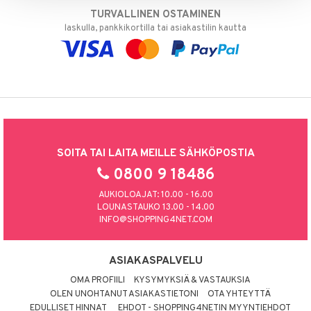
TURVALLINEN OSTAMINEN
laskulla, pankkikortilla tai asiakastilin kautta
SOITA TAI LAITA MEILLE SÄHKÖPOSTIA
0800 9 18486
AUKIOLOAJAT: 10.00 - 16.00
LOUNASTAUKO 13.00 - 14.00
INFO@SHOPPING4NET.COM
ASIAKASPALVELU
OMA PROFIILI
KYSYMYKSIÄ & VASTAUKSIA
OLEN UNOHTANUT ASIAKASTIETONI
OTA YHTEYTTÄ
EDULLISET HINNAT
EHDOT - SHOPPING4NETIN MYYNTIEHDOT