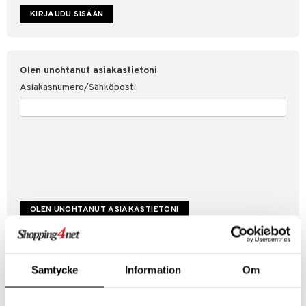
etojen suojaus
ksi
4net
Olen unohtanut asiakastietoni
Asiakasnumero/Sähköposti
Luo uusi asiakas
Samtycke
Information
Om
Hyviä tarjouksia
Laskutustiedot
Tilauksen tila & historiikki