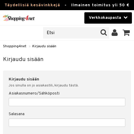
Täydellisiä kesävinkkejä
-
Ilmainen toimitus yli 50 €
Verkkokaupasta
JAT
Kauneudenhoito
UOTTEITA
Piilolinssit
Shopping4net
»
Kirjaudu sisään
u sisään
Luontaistuotteet
siakas
Kirjaudu sisään
Apteekki
nohtanut asiakastietoni
Kirjaudu sisään
Fitness
spalvelu
Jos sinulla on jo asiakastili, kirjaudu tästä.
Koti & Sisustus
Asiakasnumero/Sähköposti
ksiä & vastauksia
 hinnat
Lelut, Lapsi & Vauva
Salasana
Shopping4netin myyntiehdot
Tuotemerkkejä
Kampanjat