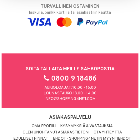
TURVALLINEN OSTAMINEN
laskulla, pankkikortilla tai asiakastilin kautta
SOITA TAI LAITA MEILLE SÄHKÖPOSTIA
0800 9 18486
AUKIOLOAJAT: 10.00 - 16.00
LOUNASTAUKO 13.00 - 14.00
INFO@SHOPPING4NET.COM
ASIAKASPALVELU
OMA PROFIILI
KYSYMYKSIÄ & VASTAUKSIA
OLEN UNOHTANUT ASIAKASTIETONI
OTA YHTEYTTÄ
EDULLISET HINNAT
EHDOT - SHOPPING4NETIN MYYNTIEHDOT