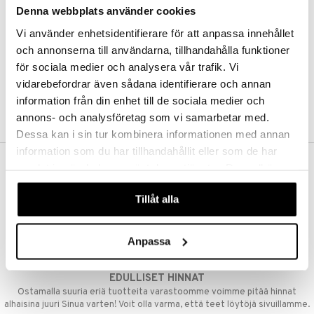
Denna webbplats använder cookies
Kestotilaus
Pidä tuotteita silmällä
Vi använder enhetsidentifierare för att anpassa innehållet
Arvostele tuotteita
Toivelistat
och annonserna till användarna, tillhandahålla funktioner
för sociala medier och analysera vår trafik. Vi
vidarebefordrar även sådana identifierare och annan
information från din enhet till de sociala medier och
LUO ASIAKAS
annons- och analysföretag som vi samarbetar med.
Dessa kan i sin tur kombinera informationen med annan
information som du har tillhandahållit eller som de har
samlat in när du har använt deras tjänster. Du godkänner
ILMAINEN TOIMITUS YLI 50 €
våra cookies vid fortsatt användande av vår webbplats.
Aina maksuton vaihtoehto, huolimatta siitä ostatko yksittäisen
Tillåt alla
tuotteen tai koko tilauksellesi joka ylittää 50 €.
NOPEAT TOIMITUKSET
Anpassa
Ennen kello 13.00 tehdyt tilaukset lähetetään normaalisti samana
päivänä
EDULLISET HINNAT
Ostamalla suuria eriä tuotteita varastoomme voimme pitää hinnat
alhaisina juuri Sinua varten! Voit olla varma, että teet löytöjä sivuillamme.