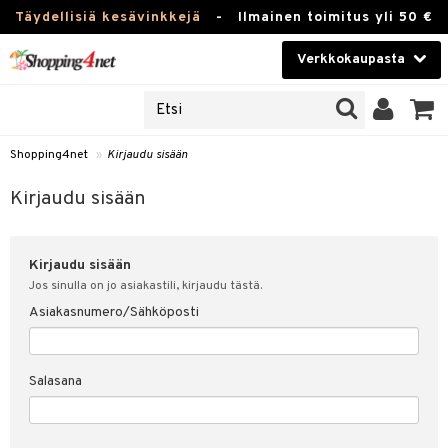
Täydellisiä kesävinkkejä
-
Ilmainen toimitus yli 50 €
Verkkokaupasta
JAT
Kauneudenhoito
UOTTEITA
Piilolinssit
Shopping4net
»
Kirjaudu sisään
u sisään
Luontaistuotteet
siakas
Kirjaudu sisään
Apteekki
nohtanut asiakastietoni
Kirjaudu sisään
Fitness
spalvelu
Jos sinulla on jo asiakastili, kirjaudu tästä.
Koti & Sisustus
Asiakasnumero/Sähköposti
ksiä & vastauksia
 hinnat
Lelut, Lapsi & Vauva
Salasana
Shopping4netin myyntiehdot
Tuotemerkkejä
Kampanjat