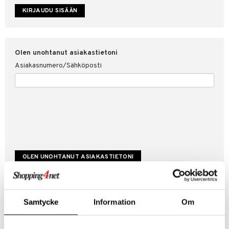
etojen suojaus
ksi
4net
Olen unohtanut asiakastietoni
Asiakasnumero/Sähköposti
Luo uusi asiakas
Samtycke
Information
Om
Hyviä tarjouksia
Laskutustiedot
Tilauksen tila & historiikki