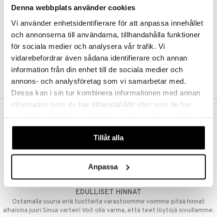
Denna webbplats använder cookies
Kestotilaus
Pidä tuotteita silmällä
Vi använder enhetsidentifierare för att anpassa innehållet
Arvostele tuotteita
Toivelistat
och annonserna till användarna, tillhandahålla funktioner
för sociala medier och analysera vår trafik. Vi
vidarebefordrar även sådana identifierare och annan
information från din enhet till de sociala medier och
LUO ASIAKAS
annons- och analysföretag som vi samarbetar med.
Dessa kan i sin tur kombinera informationen med annan
information som du har tillhandahållit eller som de har
samlat in när du har använt deras tjänster. Du godkänner
ILMAINEN TOIMITUS YLI 50 €
våra cookies vid fortsatt användande av vår webbplats.
Aina maksuton vaihtoehto, huolimatta siitä ostatko yksittäisen
Tillåt alla
tuotteen tai koko tilauksellesi joka ylittää 50 €.
NOPEAT TOIMITUKSET
Anpassa
Ennen kello 13.00 tehdyt tilaukset lähetetään normaalisti samana
päivänä
EDULLISET HINNAT
Ostamalla suuria eriä tuotteita varastoomme voimme pitää hinnat
alhaisina juuri Sinua varten! Voit olla varma, että teet löytöjä sivuillamme.