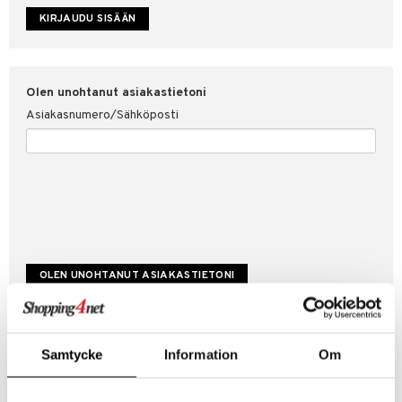
etojen suojaus
ksi
4net
Olen unohtanut asiakastietoni
Asiakasnumero/Sähköposti
Luo uusi asiakas
Samtycke
Information
Om
Hyviä tarjouksia
Laskutustiedot
Tilauksen tila & historiikki