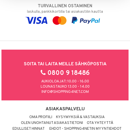
TURVALLINEN OSTAMINEN
laskulla, pankkikortilla tai asiakastilin kautta
SOITA TAI LAITA MEILLE SÄHKÖPOSTIA
0800 9 18486
AUKIOLOAJAT: 10.00 - 16.00
LOUNASTAUKO 13.00 - 14.00
INFO@SHOPPING4NET.COM
ASIAKASPALVELU
OMA PROFIILI
KYSYMYKSIÄ & VASTAUKSIA
OLEN UNOHTANUT ASIAKASTIETONI
OTA YHTEYTTÄ
EDULLISET HINNAT
EHDOT - SHOPPING4NETIN MYYNTIEHDOT