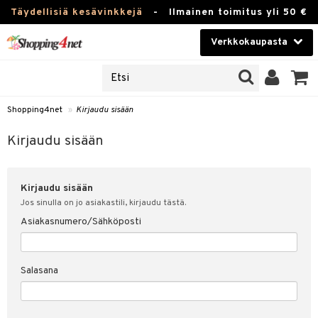
Täydellisiä kesävinkkejä
-
Ilmainen toimitus yli 50 €
Verkkokaupasta
JAT
Kauneudenhoito
UOTTEITA
Piilolinssit
Shopping4net
»
Kirjaudu sisään
u sisään
Luontaistuotteet
siakas
Kirjaudu sisään
Apteekki
nohtanut asiakastietoni
Kirjaudu sisään
Fitness
spalvelu
Jos sinulla on jo asiakastili, kirjaudu tästä.
Koti & Sisustus
Asiakasnumero/Sähköposti
ksiä & vastauksia
 hinnat
Lelut, Lapsi & Vauva
Salasana
Shopping4netin myyntiehdot
Tuotemerkkejä
Kampanjat