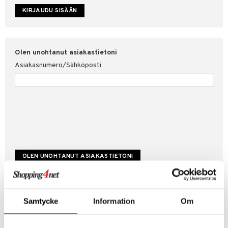
etojen suojaus
ksi
4net
Olen unohtanut asiakastietoni
Asiakasnumero/Sähköposti
Luo uusi asiakas
Samtycke
Information
Om
Hyviä tarjouksia
Laskutustiedot
Tilauksen tila & historiikki