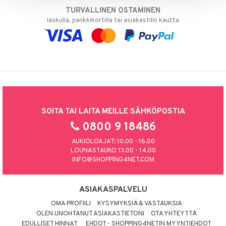
TURVALLINEN OSTAMINEN
laskulla, pankkikortilla tai asiakastilin kautta
SOITA TAI LAITA MEILLE SÄHKÖPOSTIA
0800 9 18486
AUKIOLOAJAT: 10.00 - 16.00
LOUNASTAUKO 13.00 - 14.00
INFO@SHOPPING4NET.COM
ASIAKASPALVELU
OMA PROFIILI
KYSYMYKSIÄ & VASTAUKSIA
OLEN UNOHTANUT ASIAKASTIETONI
OTA YHTEYTTÄ
EDULLISET HINNAT
EHDOT - SHOPPING4NETIN MYYNTIEHDOT