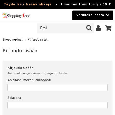
Täydellisiä kesävinkkejä
-
Ilmainen toimitus yli 50 €
Verkkokaupasta
JAT
Kauneudenhoito
UOTTEITA
Piilolinssit
Shopping4net
»
Kirjaudu sisään
u sisään
Luontaistuotteet
siakas
Kirjaudu sisään
Apteekki
nohtanut asiakastietoni
Kirjaudu sisään
Fitness
spalvelu
Jos sinulla on jo asiakastili, kirjaudu tästä.
Koti & Sisustus
Asiakasnumero/Sähköposti
ksiä & vastauksia
 hinnat
Lelut, Lapsi & Vauva
Salasana
Shopping4netin myyntiehdot
Tuotemerkkejä
Kampanjat