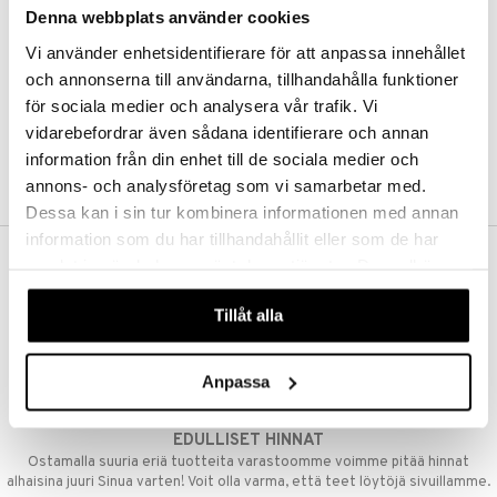
Denna webbplats använder cookies
Kestotilaus
Pidä tuotteita silmällä
Vi använder enhetsidentifierare för att anpassa innehållet
Arvostele tuotteita
Toivelistat
och annonserna till användarna, tillhandahålla funktioner
för sociala medier och analysera vår trafik. Vi
vidarebefordrar även sådana identifierare och annan
information från din enhet till de sociala medier och
LUO ASIAKAS
annons- och analysföretag som vi samarbetar med.
Dessa kan i sin tur kombinera informationen med annan
information som du har tillhandahållit eller som de har
samlat in när du har använt deras tjänster. Du godkänner
ILMAINEN TOIMITUS YLI 50 €
våra cookies vid fortsatt användande av vår webbplats.
Aina maksuton vaihtoehto, huolimatta siitä ostatko yksittäisen
Tillåt alla
tuotteen tai koko tilauksellesi joka ylittää 50 €.
NOPEAT TOIMITUKSET
Anpassa
Ennen kello 13.00 tehdyt tilaukset lähetetään normaalisti samana
päivänä
EDULLISET HINNAT
Ostamalla suuria eriä tuotteita varastoomme voimme pitää hinnat
alhaisina juuri Sinua varten! Voit olla varma, että teet löytöjä sivuillamme.