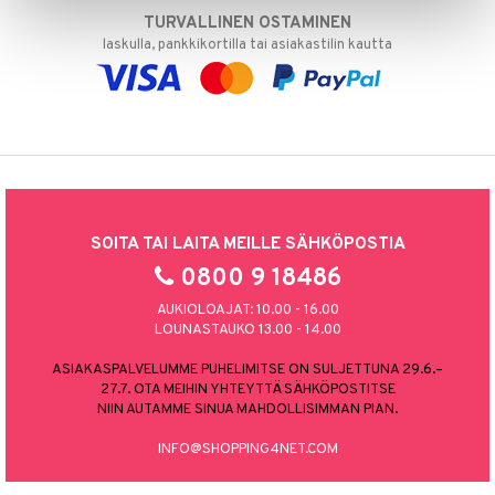
TURVALLINEN OSTAMINEN
laskulla, pankkikortilla tai asiakastilin kautta
SOITA TAI LAITA MEILLE SÄHKÖPOSTIA
0800 9 18486
AUKIOLOAJAT: 10.00 - 16.00
LOUNASTAUKO 13.00 - 14.00
ASIAKASPALVELUMME PUHELIMITSE ON SULJETTUNA 29.6.–
27.7. OTA MEIHIN YHTEYTTÄ SÄHKÖPOSTITSE
NIIN AUTAMME SINUA MAHDOLLISIMMAN PIAN.
INFO@SHOPPING4NET.COM