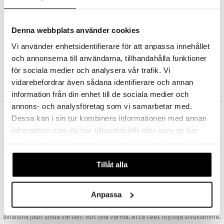
Kestotilaus
Pidä tuotteita silmällä
Arvostele tuotteita
Denna webbplats använder cookies
Toivelistat
Vi använder enhetsidentifierare för att anpassa innehållet
och annonserna till användarna, tillhandahålla funktioner
för sociala medier och analysera vår trafik. Vi
LUO ASIAKAS
vidarebefordrar även sådana identifierare och annan
information från din enhet till de sociala medier och
annons- och analysföretag som vi samarbetar med.
Dessa kan i sin tur kombinera informationen med annan
ILMAINEN TOIMITUS YLI 50 €
information som du har tillhandahållit eller som de har
Aina maksuton vaihtoehto, huolimatta siitä ostatko yksittäisen
samlat in när du har använt deras tjänster. Du godkänner
tuotteen tai koko tilauksellesi joka ylittää 50 €.
våra cookies vid fortsatt användande av vår webbplats.
NOPEAT TOIMITUKSET
Tillåt alla
Ennen kello 13.00 tehdyt tilaukset lähetetään normaalisti samana
päivänä
Anpassa
EDULLISET HINNAT
Ostamalla suuria eriä tuotteita varastoomme voimme pitää hinnat
alhaisina juuri Sinua varten! Voit olla varma, että teet löytöjä sivuillamme.