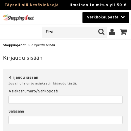
Täydellisiä kesävinkkejä
-
Ilmainen toimitus yli 50 €
Verkkokaupasta
JAT
Kauneudenhoito
UOTTEITA
Piilolinssit
Shopping4net
»
Kirjaudu sisään
u sisään
Luontaistuotteet
siakas
Kirjaudu sisään
Apteekki
nohtanut asiakastietoni
Kirjaudu sisään
Fitness
spalvelu
Jos sinulla on jo asiakastili, kirjaudu tästä.
Koti & Sisustus
Asiakasnumero/Sähköposti
ksiä & vastauksia
 hinnat
Lelut, Lapsi & Vauva
Salasana
Shopping4netin myyntiehdot
Tuotemerkkejä
Kampanjat