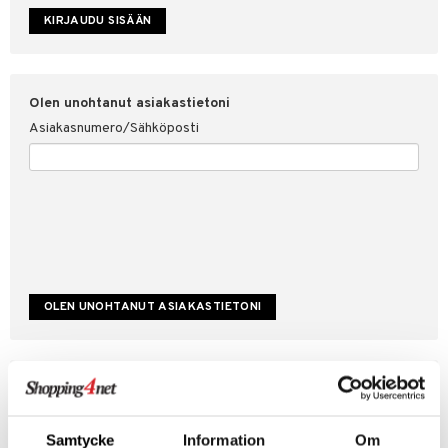
etojen suojaus
ksi
4net
Olen unohtanut asiakastietoni
Asiakasnumero/Sähköposti
Luo uusi asiakas
Hyviä tarjouksia
Laskutustiedot
Samtycke
Information
Om
Tilauksen tila & historiikki