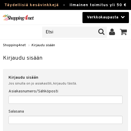
Täydellisiä kesävinkkejä
-
Ilmainen toimitus yli 50 €
Verkkokaupasta
JAT
Kauneudenhoito
UOTTEITA
Piilolinssit
Shopping4net
»
Kirjaudu sisään
u sisään
Luontaistuotteet
siakas
Kirjaudu sisään
Apteekki
nohtanut asiakastietoni
Kirjaudu sisään
Fitness
spalvelu
Jos sinulla on jo asiakastili, kirjaudu tästä.
Koti & Sisustus
Asiakasnumero/Sähköposti
ksiä & vastauksia
 hinnat
Lelut, Lapsi & Vauva
Salasana
Shopping4netin myyntiehdot
Tuotemerkkejä
Kampanjat