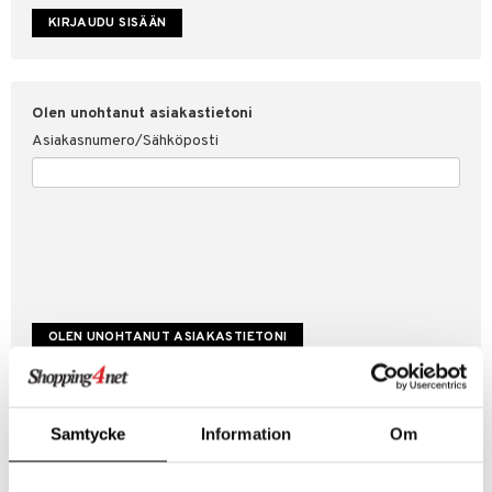
etojen suojaus
ksi
4net
Olen unohtanut asiakastietoni
Asiakasnumero/Sähköposti
Luo uusi asiakas
Samtycke
Information
Om
Hyviä tarjouksia
Laskutustiedot
Tilauksen tila & historiikki