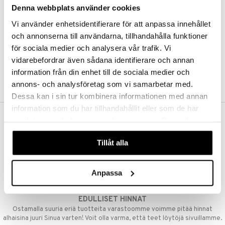
Denna webbplats använder cookies
Kestotilaus
Pidä tuotteita silmällä
Vi använder enhetsidentifierare för att anpassa innehållet
Arvostele tuotteita
Toivelistat
och annonserna till användarna, tillhandahålla funktioner
för sociala medier och analysera vår trafik. Vi
vidarebefordrar även sådana identifierare och annan
information från din enhet till de sociala medier och
LUO ASIAKAS
annons- och analysföretag som vi samarbetar med.
Dessa kan i sin tur kombinera informationen med annan
information som du har tillhandahållit eller som de har
samlat in när du har använt deras tjänster. Du godkänner
ILMAINEN TOIMITUS YLI 50 €
våra cookies vid fortsatt användande av vår webbplats.
Aina maksuton vaihtoehto, huolimatta siitä ostatko yksittäisen
Tillåt alla
tuotteen tai koko tilauksellesi joka ylittää 50 €.
NOPEAT TOIMITUKSET
Anpassa
Ennen kello 13.00 tehdyt tilaukset lähetetään normaalisti samana
päivänä
EDULLISET HINNAT
Ostamalla suuria eriä tuotteita varastoomme voimme pitää hinnat
alhaisina juuri Sinua varten! Voit olla varma, että teet löytöjä sivuillamme.