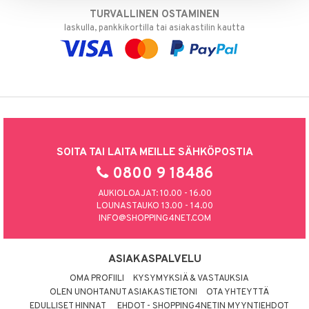
TURVALLINEN OSTAMINEN
laskulla, pankkikortilla tai asiakastilin kautta
SOITA TAI LAITA MEILLE SÄHKÖPOSTIA
0800 9 18486
AUKIOLOAJAT: 10.00 - 16.00
LOUNASTAUKO 13.00 - 14.00
INFO@SHOPPING4NET.COM
ASIAKASPALVELU
OMA PROFIILI
KYSYMYKSIÄ & VASTAUKSIA
OLEN UNOHTANUT ASIAKASTIETONI
OTA YHTEYTTÄ
EDULLISET HINNAT
EHDOT - SHOPPING4NETIN MYYNTIEHDOT