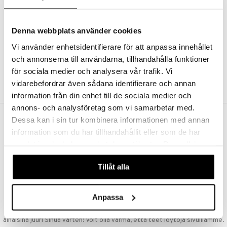
Kestotilaus
Pidä tuotteita silmällä
Arvostele tuotteita
Denna webbplats använder cookies
Toivelistat
Vi använder enhetsidentifierare för att anpassa innehållet
och annonserna till användarna, tillhandahålla funktioner
för sociala medier och analysera vår trafik. Vi
LUO ASIAKAS
vidarebefordrar även sådana identifierare och annan
information från din enhet till de sociala medier och
annons- och analysföretag som vi samarbetar med.
Dessa kan i sin tur kombinera informationen med annan
ILMAINEN TOIMITUS YLI 50 €
information som du har tillhandahållit eller som de har
Aina maksuton vaihtoehto, huolimatta siitä ostatko yksittäisen
samlat in när du har använt deras tjänster. Du godkänner
tuotteen tai koko tilauksellesi joka ylittää 50 €.
våra cookies vid fortsatt användande av vår webbplats.
NOPEAT TOIMITUKSET
Tillåt alla
Ennen kello 13.00 tehdyt tilaukset lähetetään normaalisti samana
päivänä
Anpassa
EDULLISET HINNAT
Ostamalla suuria eriä tuotteita varastoomme voimme pitää hinnat
alhaisina juuri Sinua varten! Voit olla varma, että teet löytöjä sivuillamme.