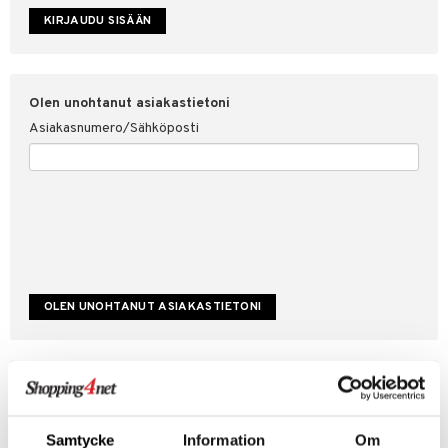
etojen suojaus
ksi
4net
Olen unohtanut asiakastietoni
Asiakasnumero/Sähköposti
Luo uusi asiakas
Hyviä tarjouksia
Laskutustiedot
Samtycke
Information
Om
Tilauksen tila & historiikki