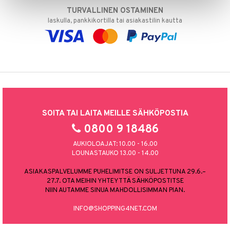
TURVALLINEN OSTAMINEN
laskulla, pankkikortilla tai asiakastilin kautta
SOITA TAI LAITA MEILLE SÄHKÖPOSTIA
0800 9 18486
AUKIOLOAJAT: 10.00 - 16.00
LOUNASTAUKO 13.00 - 14.00
ASIAKASPALVELUMME PUHELIMITSE ON SULJETTUNA 29.6.–
27.7. OTA MEIHIN YHTEYTTÄ SÄHKÖPOSTITSE
NIIN AUTAMME SINUA MAHDOLLISIMMAN PIAN.
INFO@SHOPPING4NET.COM