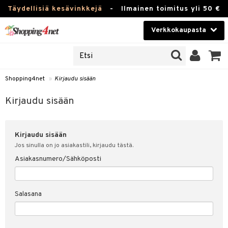
Täydellisiä kesävinkkejä
-
Ilmainen toimitus yli 50 €
Verkkokaupasta
JAT
Kauneudenhoito
UOTTEITA
Piilolinssit
Shopping4net
»
Kirjaudu sisään
u sisään
Luontaistuotteet
siakas
Kirjaudu sisään
Apteekki
nohtanut asiakastietoni
Kirjaudu sisään
Fitness
spalvelu
Jos sinulla on jo asiakastili, kirjaudu tästä.
Koti & Sisustus
Asiakasnumero/Sähköposti
ksiä & vastauksia
 hinnat
Lelut, Lapsi & Vauva
Salasana
Shopping4netin myyntiehdot
Tuotemerkkejä
Kampanjat