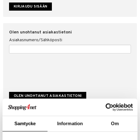
etojen suojaus
ksi
4net
Olen unohtanut asiakastietoni
Asiakasnumero/Sähköposti
Luo uusi asiakas
Samtycke
Information
Om
Hyviä tarjouksia
Laskutustiedot
Tilauksen tila & historiikki