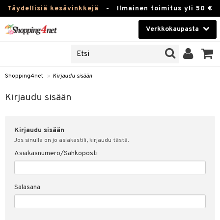
Täydellisiä kesävinkkejä
-
Ilmainen toimitus yli 50 €
Verkkokaupasta
JAT
Kauneudenhoito
UOTTEITA
Piilolinssit
Shopping4net
»
Kirjaudu sisään
u sisään
Luontaistuotteet
siakas
Kirjaudu sisään
Apteekki
nohtanut asiakastietoni
Kirjaudu sisään
Fitness
spalvelu
Jos sinulla on jo asiakastili, kirjaudu tästä.
Koti & Sisustus
Asiakasnumero/Sähköposti
ksiä & vastauksia
 hinnat
Lelut, Lapsi & Vauva
Salasana
Shopping4netin myyntiehdot
Tuotemerkkejä
Kampanjat