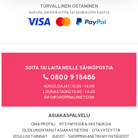
TURVALLINEN OSTAMINEN
laskulla, pankkikortilla tai asiakastilin kautta
SOITA TAI LAITA MEILLE SÄHKÖPOSTIA
0800 9 18486
AUKIOLOAJAT: 10.00 - 16.00
LOUNASTAUKO 13.00 - 14.00
INFO@SHOPPING4NET.COM
ASIAKASPALVELU
OMA PROFIILI
KYSYMYKSIÄ & VASTAUKSIA
OLEN UNOHTANUT ASIAKASTIETONI
OTA YHTEYTTÄ
EDULLISET HINNAT
EHDOT - SHOPPING4NETIN MYYNTIEHDOT