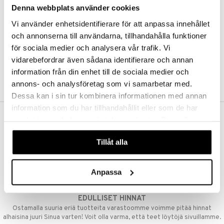
Denna webbplats använder cookies
Kestotilaus
Pidä tuotteita silmällä
Vi använder enhetsidentifierare för att anpassa innehållet
Arvostele tuotteita
Toivelistat
och annonserna till användarna, tillhandahålla funktioner
för sociala medier och analysera vår trafik. Vi
vidarebefordrar även sådana identifierare och annan
information från din enhet till de sociala medier och
LUO ASIAKAS
annons- och analysföretag som vi samarbetar med.
Dessa kan i sin tur kombinera informationen med annan
information som du har tillhandahållit eller som de har
samlat in när du har använt deras tjänster. Du godkänner
ILMAINEN TOIMITUS YLI 50 €
våra cookies vid fortsatt användande av vår webbplats.
Aina maksuton vaihtoehto, huolimatta siitä ostatko yksittäisen
Tillåt alla
tuotteen tai koko tilauksellesi joka ylittää 50 €.
NOPEAT TOIMITUKSET
Anpassa
Ennen kello 13.00 tehdyt tilaukset lähetetään normaalisti samana
päivänä
EDULLISET HINNAT
Ostamalla suuria eriä tuotteita varastoomme voimme pitää hinnat
alhaisina juuri Sinua varten! Voit olla varma, että teet löytöjä sivuillamme.