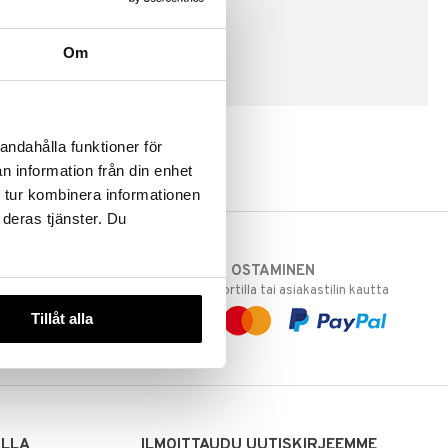
Om
LUO ASIAKAS
andahålla funktioner för
n information från din enhet
 tur kombinera informationen
 deras tjänster. Du
TURVALLINEN OSTAMINEN
varastoomme
laskulla, pankkikortilla tai asiakastilin kautta
 Sinua varten!
Tillåt alla
sivuillamme.
ILLA
ILMOITTAUDU UUTISKIRJEEMME