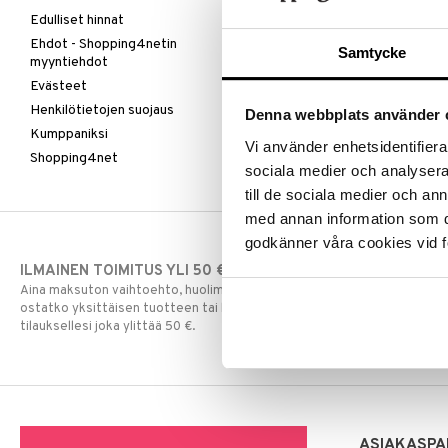
Edulliset hinnat
Ehdot - Shopping4netin
Samtycke
myyntiehdot
Evästeet
Henkilötietojen suojaus
Denna webbplats använder 
Kumppaniksi
Vi använder enhetsidentifierar
Shopping4net
sociala medier och analysera 
till de sociala medier och a
med annan information som du 
godkänner våra cookies vid f
ILMAINEN TOIMITUS YLI 50 €
NOPEAT TOI
Aina maksuton vaihtoehto, huolimatta siitä
Ennen kello 13.
ostatko yksittäisen tuotteen tai koko
normaalisti sa
tilauksellesi joka ylittää 50 €.
ASIAKASPA