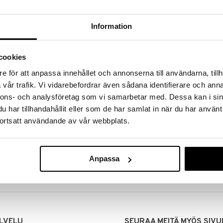
Information
cookies
e för att anpassa innehållet och annonserna till användarna, tillh
vår trafik. Vi vidarebefordrar även sådana identifierare och anna
nnons- och analysföretag som vi samarbetar med. Dessa kan i sin
har tillhandahållit eller som de har samlat in när du har använt
ortsatt användande av vår webbplats.
MITUKSET
EDULLISET HINNAT
00 tehdyt tilaukset lähetetään
Ostamalla suuria eriä tuotteita 
mana päivänä
voimme pitää hinnat alhaisina juuri
Anpassa
Voit olla varma, että teet löytöjä 
LVELU
SEURAA MEITÄ MYÖS SIVU