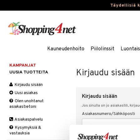
Täydellisiä 
Kauneudenhoito
Piilolinssit
Luontai
KAMPANJAT
Kirjaudu sisään
UUSIA TUOTTEITA
Kirjaudu sisään
Uusi asiakas
Kirjaudu sisään
Olen unohtanut
Jos sinulla on jo asiakastili, kirja
asiakastietoni
Asiakasnumero/Sähköposti
Asiakaspalvelu
Kysymyksiä &
vastauksia
Salasana