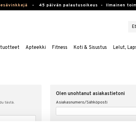
kesävinkkejä
-
45 päivän palautusoikeus -
Ilmainen toim
stuotteet
Apteekki
Fitness
Koti & Sisustus
Lelut, Lap
Olen unohtanut asiakastietoni
Asiakasnumero/Sähköposti
udu tästä.