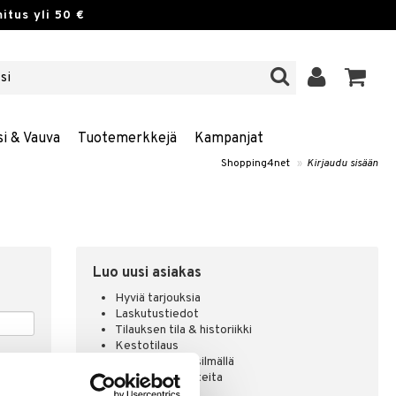
itus yli 50 €
si & Vauva
Tuotemerkkejä
Kampanjat
Shopping4net
»
Kirjaudu sisään
Luo uusi asiakas
Hyviä tarjouksia
Laskutustiedot
Tilauksen tila & historiikki
Kestotilaus
Pidä tuotteita silmällä
Arvostele tuotteita
Toivelistat