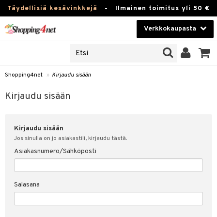
Täydellisiä kesävinkkejä
-
Ilmainen toimitus yli 50 €
Verkkokaupasta
JAT
Kauneudenhoito
UOTTEITA
Piilolinssit
Shopping4net
»
Kirjaudu sisään
u sisään
Luontaistuotteet
siakas
Kirjaudu sisään
Apteekki
nohtanut asiakastietoni
Kirjaudu sisään
Fitness
spalvelu
Jos sinulla on jo asiakastili, kirjaudu tästä.
Koti & Sisustus
Asiakasnumero/Sähköposti
ksiä & vastauksia
 hinnat
Lelut, Lapsi & Vauva
Salasana
Shopping4netin myyntiehdot
Tuotemerkkejä
Kampanjat