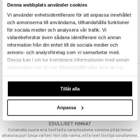
Denna webbplats använder cookies
Kestotilaus
Pidä tuotteita silmällä
Vi använder enhetsidentifierare för att anpassa innehållet
Arvostele tuotteita
Toivelistat
och annonserna till användarna, tillhandahålla funktioner
för sociala medier och analysera vår trafik. Vi
vidarebefordrar även sådana identifierare och annan
information från din enhet till de sociala medier och
LUO ASIAKAS
annons- och analysföretag som vi samarbetar med.
Dessa kan i sin tur kombinera informationen med annan
information som du har tillhandahållit eller som de har
samlat in när du har använt deras tjänster. Du godkänner
ILMAINEN TOIMITUS YLI 50 €
våra cookies vid fortsatt användande av vår webbplats.
Aina maksuton vaihtoehto, huolimatta siitä ostatko yksittäisen
Tillåt alla
tuotteen tai koko tilauksellesi joka ylittää 50 €.
NOPEAT TOIMITUKSET
Anpassa
Ennen kello 13.00 tehdyt tilaukset lähetetään normaalisti samana
päivänä
EDULLISET HINNAT
Ostamalla suuria eriä tuotteita varastoomme voimme pitää hinnat
alhaisina juuri Sinua varten! Voit olla varma, että teet löytöjä sivuillamme.