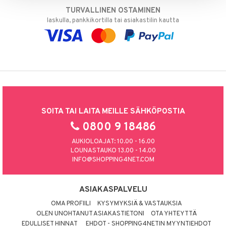
TURVALLINEN OSTAMINEN
laskulla, pankkikortilla tai asiakastilin kautta
SOITA TAI LAITA MEILLE SÄHKÖPOSTIA
0800 9 18486
AUKIOLOAJAT: 10.00 - 16.00
LOUNASTAUKO 13.00 - 14.00
INFO@SHOPPING4NET.COM
ASIAKASPALVELU
OMA PROFIILI
KYSYMYKSIÄ & VASTAUKSIA
OLEN UNOHTANUT ASIAKASTIETONI
OTA YHTEYTTÄ
EDULLISET HINNAT
EHDOT - SHOPPING4NETIN MYYNTIEHDOT