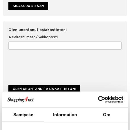
etojen suojaus
ksi
4net
Olen unohtanut asiakastietoni
Asiakasnumero/Sähköposti
Luo uusi asiakas
Samtycke
Information
Om
Hyviä tarjouksia
Laskutustiedot
Tilauksen tila & historiikki