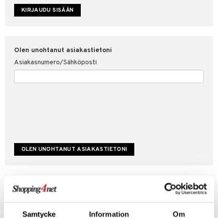
etojen suojaus
ksi
4net
Olen unohtanut asiakastietoni
Asiakasnumero/Sähköposti
Luo uusi asiakas
Hyviä tarjouksia
Laskutustiedot
Samtycke
Information
Om
Tilauksen tila & historiikki