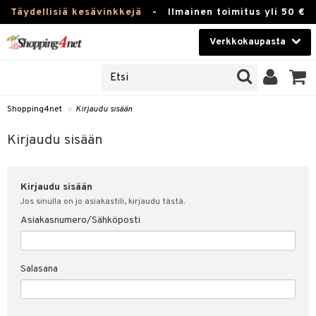
Täydellisiä kesävinkkejä
-
Ilmainen toimitus yli 50 €
Verkkokaupasta
JAT
Kauneudenhoito
UOTTEITA
Piilolinssit
Shopping4net
»
Kirjaudu sisään
u sisään
Luontaistuotteet
siakas
Kirjaudu sisään
Apteekki
nohtanut asiakastietoni
Kirjaudu sisään
Fitness
spalvelu
Jos sinulla on jo asiakastili, kirjaudu tästä.
Koti & Sisustus
Asiakasnumero/Sähköposti
ksiä & vastauksia
 hinnat
Lelut, Lapsi & Vauva
Salasana
Shopping4netin myyntiehdot
Tuotemerkkejä
Kampanjat