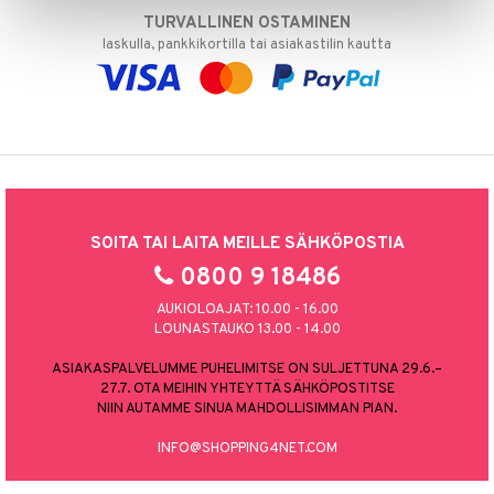
TURVALLINEN OSTAMINEN
laskulla, pankkikortilla tai asiakastilin kautta
SOITA TAI LAITA MEILLE SÄHKÖPOSTIA
0800 9 18486
AUKIOLOAJAT: 10.00 - 16.00
LOUNASTAUKO 13.00 - 14.00
ASIAKASPALVELUMME PUHELIMITSE ON SULJETTUNA 29.6.–
27.7. OTA MEIHIN YHTEYTTÄ SÄHKÖPOSTITSE
NIIN AUTAMME SINUA MAHDOLLISIMMAN PIAN.
INFO@SHOPPING4NET.COM