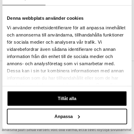
Kestotilaus
Pidä tuotteita silmällä
Arvostele tuotteita
Denna webbplats använder cookies
Toivelistat
Vi använder enhetsidentifierare för att anpassa innehållet
och annonserna till användarna, tillhandahålla funktioner
för sociala medier och analysera vår trafik. Vi
LUO ASIAKAS
vidarebefordrar även sådana identifierare och annan
information från din enhet till de sociala medier och
annons- och analysföretag som vi samarbetar med.
Dessa kan i sin tur kombinera informationen med annan
ILMAINEN TOIMITUS YLI 50 €
information som du har tillhandahållit eller som de har
Aina maksuton vaihtoehto, huolimatta siitä ostatko yksittäisen
samlat in när du har använt deras tjänster. Du godkänner
tuotteen tai koko tilauksellesi joka ylittää 50 €.
våra cookies vid fortsatt användande av vår webbplats.
NOPEAT TOIMITUKSET
Tillåt alla
Ennen kello 13.00 tehdyt tilaukset lähetetään normaalisti samana
päivänä
Anpassa
EDULLISET HINNAT
Ostamalla suuria eriä tuotteita varastoomme voimme pitää hinnat
alhaisina juuri Sinua varten! Voit olla varma, että teet löytöjä sivuillamme.