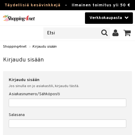
Täydellisiä kesävinkkejä
-
Ilmainen toimitus yli 50 €
Verkkokaupasta
JAT
Kauneudenhoito
UOTTEITA
Piilolinssit
Shopping4net
»
Kirjaudu sisään
u sisään
Luontaistuotteet
siakas
Kirjaudu sisään
Apteekki
nohtanut asiakastietoni
Kirjaudu sisään
Fitness
spalvelu
Jos sinulla on jo asiakastili, kirjaudu tästä.
Koti & Sisustus
Asiakasnumero/Sähköposti
ksiä & vastauksia
 hinnat
Lelut, Lapsi & Vauva
Salasana
Shopping4netin myyntiehdot
Tuotemerkkejä
Kampanjat