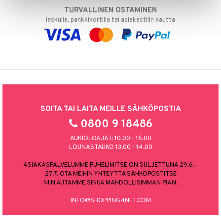
TURVALLINEN OSTAMINEN
laskulla, pankkikortilla tai asiakastilin kautta
SOITA TAI LAITA MEILLE SÄHKÖPOSTIA
0800 9 18486
AUKIOLOAJAT: 10.00 - 16.00
LOUNASTAUKO 13.00 - 14.00
ASIAKASPALVELUMME PUHELIMITSE ON SULJETTUNA 29.6.–
27.7. OTA MEIHIN YHTEYTTÄ SÄHKÖPOSTITSE
NIIN AUTAMME SINUA MAHDOLLISIMMAN PIAN.
INFO@SHOPPING4NET.COM