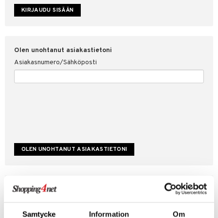
etojen suojaus
ksi
4net
Olen unohtanut asiakastietoni
Asiakasnumero/Sähköposti
Luo uusi asiakas
Hyviä tarjouksia
Laskutustiedot
Samtycke
Information
Om
Tilauksen tila & historiikki