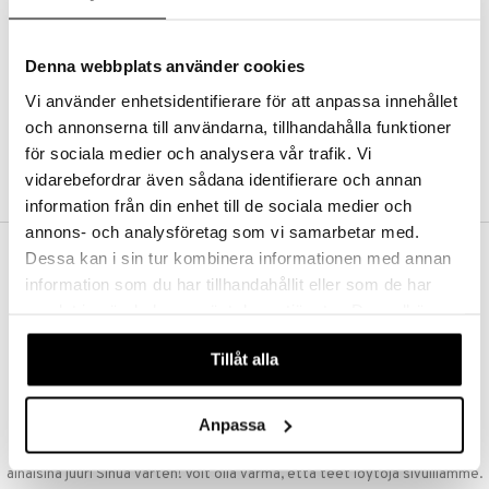
Kestotilaus
Pidä tuotteita silmällä
Arvostele tuotteita
Denna webbplats använder cookies
Toivelistat
Vi använder enhetsidentifierare för att anpassa innehållet
och annonserna till användarna, tillhandahålla funktioner
för sociala medier och analysera vår trafik. Vi
LUO ASIAKAS
vidarebefordrar även sådana identifierare och annan
information från din enhet till de sociala medier och
annons- och analysföretag som vi samarbetar med.
Dessa kan i sin tur kombinera informationen med annan
ILMAINEN TOIMITUS YLI 50 €
information som du har tillhandahållit eller som de har
Aina maksuton vaihtoehto, huolimatta siitä ostatko yksittäisen
samlat in när du har använt deras tjänster. Du godkänner
tuotteen tai koko tilauksellesi joka ylittää 50 €.
våra cookies vid fortsatt användande av vår webbplats.
NOPEAT TOIMITUKSET
Tillåt alla
Ennen kello 13.00 tehdyt tilaukset lähetetään normaalisti samana
päivänä
Anpassa
EDULLISET HINNAT
Ostamalla suuria eriä tuotteita varastoomme voimme pitää hinnat
alhaisina juuri Sinua varten! Voit olla varma, että teet löytöjä sivuillamme.