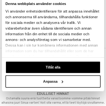
Denna webbplats använder cookies
Kestotilaus
Pidä tuotteita silmällä
Vi använder enhetsidentifierare för att anpassa innehållet
Arvostele tuotteita
Toivelistat
och annonserna till användarna, tillhandahålla funktioner
för sociala medier och analysera vår trafik. Vi
vidarebefordrar även sådana identifierare och annan
information från din enhet till de sociala medier och
LUO ASIAKAS
annons- och analysföretag som vi samarbetar med.
Dessa kan i sin tur kombinera informationen med annan
information som du har tillhandahållit eller som de har
samlat in när du har använt deras tjänster. Du godkänner
ILMAINEN TOIMITUS YLI 50 €
våra cookies vid fortsatt användande av vår webbplats.
Aina maksuton vaihtoehto, huolimatta siitä ostatko yksittäisen
Tillåt alla
tuotteen tai koko tilauksellesi joka ylittää 50 €.
NOPEAT TOIMITUKSET
Anpassa
Ennen kello 13.00 tehdyt tilaukset lähetetään normaalisti samana
päivänä
EDULLISET HINNAT
Ostamalla suuria eriä tuotteita varastoomme voimme pitää hinnat
alhaisina juuri Sinua varten! Voit olla varma, että teet löytöjä sivuillamme.