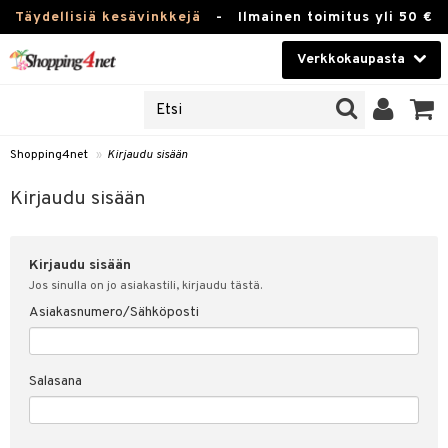
Täydellisiä kesävinkkejä
-
Ilmainen toimitus yli 50 €
Verkkokaupasta
JAT
Kauneudenhoito
UOTTEITA
Piilolinssit
Shopping4net
»
Kirjaudu sisään
u sisään
Luontaistuotteet
siakas
Kirjaudu sisään
Apteekki
nohtanut asiakastietoni
Kirjaudu sisään
Fitness
spalvelu
Jos sinulla on jo asiakastili, kirjaudu tästä.
Koti & Sisustus
Asiakasnumero/Sähköposti
ksiä & vastauksia
 hinnat
Lelut, Lapsi & Vauva
Salasana
Shopping4netin myyntiehdot
Tuotemerkkejä
Kampanjat