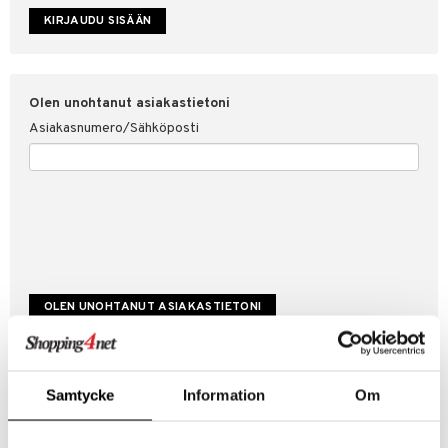
etojen suojaus
ksi
4net
Olen unohtanut asiakastietoni
Asiakasnumero/Sähköposti
Luo uusi asiakas
Samtycke
Information
Om
Hyviä tarjouksia
Laskutustiedot
Tilauksen tila & historiikki