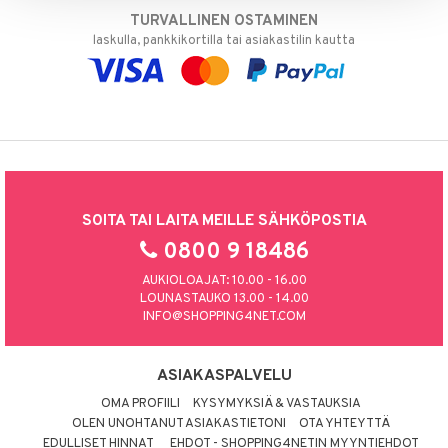
TURVALLINEN OSTAMINEN
laskulla, pankkikortilla tai asiakastilin kautta
SOITA TAI LAITA MEILLE SÄHKÖPOSTIA
0800 9 18486
AUKIOLOAJAT: 10.00 - 16.00
LOUNASTAUKO 13.00 - 14.00
INFO@SHOPPING4NET.COM
ASIAKASPALVELU
OMA PROFIILI
KYSYMYKSIÄ & VASTAUKSIA
OLEN UNOHTANUT ASIAKASTIETONI
OTA YHTEYTTÄ
EDULLISET HINNAT
EHDOT - SHOPPING4NETIN MYYNTIEHDOT