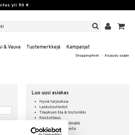
itus yli 50 €
si & Vauva
Tuotemerkkejä
Kampanjat
Shopping4net
»
Kirjaudu sisään
Luo uusi asiakas
Hyviä tarjouksia
Laskutustiedot
Tilauksen tila & historiikki
Kestotilaus
Pidä tuotteita silmällä
Arvostele tuotteita
Toivelistat