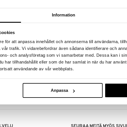
Information
cookies
e för att anpassa innehållet och annonserna till användarna, tillh
vår trafik. Vi vidarebefordrar även sådana identifierare och anna
nnons- och analysföretag som vi samarbetar med. Dessa kan i sin
har tillhandahållit eller som de har samlat in när du har använt
ortsatt användande av vår webbplats.
MITUKSET
EDULLISET HINNAT
00 tehdyt tilaukset lähetetään
Ostamalla suuria eriä tuotteita 
mana päivänä
voimme pitää hinnat alhaisina juuri
Anpassa
Voit olla varma, että teet löytöjä 
LVELU
SEURAA MEITÄ MYÖS SIVU