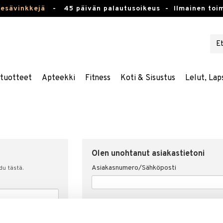
kesävinkkejä
-
45 päivän palautusoikeus -
Ilmainen toim
stuotteet
Apteekki
Fitness
Koti & Sisustus
Lelut, Lap
Olen unohtanut asiakastietoni
Asiakasnumero/Sähköposti
udu tästä.