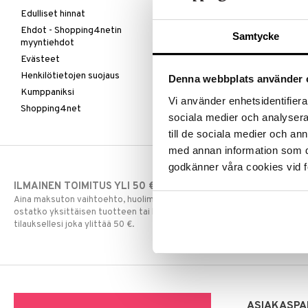
Edulliset hinnat
Ehdot - Shopping4netin
Samtycke
myyntiehdot
Evästeet
Henkilötietojen suojaus
Denna webbplats använder 
Kumppaniksi
Vi använder enhetsidentifierar
Shopping4net
sociala medier och analysera 
till de sociala medier och a
med annan information som du 
godkänner våra cookies vid f
ILMAINEN TOIMITUS YLI 50 €
NOPEAT TOI
Aina maksuton vaihtoehto, huolimatta siitä
Ennen kello 13.
ostatko yksittäisen tuotteen tai koko
normaalisti sa
tilauksellesi joka ylittää 50 €.
ASIAKASPA