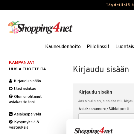
Täydellisiä 
Kauneudenhoito
Piilolinssit
Luontai
KAMPANJAT
Kirjaudu sisään
UUSIA TUOTTEITA
Kirjaudu sisään
Uusi asiakas
Kirjaudu sisään
Olen unohtanut
Jos sinulla on jo asiakastili, kirja
asiakastietoni
Asiakasnumero/Sähköposti
Asiakaspalvelu
Kysymyksiä &
vastauksia
Salasana