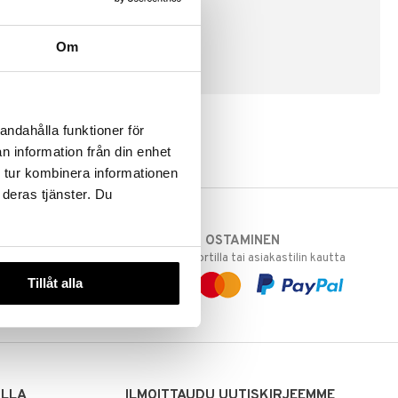
Om
LUO ASIAKAS
andahålla funktioner för
n information från din enhet
 tur kombinera informationen
 deras tjänster. Du
TURVALLINEN OSTAMINEN
varastoomme
laskulla, pankkikortilla tai asiakastilin kautta
 Sinua varten!
Tillåt alla
sivuillamme.
ILLA
ILMOITTAUDU UUTISKIRJEEMME