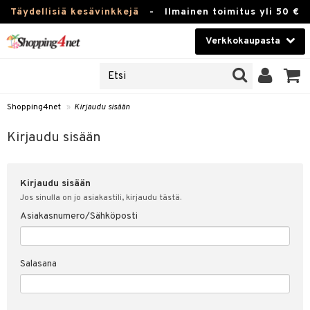
Täydellisiä kesävinkkejä
-
Ilmainen toimitus yli 50 €
Verkkokaupasta
JAT
Kauneudenhoito
UOTTEITA
Piilolinssit
Shopping4net
»
Kirjaudu sisään
u sisään
Luontaistuotteet
siakas
Kirjaudu sisään
Apteekki
nohtanut asiakastietoni
Kirjaudu sisään
Fitness
spalvelu
Jos sinulla on jo asiakastili, kirjaudu tästä.
Koti & Sisustus
Asiakasnumero/Sähköposti
ksiä & vastauksia
 hinnat
Lelut, Lapsi & Vauva
Salasana
Shopping4netin myyntiehdot
Tuotemerkkejä
Kampanjat