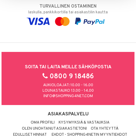
TURVALLINEN OSTAMINEN
laskulla, pankkikortilla tai asiakastilin kautta
SOITA TAI LAITA MEILLE SÄHKÖPOSTIA
0800 9 18486
AUKIOLOAJAT: 10.00 - 16.00
LOUNASTAUKO 13.00 - 14.00
INFO@SHOPPING4NET.COM
ASIAKASPALVELU
OMA PROFIILI
KYSYMYKSIÄ & VASTAUKSIA
OLEN UNOHTANUT ASIAKASTIETONI
OTA YHTEYTTÄ
EDULLISET HINNAT
EHDOT - SHOPPING4NETIN MYYNTIEHDOT