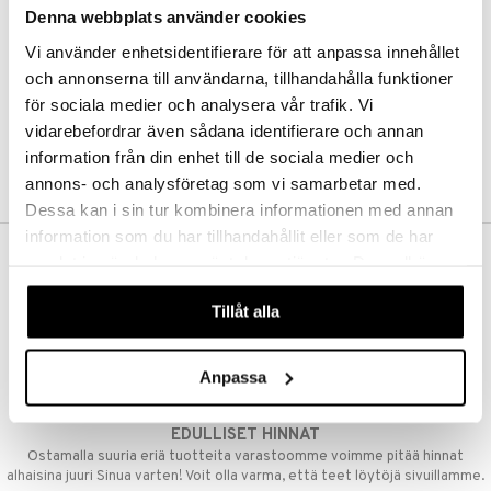
Denna webbplats använder cookies
Kestotilaus
Pidä tuotteita silmällä
Vi använder enhetsidentifierare för att anpassa innehållet
Arvostele tuotteita
Toivelistat
och annonserna till användarna, tillhandahålla funktioner
för sociala medier och analysera vår trafik. Vi
vidarebefordrar även sådana identifierare och annan
information från din enhet till de sociala medier och
LUO ASIAKAS
annons- och analysföretag som vi samarbetar med.
Dessa kan i sin tur kombinera informationen med annan
information som du har tillhandahållit eller som de har
samlat in när du har använt deras tjänster. Du godkänner
ILMAINEN TOIMITUS YLI 50 €
våra cookies vid fortsatt användande av vår webbplats.
Aina maksuton vaihtoehto, huolimatta siitä ostatko yksittäisen
Tillåt alla
tuotteen tai koko tilauksellesi joka ylittää 50 €.
NOPEAT TOIMITUKSET
Anpassa
Ennen kello 13.00 tehdyt tilaukset lähetetään normaalisti samana
päivänä
EDULLISET HINNAT
Ostamalla suuria eriä tuotteita varastoomme voimme pitää hinnat
alhaisina juuri Sinua varten! Voit olla varma, että teet löytöjä sivuillamme.