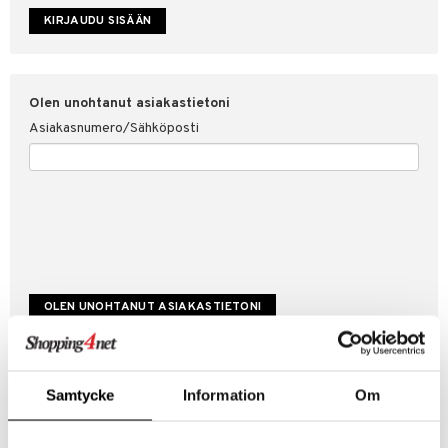
etojen suojaus
ksi
4net
Olen unohtanut asiakastietoni
Asiakasnumero/Sähköposti
Luo uusi asiakas
Samtycke
Information
Om
Hyviä tarjouksia
Laskutustiedot
Tilauksen tila & historiikki