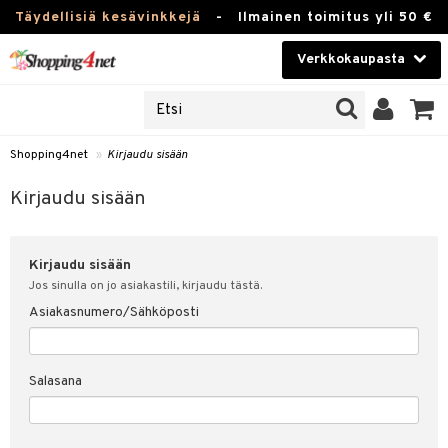
Täydellisiä kesävinkkejä
-
Ilmainen toimitus yli 50 €
Verkkokaupasta
JAT
Kauneudenhoito
UOTTEITA
Piilolinssit
Shopping4net
»
Kirjaudu sisään
u sisään
Luontaistuotteet
siakas
Kirjaudu sisään
Apteekki
nohtanut asiakastietoni
Kirjaudu sisään
Fitness
spalvelu
Jos sinulla on jo asiakastili, kirjaudu tästä.
Koti & Sisustus
Asiakasnumero/Sähköposti
ksiä & vastauksia
 hinnat
Lelut, Lapsi & Vauva
Salasana
Shopping4netin myyntiehdot
Tuotemerkkejä
Kampanjat