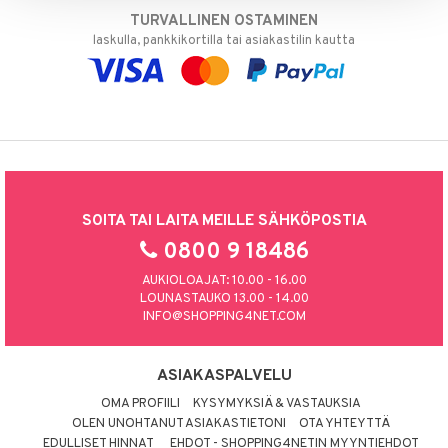
TURVALLINEN OSTAMINEN
laskulla, pankkikortilla tai asiakastilin kautta
SOITA TAI LAITA MEILLE SÄHKÖPOSTIA
0800 9 18486
AUKIOLOAJAT: 10.00 - 16.00
LOUNASTAUKO 13.00 - 14.00
INFO@SHOPPING4NET.COM
ASIAKASPALVELU
OMA PROFIILI
KYSYMYKSIÄ & VASTAUKSIA
OLEN UNOHTANUT ASIAKASTIETONI
OTA YHTEYTTÄ
EDULLISET HINNAT
EHDOT - SHOPPING4NETIN MYYNTIEHDOT