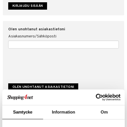
etojen suojaus
ksi
4net
Olen unohtanut asiakastietoni
Asiakasnumero/Sähköposti
Luo uusi asiakas
Samtycke
Information
Om
Hyviä tarjouksia
Laskutustiedot
Tilauksen tila & historiikki