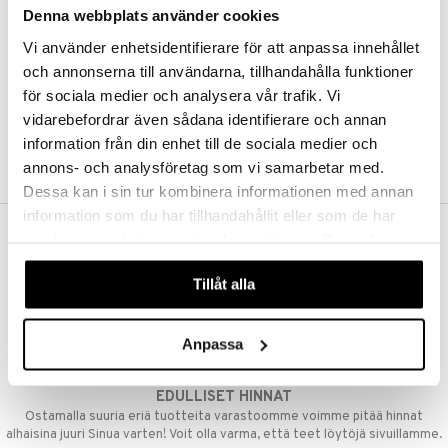
Denna webbplats använder cookies
Kestotilaus
Pidä tuotteita silmällä
Vi använder enhetsidentifierare för att anpassa innehållet
Arvostele tuotteita
Toivelistat
och annonserna till användarna, tillhandahålla funktioner
för sociala medier och analysera vår trafik. Vi
vidarebefordrar även sådana identifierare och annan
information från din enhet till de sociala medier och
LUO ASIAKAS
annons- och analysföretag som vi samarbetar med.
Dessa kan i sin tur kombinera informationen med annan
information som du har tillhandahållit eller som de har
samlat in när du har använt deras tjänster. Du godkänner
ILMAINEN TOIMITUS YLI 50 €
våra cookies vid fortsatt användande av vår webbplats.
Aina maksuton vaihtoehto, huolimatta siitä ostatko yksittäisen
Tillåt alla
tuotteen tai koko tilauksellesi joka ylittää 50 €.
NOPEAT TOIMITUKSET
Anpassa
Ennen kello 13.00 tehdyt tilaukset lähetetään normaalisti samana
päivänä
EDULLISET HINNAT
Ostamalla suuria eriä tuotteita varastoomme voimme pitää hinnat
alhaisina juuri Sinua varten! Voit olla varma, että teet löytöjä sivuillamme.