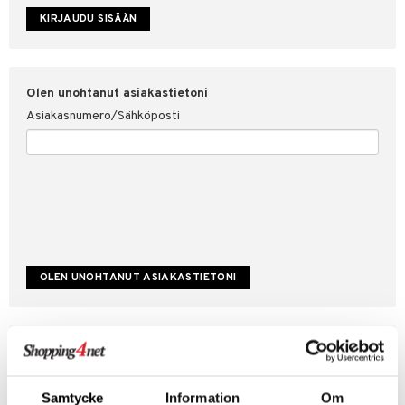
etojen suojaus
ksi
4net
Olen unohtanut asiakastietoni
Asiakasnumero/Sähköposti
Luo uusi asiakas
Hyviä tarjouksia
Laskutustiedot
Samtycke
Information
Om
Tilauksen tila & historiikki