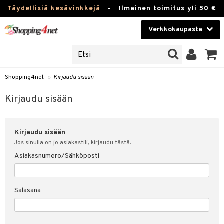
Täydellisiä kesävinkkejä
-
Ilmainen toimitus yli 50 €
Verkkokaupasta
JAT
Kauneudenhoito
UOTTEITA
Piilolinssit
Shopping4net
»
Kirjaudu sisään
u sisään
Luontaistuotteet
siakas
Kirjaudu sisään
Apteekki
nohtanut asiakastietoni
Kirjaudu sisään
Fitness
spalvelu
Jos sinulla on jo asiakastili, kirjaudu tästä.
Koti & Sisustus
Asiakasnumero/Sähköposti
ksiä & vastauksia
 hinnat
Lelut, Lapsi & Vauva
Salasana
Shopping4netin myyntiehdot
Tuotemerkkejä
Kampanjat