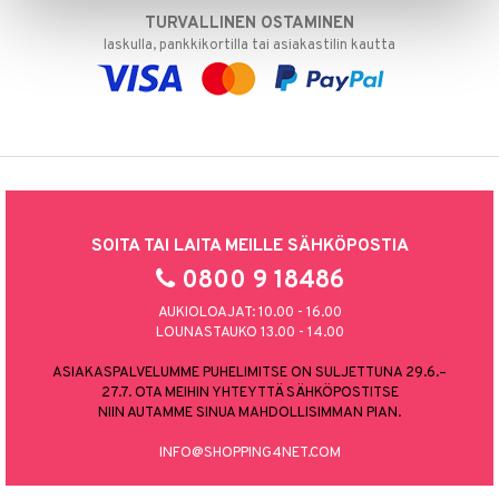
TURVALLINEN OSTAMINEN
laskulla, pankkikortilla tai asiakastilin kautta
SOITA TAI LAITA MEILLE SÄHKÖPOSTIA
0800 9 18486
AUKIOLOAJAT: 10.00 - 16.00
LOUNASTAUKO 13.00 - 14.00
ASIAKASPALVELUMME PUHELIMITSE ON SULJETTUNA 29.6.–
27.7. OTA MEIHIN YHTEYTTÄ SÄHKÖPOSTITSE
NIIN AUTAMME SINUA MAHDOLLISIMMAN PIAN.
INFO@SHOPPING4NET.COM