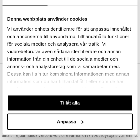
Kestotilaus
Pidä tuotteita silmällä
Arvostele tuotteita
Denna webbplats använder cookies
Toivelistat
Vi använder enhetsidentifierare för att anpassa innehållet
och annonserna till användarna, tillhandahålla funktioner
för sociala medier och analysera vår trafik. Vi
LUO ASIAKAS
vidarebefordrar även sådana identifierare och annan
information från din enhet till de sociala medier och
annons- och analysföretag som vi samarbetar med.
Dessa kan i sin tur kombinera informationen med annan
ILMAINEN TOIMITUS YLI 50 €
information som du har tillhandahållit eller som de har
Aina maksuton vaihtoehto, huolimatta siitä ostatko yksittäisen
samlat in när du har använt deras tjänster. Du godkänner
tuotteen tai koko tilauksellesi joka ylittää 50 €.
våra cookies vid fortsatt användande av vår webbplats.
NOPEAT TOIMITUKSET
Tillåt alla
Ennen kello 13.00 tehdyt tilaukset lähetetään normaalisti samana
päivänä
Anpassa
EDULLISET HINNAT
Ostamalla suuria eriä tuotteita varastoomme voimme pitää hinnat
alhaisina juuri Sinua varten! Voit olla varma, että teet löytöjä sivuillamme.