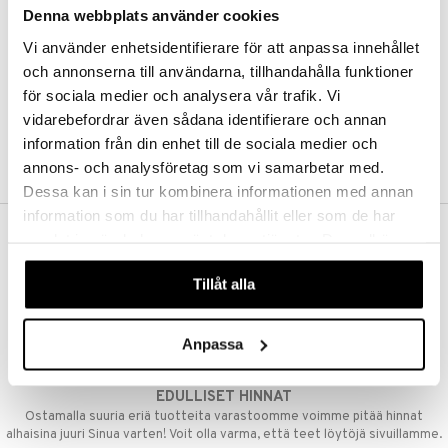
Denna webbplats använder cookies
Kestotilaus
Pidä tuotteita silmällä
Vi använder enhetsidentifierare för att anpassa innehållet
Arvostele tuotteita
Toivelistat
och annonserna till användarna, tillhandahålla funktioner
för sociala medier och analysera vår trafik. Vi
vidarebefordrar även sådana identifierare och annan
information från din enhet till de sociala medier och
LUO ASIAKAS
annons- och analysföretag som vi samarbetar med.
Dessa kan i sin tur kombinera informationen med annan
information som du har tillhandahållit eller som de har
samlat in när du har använt deras tjänster. Du godkänner
ILMAINEN TOIMITUS YLI 50 €
våra cookies vid fortsatt användande av vår webbplats.
Aina maksuton vaihtoehto, huolimatta siitä ostatko yksittäisen
Tillåt alla
tuotteen tai koko tilauksellesi joka ylittää 50 €.
NOPEAT TOIMITUKSET
Anpassa
Ennen kello 13.00 tehdyt tilaukset lähetetään normaalisti samana
päivänä
EDULLISET HINNAT
Ostamalla suuria eriä tuotteita varastoomme voimme pitää hinnat
alhaisina juuri Sinua varten! Voit olla varma, että teet löytöjä sivuillamme.