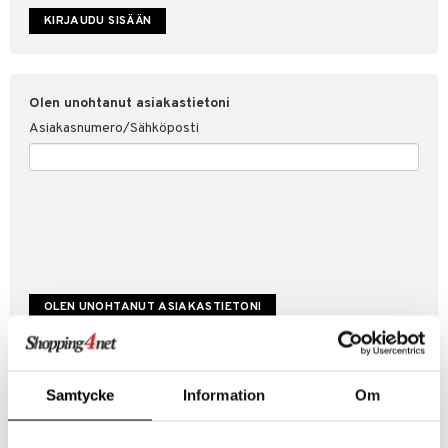
etojen suojaus
ksi
4net
Olen unohtanut asiakastietoni
Asiakasnumero/Sähköposti
Luo uusi asiakas
Samtycke
Information
Om
Hyviä tarjouksia
Laskutustiedot
Tilauksen tila & historiikki