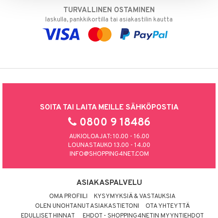
TURVALLINEN OSTAMINEN
laskulla, pankkikortilla tai asiakastilin kautta
SOITA TAI LAITA MEILLE SÄHKÖPOSTIA
0800 9 18486
AUKIOLOAJAT: 10.00 - 16.00
LOUNASTAUKO 13.00 - 14.00
INFO@SHOPPING4NET.COM
ASIAKASPALVELU
OMA PROFIILI
KYSYMYKSIÄ & VASTAUKSIA
OLEN UNOHTANUT ASIAKASTIETONI
OTA YHTEYTTÄ
EDULLISET HINNAT
EHDOT - SHOPPING4NETIN MYYNTIEHDOT