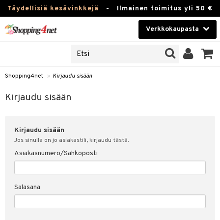
Täydellisiä kesävinkkejä
-
Ilmainen toimitus yli 50 €
Verkkokaupasta
JAT
Kauneudenhoito
UOTTEITA
Piilolinssit
Shopping4net
»
Kirjaudu sisään
u sisään
Luontaistuotteet
siakas
Kirjaudu sisään
Apteekki
nohtanut asiakastietoni
Kirjaudu sisään
Fitness
spalvelu
Jos sinulla on jo asiakastili, kirjaudu tästä.
Koti & Sisustus
Asiakasnumero/Sähköposti
ksiä & vastauksia
 hinnat
Lelut, Lapsi & Vauva
Salasana
Shopping4netin myyntiehdot
Tuotemerkkejä
Kampanjat