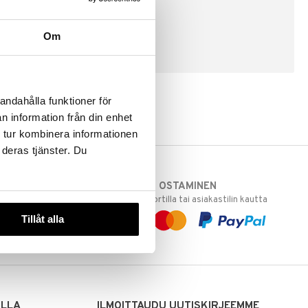
Om
LUO ASIAKAS
andahålla funktioner för
n information från din enhet
 tur kombinera informationen
 deras tjänster. Du
TURVALLINEN OSTAMINEN
varastoomme
laskulla, pankkikortilla tai asiakastilin kautta
 Sinua varten!
Tillåt alla
sivuillamme.
ILLA
ILMOITTAUDU UUTISKIRJEEMME