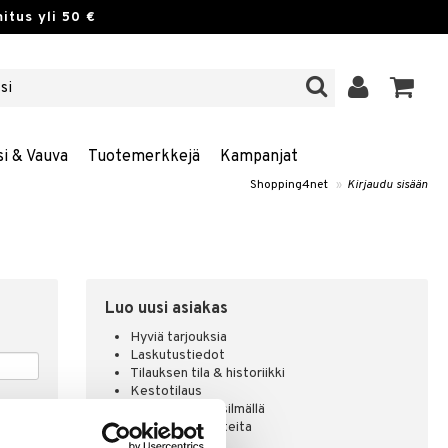
itus yli 50 €
si & Vauva
Tuotemerkkejä
Kampanjat
Shopping4net
»
Kirjaudu sisään
Luo uusi asiakas
Hyviä tarjouksia
Laskutustiedot
Tilauksen tila & historiikki
Kestotilaus
Pidä tuotteita silmällä
Arvostele tuotteita
Toivelistat