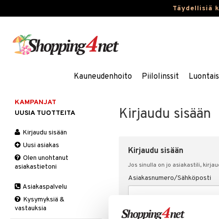
Täydellisiä 
Kauneudenhoito
Piilolinssit
Luontai
KAMPANJAT
Kirjaudu sisään
UUSIA TUOTTEITA
Kirjaudu sisään
Uusi asiakas
Kirjaudu sisään
Olen unohtanut
Jos sinulla on jo asiakastili, kirja
asiakastietoni
Asiakasnumero/Sähköposti
Asiakaspalvelu
Kysymyksiä &
vastauksia
Salasana