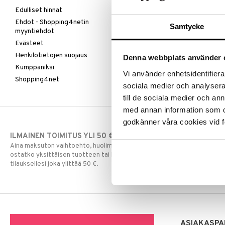
Edulliset hinnat
Ehdot - Shopping4netin
Samtycke
myyntiehdot
Evästeet
Henkilötietojen suojaus
Denna webbplats använder 
Kumppaniksi
Vi använder enhetsidentifierar
Shopping4net
sociala medier och analysera 
till de sociala medier och a
med annan information som du 
godkänner våra cookies vid f
ILMAINEN TOIMITUS YLI 50 €
NOPEAT TOI
Aina maksuton vaihtoehto, huolimatta siitä
Ennen kello 13.
ostatko yksittäisen tuotteen tai koko
normaalisti sa
tilauksellesi joka ylittää 50 €.
ASIAKASPA