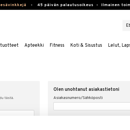
kesävinkkejä
-
45 päivän palautusoikeus -
Ilmainen toim
stuotteet
Apteekki
Fitness
Koti & Sisustus
Lelut, Lap
Olen unohtanut asiakastietoni
Asiakasnumero/Sähköposti
udu tästä.