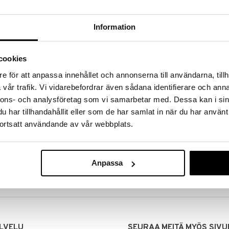
Information
cookies
e för att anpassa innehållet och annonserna till användarna, tillh
vår trafik. Vi vidarebefordrar även sådana identifierare och anna
nnons- och analysföretag som vi samarbetar med. Dessa kan i sin
har tillhandahållit eller som de har samlat in när du har använt
ortsatt användande av vår webbplats.
MITUKSET
EDULLISET HINNAT
00 tehdyt tilaukset lähetetään
Ostamalla suuria eriä tuotteita 
mana päivänä
voimme pitää hinnat alhaisina juuri
Anpassa
Voit olla varma, että teet löytöjä 
LVELU
SEURAA MEITÄ MYÖS SIVU