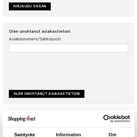
etojen suojaus
ksi
4net
Olen unohtanut asiakastietoni
Asiakasnumero/Sähköposti
Luo uusi asiakas
Hyviä tarjouksia
Laskutustiedot
Samtycke
Information
Om
Tilauksen tila & historiikki