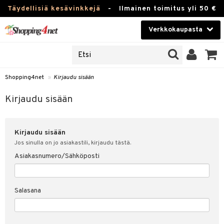
Täydellisiä kesävinkkejä
-
Ilmainen toimitus yli 50 €
Verkkokaupasta
JAT
Kauneudenhoito
UOTTEITA
Piilolinssit
Shopping4net
»
Kirjaudu sisään
u sisään
Luontaistuotteet
siakas
Kirjaudu sisään
Apteekki
nohtanut asiakastietoni
Kirjaudu sisään
Fitness
spalvelu
Jos sinulla on jo asiakastili, kirjaudu tästä.
Koti & Sisustus
Asiakasnumero/Sähköposti
ksiä & vastauksia
 hinnat
Lelut, Lapsi & Vauva
Salasana
Shopping4netin myyntiehdot
Tuotemerkkejä
Kampanjat