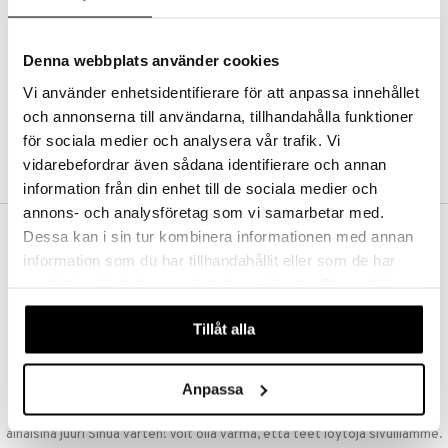
Kestotilaus
Pidä tuotteita silmällä
Arvostele tuotteita
Denna webbplats använder cookies
Toivelistat
Vi använder enhetsidentifierare för att anpassa innehållet
och annonserna till användarna, tillhandahålla funktioner
för sociala medier och analysera vår trafik. Vi
LUO ASIAKAS
vidarebefordrar även sådana identifierare och annan
information från din enhet till de sociala medier och
annons- och analysföretag som vi samarbetar med.
Dessa kan i sin tur kombinera informationen med annan
ILMAINEN TOIMITUS YLI 50 €
information som du har tillhandahållit eller som de har
Aina maksuton vaihtoehto, huolimatta siitä ostatko yksittäisen
samlat in när du har använt deras tjänster. Du godkänner
tuotteen tai koko tilauksellesi joka ylittää 50 €.
våra cookies vid fortsatt användande av vår webbplats.
NOPEAT TOIMITUKSET
Tillåt alla
Ennen kello 13.00 tehdyt tilaukset lähetetään normaalisti samana
päivänä
Anpassa
EDULLISET HINNAT
Ostamalla suuria eriä tuotteita varastoomme voimme pitää hinnat
alhaisina juuri Sinua varten! Voit olla varma, että teet löytöjä sivuillamme.