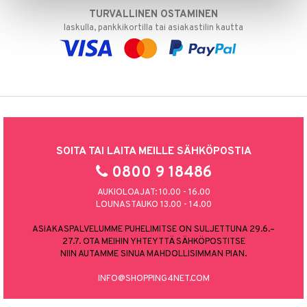
TURVALLINEN OSTAMINEN
laskulla, pankkikortilla tai asiakastilin kautta
SOITA TAI LAITA MEILLE SÄHKÖPOSTIA
0800 9 18486
AUKIOLOAJAT: 10.00 - 16.00
LOUNASTAUKO 13.00 - 14.00
ASIAKASPALVELUMME PUHELIMITSE ON SULJETTUNA 29.6.–
27.7. OTA MEIHIN YHTEYTTÄ SÄHKÖPOSTITSE
NIIN AUTAMME SINUA MAHDOLLISIMMAN PIAN.
INFO@SHOPPING4NET.COM