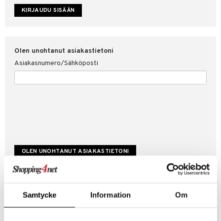
etojen suojaus
ksi
4net
Olen unohtanut asiakastietoni
Asiakasnumero/Sähköposti
Luo uusi asiakas
Samtycke
Information
Om
Hyviä tarjouksia
Laskutustiedot
Tilauksen tila & historiikki