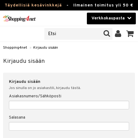
Täydellisiä kesävinkkejä
-
Ilmainen toimitus yli 50 €
Verkkokaupasta
JAT
Kauneudenhoito
UOTTEITA
Piilolinssit
Shopping4net
»
Kirjaudu sisään
u sisään
Luontaistuotteet
siakas
Kirjaudu sisään
Apteekki
nohtanut asiakastietoni
Kirjaudu sisään
Fitness
spalvelu
Jos sinulla on jo asiakastili, kirjaudu tästä.
Koti & Sisustus
Asiakasnumero/Sähköposti
ksiä & vastauksia
 hinnat
Lelut, Lapsi & Vauva
Salasana
Shopping4netin myyntiehdot
Tuotemerkkejä
Kampanjat