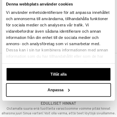
Denna webbplats använder cookies
Kestotilaus
Pidä tuotteita silmällä
Vi använder enhetsidentifierare för att anpassa innehållet
Arvostele tuotteita
Toivelistat
och annonserna till användarna, tillhandahålla funktioner
för sociala medier och analysera vår trafik. Vi
vidarebefordrar även sådana identifierare och annan
information från din enhet till de sociala medier och
LUO ASIAKAS
annons- och analysföretag som vi samarbetar med.
Dessa kan i sin tur kombinera informationen med annan
information som du har tillhandahållit eller som de har
samlat in när du har använt deras tjänster. Du godkänner
ILMAINEN TOIMITUS YLI 50 €
våra cookies vid fortsatt användande av vår webbplats.
Aina maksuton vaihtoehto, huolimatta siitä ostatko yksittäisen
Tillåt alla
tuotteen tai koko tilauksellesi joka ylittää 50 €.
NOPEAT TOIMITUKSET
Anpassa
Ennen kello 13.00 tehdyt tilaukset lähetetään normaalisti samana
päivänä
EDULLISET HINNAT
Ostamalla suuria eriä tuotteita varastoomme voimme pitää hinnat
alhaisina juuri Sinua varten! Voit olla varma, että teet löytöjä sivuillamme.