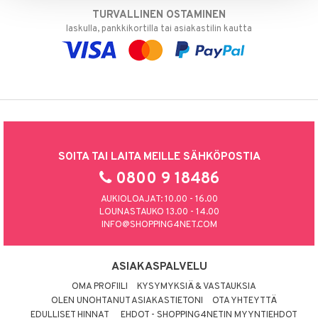
TURVALLINEN OSTAMINEN
laskulla, pankkikortilla tai asiakastilin kautta
SOITA TAI LAITA MEILLE SÄHKÖPOSTIA
0800 9 18486
AUKIOLOAJAT: 10.00 - 16.00
LOUNASTAUKO 13.00 - 14.00
INFO@SHOPPING4NET.COM
ASIAKASPALVELU
OMA PROFIILI
KYSYMYKSIÄ & VASTAUKSIA
OLEN UNOHTANUT ASIAKASTIETONI
OTA YHTEYTTÄ
EDULLISET HINNAT
EHDOT - SHOPPING4NETIN MYYNTIEHDOT