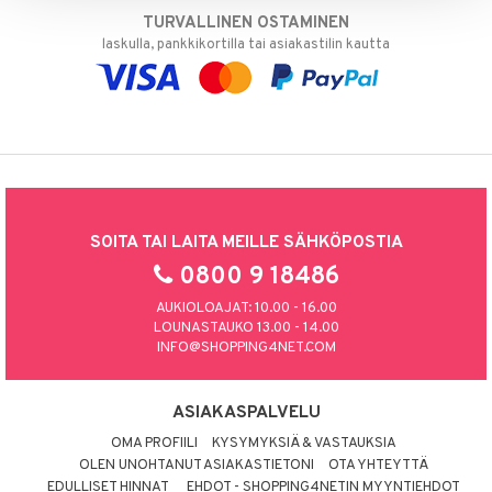
TURVALLINEN OSTAMINEN
laskulla, pankkikortilla tai asiakastilin kautta
SOITA TAI LAITA MEILLE SÄHKÖPOSTIA
0800 9 18486
AUKIOLOAJAT: 10.00 - 16.00
LOUNASTAUKO 13.00 - 14.00
INFO@SHOPPING4NET.COM
ASIAKASPALVELU
OMA PROFIILI
KYSYMYKSIÄ & VASTAUKSIA
OLEN UNOHTANUT ASIAKASTIETONI
OTA YHTEYTTÄ
EDULLISET HINNAT
EHDOT - SHOPPING4NETIN MYYNTIEHDOT