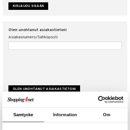
etojen suojaus
ksi
4net
Olen unohtanut asiakastietoni
Asiakasnumero/Sähköposti
Luo uusi asiakas
Samtycke
Information
Om
Hyviä tarjouksia
Laskutustiedot
Tilauksen tila & historiikki