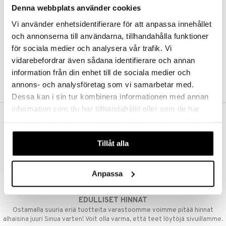
Denna webbplats använder cookies
Kestotilaus
Pidä tuotteita silmällä
Vi använder enhetsidentifierare för att anpassa innehållet
Arvostele tuotteita
Toivelistat
och annonserna till användarna, tillhandahålla funktioner
för sociala medier och analysera vår trafik. Vi
vidarebefordrar även sådana identifierare och annan
information från din enhet till de sociala medier och
LUO ASIAKAS
annons- och analysföretag som vi samarbetar med.
Dessa kan i sin tur kombinera informationen med annan
information som du har tillhandahållit eller som de har
samlat in när du har använt deras tjänster. Du godkänner
ILMAINEN TOIMITUS YLI 50 €
våra cookies vid fortsatt användande av vår webbplats.
Aina maksuton vaihtoehto, huolimatta siitä ostatko yksittäisen
Tillåt alla
tuotteen tai koko tilauksellesi joka ylittää 50 €.
NOPEAT TOIMITUKSET
Anpassa
Ennen kello 13.00 tehdyt tilaukset lähetetään normaalisti samana
päivänä
EDULLISET HINNAT
Ostamalla suuria eriä tuotteita varastoomme voimme pitää hinnat
alhaisina juuri Sinua varten! Voit olla varma, että teet löytöjä sivuillamme.