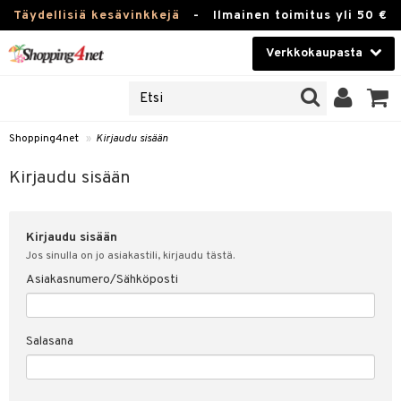
Täydellisiä kesävinkkejä
-
Ilmainen toimitus yli 50 €
Verkkokaupasta
JAT
Kauneudenhoito
UOTTEITA
Piilolinssit
Shopping4net
»
Kirjaudu sisään
u sisään
Luontaistuotteet
siakas
Kirjaudu sisään
Apteekki
nohtanut asiakastietoni
Kirjaudu sisään
Fitness
spalvelu
Jos sinulla on jo asiakastili, kirjaudu tästä.
Koti & Sisustus
Asiakasnumero/Sähköposti
ksiä & vastauksia
 hinnat
Lelut, Lapsi & Vauva
Salasana
Shopping4netin myyntiehdot
Tuotemerkkejä
Kampanjat