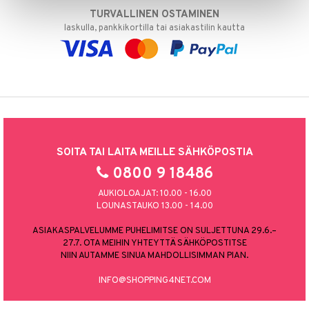
TURVALLINEN OSTAMINEN
laskulla, pankkikortilla tai asiakastilin kautta
SOITA TAI LAITA MEILLE SÄHKÖPOSTIA
0800 9 18486
AUKIOLOAJAT: 10.00 - 16.00
LOUNASTAUKO 13.00 - 14.00
ASIAKASPALVELUMME PUHELIMITSE ON SULJETTUNA 29.6.–
27.7. OTA MEIHIN YHTEYTTÄ SÄHKÖPOSTITSE
NIIN AUTAMME SINUA MAHDOLLISIMMAN PIAN.
INFO@SHOPPING4NET.COM