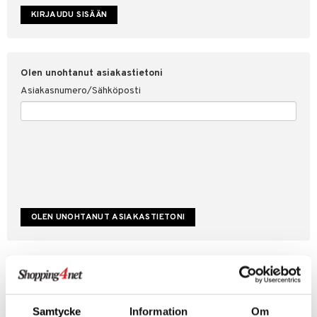
etojen suojaus
ksi
4net
Olen unohtanut asiakastietoni
Asiakasnumero/Sähköposti
Luo uusi asiakas
Hyviä tarjouksia
Laskutustiedot
Samtycke
Information
Om
Tilauksen tila & historiikki