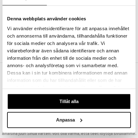
Kestotilaus
Pidä tuotteita silmällä
Arvostele tuotteita
Denna webbplats använder cookies
Toivelistat
Vi använder enhetsidentifierare för att anpassa innehållet
och annonserna till användarna, tillhandahålla funktioner
för sociala medier och analysera vår trafik. Vi
LUO ASIAKAS
vidarebefordrar även sådana identifierare och annan
information från din enhet till de sociala medier och
annons- och analysföretag som vi samarbetar med.
Dessa kan i sin tur kombinera informationen med annan
ILMAINEN TOIMITUS YLI 50 €
information som du har tillhandahållit eller som de har
Aina maksuton vaihtoehto, huolimatta siitä ostatko yksittäisen
samlat in när du har använt deras tjänster. Du godkänner
tuotteen tai koko tilauksellesi joka ylittää 50 €.
våra cookies vid fortsatt användande av vår webbplats.
NOPEAT TOIMITUKSET
Tillåt alla
Ennen kello 13.00 tehdyt tilaukset lähetetään normaalisti samana
päivänä
Anpassa
EDULLISET HINNAT
Ostamalla suuria eriä tuotteita varastoomme voimme pitää hinnat
alhaisina juuri Sinua varten! Voit olla varma, että teet löytöjä sivuillamme.