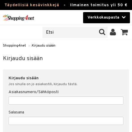
Täydellisiä kesävinkkejä
-
Ilmainen toimitus yli 50 €
Verkkokaupasta
JAT
Kauneudenhoito
UOTTEITA
Piilolinssit
Shopping4net
»
Kirjaudu sisään
u sisään
Luontaistuotteet
siakas
Kirjaudu sisään
Apteekki
nohtanut asiakastietoni
Kirjaudu sisään
Fitness
spalvelu
Jos sinulla on jo asiakastili, kirjaudu tästä.
Koti & Sisustus
Asiakasnumero/Sähköposti
ksiä & vastauksia
 hinnat
Lelut, Lapsi & Vauva
Salasana
Shopping4netin myyntiehdot
Tuotemerkkejä
Kampanjat