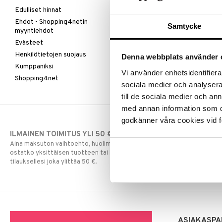
Edulliset hinnat
Ehdot - Shopping4netin
Samtycke
myyntiehdot
Evästeet
Henkilötietojen suojaus
Denna webbplats använder 
Kumppaniksi
Vi använder enhetsidentifierar
Shopping4net
sociala medier och analysera 
till de sociala medier och a
med annan information som du 
godkänner våra cookies vid f
ILMAINEN TOIMITUS YLI 50 €
NOPEAT TOI
Aina maksuton vaihtoehto, huolimatta siitä
Ennen kello 13.
ostatko yksittäisen tuotteen tai koko
normaalisti sa
tilauksellesi joka ylittää 50 €.
ASIAKASPA