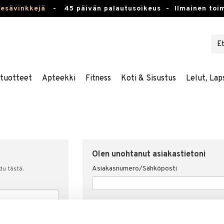
kesävinkkejä
-
45 päivän palautusoikeus -
Ilmainen toim
stuotteet
Apteekki
Fitness
Koti & Sisustus
Lelut, Lap
Olen unohtanut asiakastietoni
Asiakasnumero/Sähköposti
udu tästä.