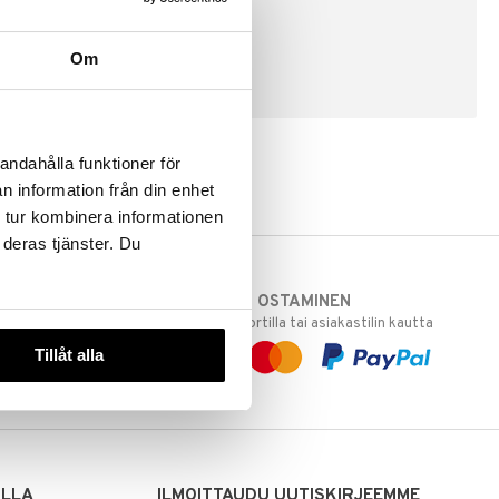
Om
LUO ASIAKAS
andahålla funktioner för
n information från din enhet
 tur kombinera informationen
 deras tjänster. Du
TURVALLINEN OSTAMINEN
varastoomme
laskulla, pankkikortilla tai asiakastilin kautta
 Sinua varten!
Tillåt alla
sivuillamme.
ILLA
ILMOITTAUDU UUTISKIRJEEMME