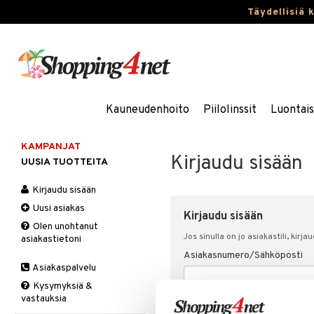
Täydellisiä 
Kauneudenhoito
Piilolinssit
Luontai
KAMPANJAT
Kirjaudu sisään
UUSIA TUOTTEITA
Kirjaudu sisään
Uusi asiakas
Kirjaudu sisään
Olen unohtanut
Jos sinulla on jo asiakastili, kirja
asiakastietoni
Asiakasnumero/Sähköposti
Asiakaspalvelu
Kysymyksiä &
vastauksia
Salasana