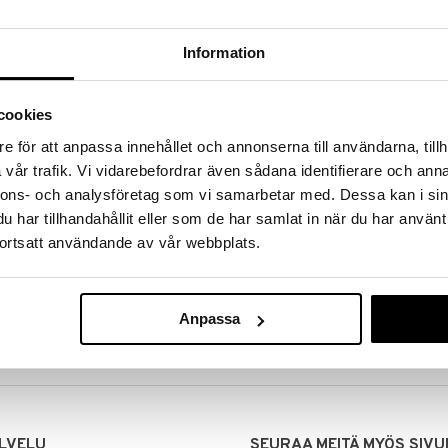
Information
cookies
e för att anpassa innehållet och annonserna till användarna, tillh
vår trafik. Vi vidarebefordrar även sådana identifierare och anna
nnons- och analysföretag som vi samarbetar med. Dessa kan i sin
har tillhandahållit eller som de har samlat in när du har använt
ortsatt användande av vår webbplats.
MITUKSET
EDULLISET HINNAT
00 tehdyt tilaukset lähetetään
Ostamalla suuria eriä tuotteita 
mana päivänä
voimme pitää hinnat alhaisina juuri
Anpassa
Voit olla varma, että teet löytöjä 
LVELU
SEURAA MEITÄ MYÖS SIVU