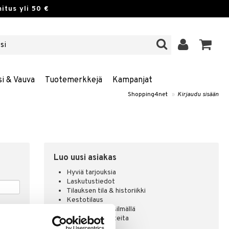
itus yli 50 €
si & Vauva
Tuotemerkkejä
Kampanjat
Shopping4net
»
Kirjaudu sisään
Luo uusi asiakas
Hyviä tarjouksia
Laskutustiedot
Tilauksen tila & historiikki
Kestotilaus
Pidä tuotteita silmällä
Arvostele tuotteita
Toivelistat