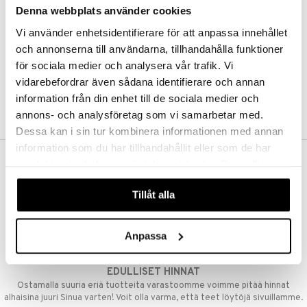
Denna webbplats använder cookies
Kestotilaus
Pidä tuotteita silmällä
Vi använder enhetsidentifierare för att anpassa innehållet
Arvostele tuotteita
Toivelistat
och annonserna till användarna, tillhandahålla funktioner
för sociala medier och analysera vår trafik. Vi
vidarebefordrar även sådana identifierare och annan
information från din enhet till de sociala medier och
LUO ASIAKAS
annons- och analysföretag som vi samarbetar med.
Dessa kan i sin tur kombinera informationen med annan
information som du har tillhandahållit eller som de har
samlat in när du har använt deras tjänster. Du godkänner
ILMAINEN TOIMITUS YLI 50 €
våra cookies vid fortsatt användande av vår webbplats.
Aina maksuton vaihtoehto, huolimatta siitä ostatko yksittäisen
Tillåt alla
tuotteen tai koko tilauksellesi joka ylittää 50 €.
NOPEAT TOIMITUKSET
Anpassa
Ennen kello 13.00 tehdyt tilaukset lähetetään normaalisti samana
päivänä
EDULLISET HINNAT
Ostamalla suuria eriä tuotteita varastoomme voimme pitää hinnat
alhaisina juuri Sinua varten! Voit olla varma, että teet löytöjä sivuillamme.