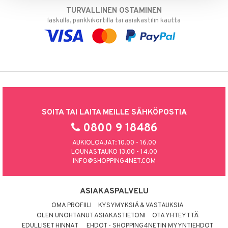
TURVALLINEN OSTAMINEN
laskulla, pankkikortilla tai asiakastilin kautta
SOITA TAI LAITA MEILLE SÄHKÖPOSTIA
0800 9 18486
AUKIOLOAJAT: 10.00 - 16.00
LOUNASTAUKO 13.00 - 14.00
INFO@SHOPPING4NET.COM
ASIAKASPALVELU
OMA PROFIILI
KYSYMYKSIÄ & VASTAUKSIA
OLEN UNOHTANUT ASIAKASTIETONI
OTA YHTEYTTÄ
EDULLISET HINNAT
EHDOT - SHOPPING4NETIN MYYNTIEHDOT