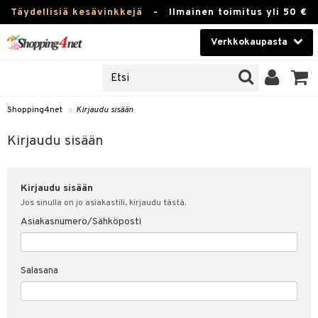
Täydellisiä kesävinkkejä
-
Ilmainen toimitus yli 50 €
Verkkokaupasta
JAT
Kauneudenhoito
UOTTEITA
Piilolinssit
Shopping4net
»
Kirjaudu sisään
u sisään
Luontaistuotteet
siakas
Kirjaudu sisään
Apteekki
nohtanut asiakastietoni
Kirjaudu sisään
Fitness
spalvelu
Jos sinulla on jo asiakastili, kirjaudu tästä.
Koti & Sisustus
Asiakasnumero/Sähköposti
ksiä & vastauksia
 hinnat
Lelut, Lapsi & Vauva
Salasana
Shopping4netin myyntiehdot
Tuotemerkkejä
Kampanjat