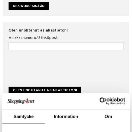
etojen suojaus
ksi
4net
Olen unohtanut asiakastietoni
Asiakasnumero/Sähköposti
Luo uusi asiakas
Samtycke
Information
Om
Hyviä tarjouksia
Laskutustiedot
Tilauksen tila & historiikki