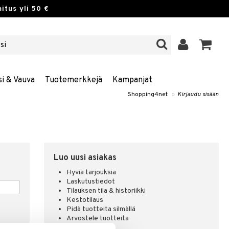
itus yli 50 €
si & Vauva
Tuotemerkkejä
Kampanjat
Shopping4net
»
Kirjaudu sisään
Luo uusi asiakas
Hyviä tarjouksia
Laskutustiedot
Tilauksen tila & historiikki
Kestotilaus
Pidä tuotteita silmällä
Arvostele tuotteita
Toivelistat