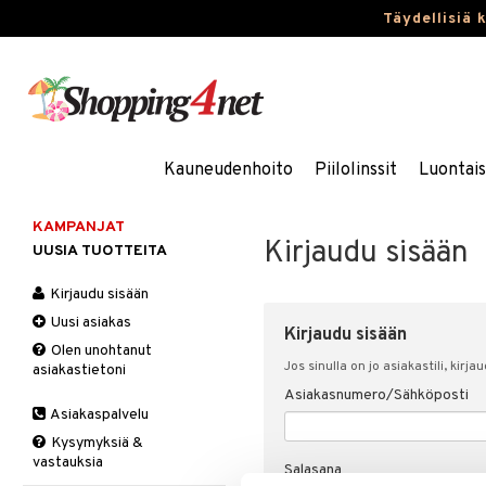
Täydellisiä 
Kauneudenhoito
Piilolinssit
Luontai
KAMPANJAT
Kirjaudu sisään
UUSIA TUOTTEITA
Kirjaudu sisään
Uusi asiakas
Kirjaudu sisään
Olen unohtanut
Jos sinulla on jo asiakastili, kirja
asiakastietoni
Asiakasnumero/Sähköposti
Asiakaspalvelu
Kysymyksiä &
vastauksia
Salasana