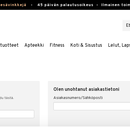
kesävinkkejä
-
45 päivän palautusoikeus -
Ilmainen toim
stuotteet
Apteekki
Fitness
Koti & Sisustus
Lelut, Lap
Olen unohtanut asiakastietoni
Asiakasnumero/Sähköposti
udu tästä.