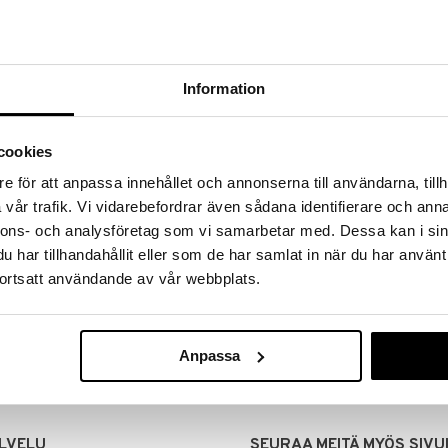
Information
cookies
e för att anpassa innehållet och annonserna till användarna, tillh
vår trafik. Vi vidarebefordrar även sådana identifierare och anna
nnons- och analysföretag som vi samarbetar med. Dessa kan i sin
har tillhandahållit eller som de har samlat in när du har använt
MITUKSET
EDULLISET HINNAT
ortsatt användande av vår webbplats.
00 tehdyt tilaukset lähetetään
Ostamalla suuria eriä tuotteita 
mana päivänä
voimme pitää hinnat alhaisina juuri
Voit olla varma, että teet löytöjä 
Anpassa
LVELU
SEURAA MEITÄ MYÖS SIVU