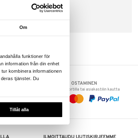
LUO ASIAKAS
Om
andahålla funktioner för
n information från din enhet
 tur kombinera informationen
 deras tjänster. Du
TURVALLINEN OSTAMINEN
varastoomme
laskulla, pankkikortilla tai asiakastilin kautta
 Sinua varten!
sivuillamme.
Tillåt alla
ILLA
ILMOITTAUDU UUTISKIRJEEMME