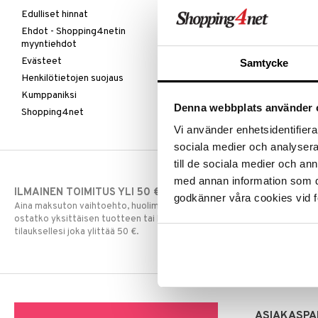
Edulliset hinnat
Ehdot - Shopping4netin
myyntiehdot
Evästeet
Samtycke
Henkilötietojen suojaus
Kumppaniksi
Denna webbplats använder 
Shopping4net
Vi använder enhetsidentifierar
sociala medier och analysera 
till de sociala medier och a
med annan information som du 
ILMAINEN TOIMITUS YLI 50 €
NOPEAT TOI
godkänner våra cookies vid f
Aina maksuton vaihtoehto, huolimatta siitä
Ennen kello 13.
ostatko yksittäisen tuotteen tai koko
normaalisti sa
tilauksellesi joka ylittää 50 €.
ASIAKASPA