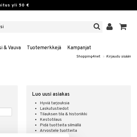
itus yli 50 €
si & Vauva
Tuotemerkkejä
Kampanjat
Shopping4net
»
Kirjaudu sisään
Luo uusi asiakas
Hyviä tarjouksia
Laskutustiedot
Tilauksen tila & historiikki
Kestotilaus
Pidä tuotteita silmällä
Arvostele tuotteita
Toivelistat