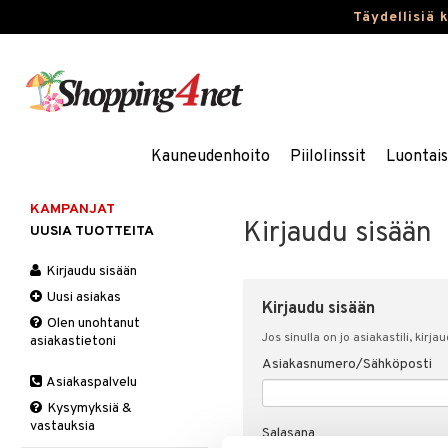
Täydellisiä 
Kauneudenhoito
Piilolinssit
Luontai
KAMPANJAT
Kirjaudu sisään
UUSIA TUOTTEITA
Kirjaudu sisään
Uusi asiakas
Kirjaudu sisään
Olen unohtanut
Jos sinulla on jo asiakastili, kirja
asiakastietoni
Asiakasnumero/Sähköposti
Asiakaspalvelu
Kysymyksiä &
vastauksia
Salasana