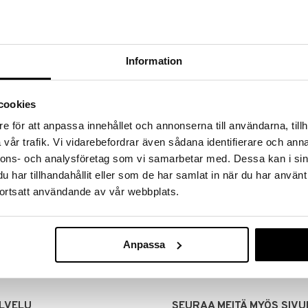
Information
cookies
e för att anpassa innehållet och annonserna till användarna, tillh
vår trafik. Vi vidarebefordrar även sådana identifierare och anna
nnons- och analysföretag som vi samarbetar med. Dessa kan i sin
har tillhandahållit eller som de har samlat in när du har använt
MITUKSET
EDULLISET HINNAT
ortsatt användande av vår webbplats.
00 tehdyt tilaukset lähetetään
Ostamalla suuria eriä tuotteita 
mana päivänä
voimme pitää hinnat alhaisina juuri
Voit olla varma, että teet löytöjä 
Anpassa
LVELU
SEURAA MEITÄ MYÖS SIVU