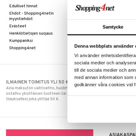
Edulliset hinnat
Ehdot - Shopping4netin
myyntiehdot
Evästeet
Samtycke
Henkilötietojen suojaus
Kumppaniksi
Denna webbplats använder 
Shopping4net
Vi använder enhetsidentifierar
sociala medier och analysera 
till de sociala medier och a
med annan information som du 
ILMAINEN TOIMITUS YLI 50 €
NOPEAT TOI
godkänner våra cookies vid f
Aina maksuton vaihtoehto, huolimatta siitä
Ennen kello 13.
ostatko yksittäisen tuotteen tai koko
normaalisti sa
tilauksellesi joka ylittää 50 €.
ASIAKASPA