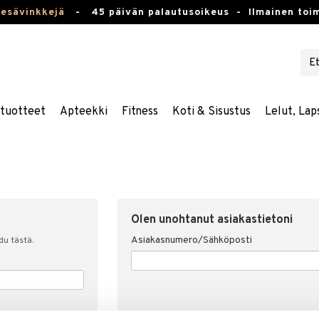
kesävinkkejä
-
45 päivän palautusoikeus -
Ilmainen toim
stuotteet
Apteekki
Fitness
Koti & Sisustus
Lelut, Lap
Olen unohtanut asiakastietoni
Asiakasnumero/Sähköposti
udu tästä.