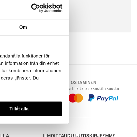
LUO ASIAKAS
Om
andahålla funktioner för
n information från din enhet
 tur kombinera informationen
 deras tjänster. Du
TURVALLINEN OSTAMINEN
varastoomme
laskulla, pankkikortilla tai asiakastilin kautta
 Sinua varten!
sivuillamme.
Tillåt alla
ILLA
ILMOITTAUDU UUTISKIRJEEMME