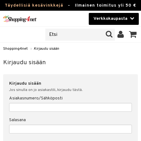
Täydellisiä kesävinkkejä
-
Ilmainen toimitus yli 50 €
Verkkokaupasta
JAT
Kauneudenhoito
UOTTEITA
Piilolinssit
Shopping4net
»
Kirjaudu sisään
u sisään
Luontaistuotteet
siakas
Kirjaudu sisään
Apteekki
nohtanut asiakastietoni
Kirjaudu sisään
Fitness
spalvelu
Jos sinulla on jo asiakastili, kirjaudu tästä.
Koti & Sisustus
Asiakasnumero/Sähköposti
ksiä & vastauksia
 hinnat
Lelut, Lapsi & Vauva
Salasana
Shopping4netin myyntiehdot
Tuotemerkkejä
Kampanjat