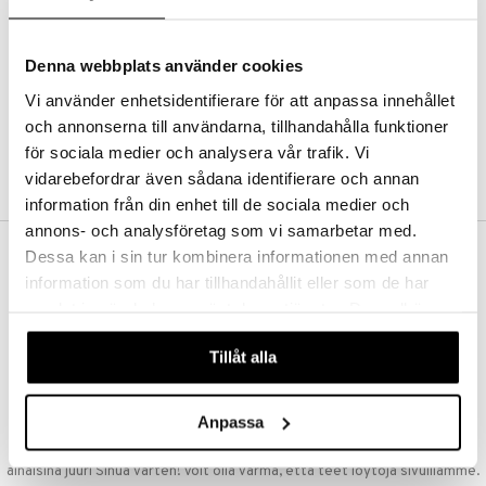
Kestotilaus
Pidä tuotteita silmällä
Arvostele tuotteita
Denna webbplats använder cookies
Toivelistat
Vi använder enhetsidentifierare för att anpassa innehållet
och annonserna till användarna, tillhandahålla funktioner
för sociala medier och analysera vår trafik. Vi
LUO ASIAKAS
vidarebefordrar även sådana identifierare och annan
information från din enhet till de sociala medier och
annons- och analysföretag som vi samarbetar med.
Dessa kan i sin tur kombinera informationen med annan
ILMAINEN TOIMITUS YLI 50 €
information som du har tillhandahållit eller som de har
Aina maksuton vaihtoehto, huolimatta siitä ostatko yksittäisen
samlat in när du har använt deras tjänster. Du godkänner
tuotteen tai koko tilauksellesi joka ylittää 50 €.
våra cookies vid fortsatt användande av vår webbplats.
NOPEAT TOIMITUKSET
Tillåt alla
Ennen kello 13.00 tehdyt tilaukset lähetetään normaalisti samana
päivänä
Anpassa
EDULLISET HINNAT
Ostamalla suuria eriä tuotteita varastoomme voimme pitää hinnat
alhaisina juuri Sinua varten! Voit olla varma, että teet löytöjä sivuillamme.