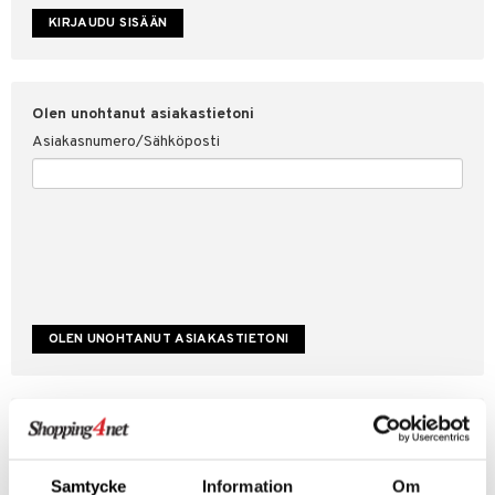
etojen suojaus
ksi
4net
Olen unohtanut asiakastietoni
Asiakasnumero/Sähköposti
Luo uusi asiakas
Hyviä tarjouksia
Laskutustiedot
Samtycke
Information
Om
Tilauksen tila & historiikki