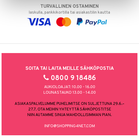
TURVALLINEN OSTAMINEN
laskulla, pankkikortilla tai asiakastilin kautta
SOITA TAI LAITA MEILLE SÄHKÖPOSTIA
0800 9 18486
AUKIOLOAJAT: 10.00 - 16.00
LOUNASTAUKO 13.00 - 14.00
ASIAKASPALVELUMME PUHELIMITSE ON SULJETTUNA 29.6.–
27.7. OTA MEIHIN YHTEYTTÄ SÄHKÖPOSTITSE
NIIN AUTAMME SINUA MAHDOLLISIMMAN PIAN.
INFO@SHOPPING4NET.COM