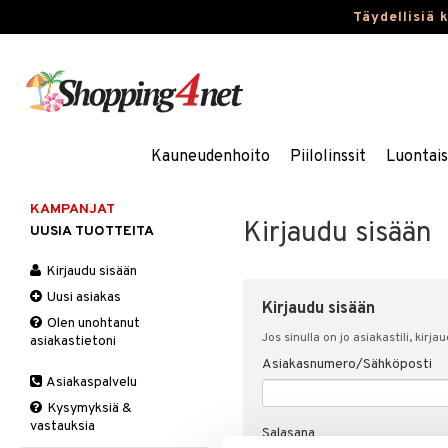
Täydellisiä 
Kauneudenhoito
Piilolinssit
Luontai
KAMPANJAT
Kirjaudu sisään
UUSIA TUOTTEITA
Kirjaudu sisään
Uusi asiakas
Kirjaudu sisään
Olen unohtanut
Jos sinulla on jo asiakastili, kirja
asiakastietoni
Asiakasnumero/Sähköposti
Asiakaspalvelu
Kysymyksiä &
vastauksia
Salasana