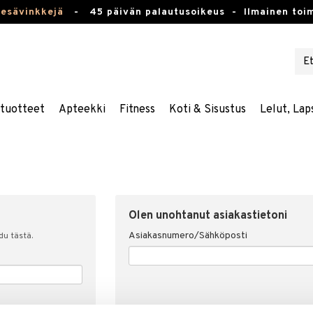
kesävinkkejä
-
45 päivän palautusoikeus -
Ilmainen toim
stuotteet
Apteekki
Fitness
Koti & Sisustus
Lelut, Lap
Olen unohtanut asiakastietoni
Asiakasnumero/Sähköposti
udu tästä.