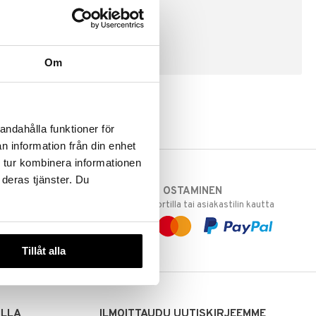
LUO ASIAKAS
Om
andahålla funktioner för
n information från din enhet
 tur kombinera informationen
 deras tjänster. Du
TURVALLINEN OSTAMINEN
varastoomme
laskulla, pankkikortilla tai asiakastilin kautta
 Sinua varten!
sivuillamme.
Tillåt alla
ILLA
ILMOITTAUDU UUTISKIRJEEMME