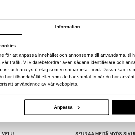
Information
cookies
e för att anpassa innehållet och annonserna till användarna, tillh
vår trafik. Vi vidarebefordrar även sådana identifierare och anna
nnons- och analysföretag som vi samarbetar med. Dessa kan i sin
har tillhandahållit eller som de har samlat in när du har använt
MITUKSET
EDULLISET HINNAT
ortsatt användande av vår webbplats.
00 tehdyt tilaukset lähetetään
Ostamalla suuria eriä tuotteita 
mana päivänä
voimme pitää hinnat alhaisina juuri
Voit olla varma, että teet löytöjä 
Anpassa
LVELU
SEURAA MEITÄ MYÖS SIVU