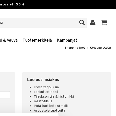
itus yli 50 €
si & Vauva
Tuotemerkkejä
Kampanjat
Shopping4net
»
Kirjaudu sisään
Luo uusi asiakas
Hyviä tarjouksia
Laskutustiedot
Tilauksen tila & historiikki
Kestotilaus
Pidä tuotteita silmällä
Arvostele tuotteita
Toivelistat