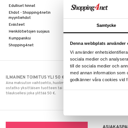
Edulliset hinnat
Ehdot - Shopping4netin
myyntiehdot
Evästeet
Samtycke
Henkilötietojen suojaus
Kumppaniksi
Denna webbplats använder 
Shopping4net
Vi använder enhetsidentifierar
sociala medier och analysera 
till de sociala medier och a
med annan information som du 
ILMAINEN TOIMITUS YLI 50 €
NOPEAT TOI
godkänner våra cookies vid f
Aina maksuton vaihtoehto, huolimatta siitä
Ennen kello 13.
ostatko yksittäisen tuotteen tai koko
normaalisti sa
tilauksellesi joka ylittää 50 €.
ASIAKASPA