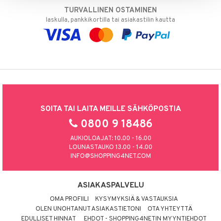
TURVALLINEN OSTAMINEN
laskulla, pankkikortilla tai asiakastilin kautta
SOITA TAI LAITA MEILLE SÄHKÖPOSTIA
0800 9 18486
AUKIOLOAJAT: 10.00 - 16.00
LOUNASTAUKO 13.00 - 14.00
INFO@SHOPPING4NET.COM
ASIAKASPALVELU
OMA PROFIILI
KYSYMYKSIÄ & VASTAUKSIA
OLEN UNOHTANUT ASIAKASTIETONI
OTA YHTEYTTÄ
EDULLISET HINNAT
EHDOT - SHOPPING4NETIN MYYNTIEHDOT