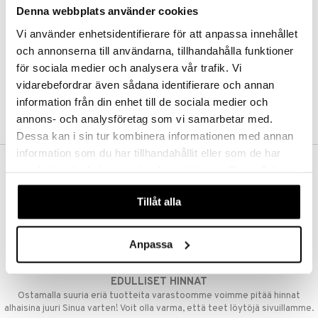
Denna webbplats använder cookies
Kestotilaus
Pidä tuotteita silmällä
Vi använder enhetsidentifierare för att anpassa innehållet
Arvostele tuotteita
Toivelistat
och annonserna till användarna, tillhandahålla funktioner
för sociala medier och analysera vår trafik. Vi
vidarebefordrar även sådana identifierare och annan
information från din enhet till de sociala medier och
LUO ASIAKAS
annons- och analysföretag som vi samarbetar med.
Dessa kan i sin tur kombinera informationen med annan
information som du har tillhandahållit eller som de har
samlat in när du har använt deras tjänster. Du godkänner
ILMAINEN TOIMITUS YLI 50 €
våra cookies vid fortsatt användande av vår webbplats.
Aina maksuton vaihtoehto, huolimatta siitä ostatko yksittäisen
Tillåt alla
tuotteen tai koko tilauksellesi joka ylittää 50 €.
NOPEAT TOIMITUKSET
Anpassa
Ennen kello 13.00 tehdyt tilaukset lähetetään normaalisti samana
päivänä
EDULLISET HINNAT
Ostamalla suuria eriä tuotteita varastoomme voimme pitää hinnat
alhaisina juuri Sinua varten! Voit olla varma, että teet löytöjä sivuillamme.