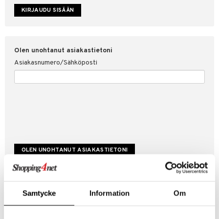
etojen suojaus
ksi
4net
Olen unohtanut asiakastietoni
Asiakasnumero/Sähköposti
Luo uusi asiakas
Samtycke
Information
Om
Hyviä tarjouksia
Laskutustiedot
Tilauksen tila & historiikki