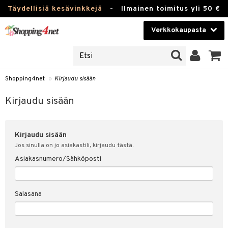
Täydellisiä kesävinkkejä
-
Ilmainen toimitus yli 50 €
Verkkokaupasta
JAT
Kauneudenhoito
UOTTEITA
Piilolinssit
Shopping4net
»
Kirjaudu sisään
u sisään
Luontaistuotteet
siakas
Kirjaudu sisään
Apteekki
nohtanut asiakastietoni
Kirjaudu sisään
Fitness
spalvelu
Jos sinulla on jo asiakastili, kirjaudu tästä.
Koti & Sisustus
Asiakasnumero/Sähköposti
ksiä & vastauksia
 hinnat
Lelut, Lapsi & Vauva
Salasana
Shopping4netin myyntiehdot
Tuotemerkkejä
Kampanjat