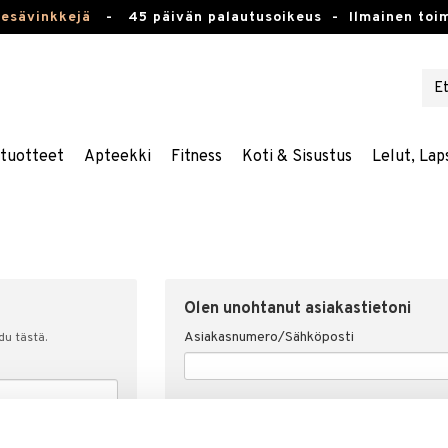
kesävinkkejä
-
45 päivän palautusoikeus -
Ilmainen toim
stuotteet
Apteekki
Fitness
Koti & Sisustus
Lelut, Lap
Olen unohtanut asiakastietoni
Asiakasnumero/Sähköposti
udu tästä.