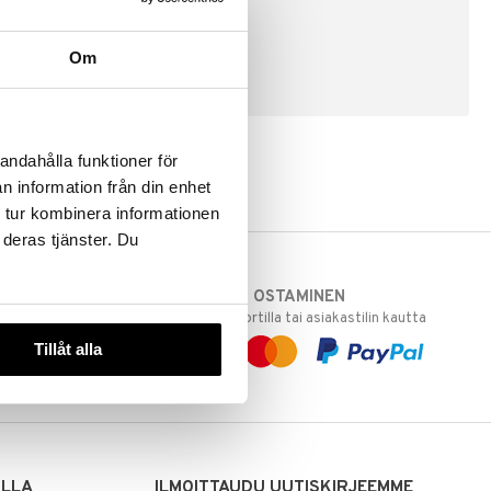
Om
LUO ASIAKAS
andahålla funktioner för
n information från din enhet
 tur kombinera informationen
 deras tjänster. Du
TURVALLINEN OSTAMINEN
varastoomme
laskulla, pankkikortilla tai asiakastilin kautta
 Sinua varten!
Tillåt alla
sivuillamme.
ILLA
ILMOITTAUDU UUTISKIRJEEMME