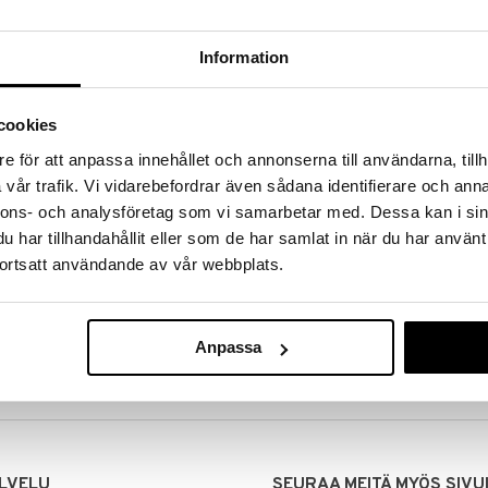
Information
cookies
e för att anpassa innehållet och annonserna till användarna, tillh
vår trafik. Vi vidarebefordrar även sådana identifierare och anna
nnons- och analysföretag som vi samarbetar med. Dessa kan i sin
har tillhandahållit eller som de har samlat in när du har använt
ortsatt användande av vår webbplats.
MITUKSET
EDULLISET HINNAT
00 tehdyt tilaukset lähetetään
Ostamalla suuria eriä tuotteita 
mana päivänä
voimme pitää hinnat alhaisina juuri
Anpassa
Voit olla varma, että teet löytöjä 
LVELU
SEURAA MEITÄ MYÖS SIVU