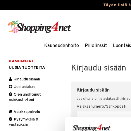
Täydellisiä 
Kauneudenhoito
Piilolinssit
Luontai
KAMPANJAT
Kirjaudu sisään
UUSIA TUOTTEITA
Kirjaudu sisään
Uusi asiakas
Kirjaudu sisään
Olen unohtanut
Jos sinulla on jo asiakastili, kirja
asiakastietoni
Asiakasnumero/Sähköposti
Asiakaspalvelu
Kysymyksiä &
vastauksia
Salasana