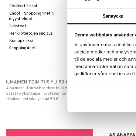
Edulliset hinnat
Ehdot - Shopping4netin
Samtycke
myyntiehdot
Evästeet
Henkilötietojen suojaus
Denna webbplats använder 
Kumppaniksi
Vi använder enhetsidentifierar
Shopping4net
sociala medier och analysera 
till de sociala medier och a
med annan information som du 
godkänner våra cookies vid f
ILMAINEN TOIMITUS YLI 50 €
NOPEAT TOI
Aina maksuton vaihtoehto, huolimatta siitä
Ennen kello 13.
ostatko yksittäisen tuotteen tai koko
normaalisti sa
tilauksellesi joka ylittää 50 €.
ASIAKASPA