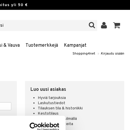
itus yli 50 €
si & Vauva
Tuotemerkkejä
Kampanjat
Shopping4net
»
Kirjaudu sisään
Luo uusi asiakas
Hyviä tarjouksia
Laskutustiedot
Tilauksen tila & historiikki
Kestotilaus
Pidä tuotteita silmällä
Arvostele tuotteita
Toivelistat