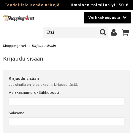
Täydellisiä kesävinkkejä
-
Ilmainen toimitus yli 50 €
Verkkokaupasta
JAT
Kauneudenhoito
UOTTEITA
Piilolinssit
Shopping4net
»
Kirjaudu sisään
u sisään
Luontaistuotteet
siakas
Kirjaudu sisään
Apteekki
nohtanut asiakastietoni
Kirjaudu sisään
Fitness
spalvelu
Jos sinulla on jo asiakastili, kirjaudu tästä.
Koti & Sisustus
Asiakasnumero/Sähköposti
ksiä & vastauksia
 hinnat
Lelut, Lapsi & Vauva
Salasana
Shopping4netin myyntiehdot
Tuotemerkkejä
Kampanjat