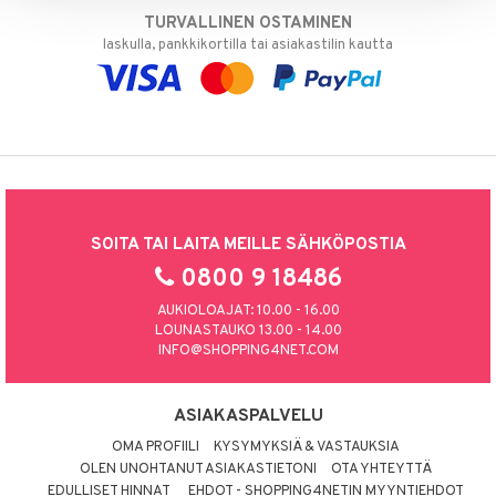
TURVALLINEN OSTAMINEN
laskulla, pankkikortilla tai asiakastilin kautta
SOITA TAI LAITA MEILLE SÄHKÖPOSTIA
0800 9 18486
AUKIOLOAJAT: 10.00 - 16.00
LOUNASTAUKO 13.00 - 14.00
INFO@SHOPPING4NET.COM
ASIAKASPALVELU
OMA PROFIILI
KYSYMYKSIÄ & VASTAUKSIA
OLEN UNOHTANUT ASIAKASTIETONI
OTA YHTEYTTÄ
EDULLISET HINNAT
EHDOT - SHOPPING4NETIN MYYNTIEHDOT