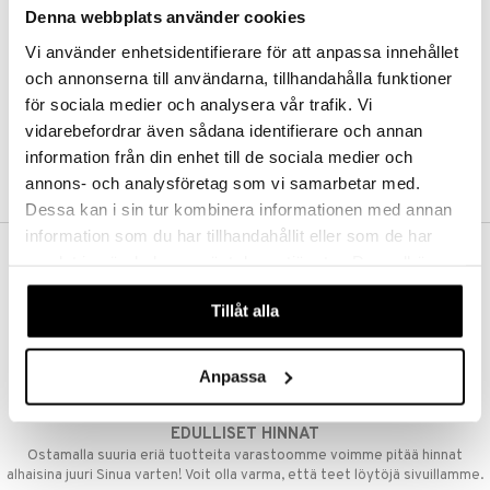
Denna webbplats använder cookies
Kestotilaus
Pidä tuotteita silmällä
Vi använder enhetsidentifierare för att anpassa innehållet
Arvostele tuotteita
Toivelistat
och annonserna till användarna, tillhandahålla funktioner
för sociala medier och analysera vår trafik. Vi
vidarebefordrar även sådana identifierare och annan
information från din enhet till de sociala medier och
LUO ASIAKAS
annons- och analysföretag som vi samarbetar med.
Dessa kan i sin tur kombinera informationen med annan
information som du har tillhandahållit eller som de har
samlat in när du har använt deras tjänster. Du godkänner
ILMAINEN TOIMITUS YLI 50 €
våra cookies vid fortsatt användande av vår webbplats.
Aina maksuton vaihtoehto, huolimatta siitä ostatko yksittäisen
Tillåt alla
tuotteen tai koko tilauksellesi joka ylittää 50 €.
NOPEAT TOIMITUKSET
Anpassa
Ennen kello 13.00 tehdyt tilaukset lähetetään normaalisti samana
päivänä
EDULLISET HINNAT
Ostamalla suuria eriä tuotteita varastoomme voimme pitää hinnat
alhaisina juuri Sinua varten! Voit olla varma, että teet löytöjä sivuillamme.