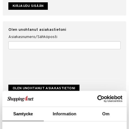
etojen suojaus
ksi
4net
Olen unohtanut asiakastietoni
Asiakasnumero/Sähköposti
Luo uusi asiakas
Samtycke
Information
Om
Hyviä tarjouksia
Laskutustiedot
Tilauksen tila & historiikki