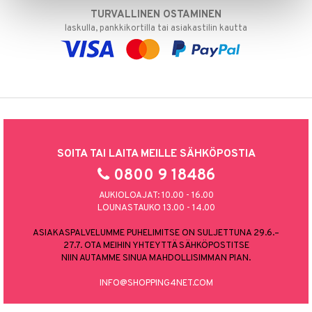
TURVALLINEN OSTAMINEN
laskulla, pankkikortilla tai asiakastilin kautta
SOITA TAI LAITA MEILLE SÄHKÖPOSTIA
0800 9 18486
AUKIOLOAJAT: 10.00 - 16.00
LOUNASTAUKO 13.00 - 14.00
ASIAKASPALVELUMME PUHELIMITSE ON SULJETTUNA 29.6.–
27.7. OTA MEIHIN YHTEYTTÄ SÄHKÖPOSTITSE
NIIN AUTAMME SINUA MAHDOLLISIMMAN PIAN.
INFO@SHOPPING4NET.COM