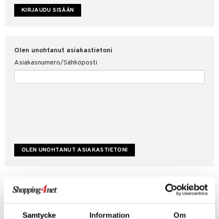
etojen suojaus
ksi
4net
Olen unohtanut asiakastietoni
Asiakasnumero/Sähköposti
Luo uusi asiakas
Hyviä tarjouksia
Laskutustiedot
Samtycke
Information
Om
Tilauksen tila & historiikki