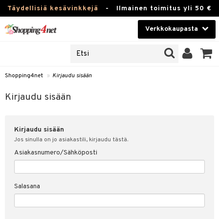
Täydellisiä kesävinkkejä
-
Ilmainen toimitus yli 50 €
Verkkokaupasta
JAT
Kauneudenhoito
UOTTEITA
Piilolinssit
Shopping4net
»
Kirjaudu sisään
u sisään
Luontaistuotteet
siakas
Kirjaudu sisään
Apteekki
nohtanut asiakastietoni
Kirjaudu sisään
Fitness
spalvelu
Jos sinulla on jo asiakastili, kirjaudu tästä.
Koti & Sisustus
Asiakasnumero/Sähköposti
ksiä & vastauksia
 hinnat
Lelut, Lapsi & Vauva
Salasana
Shopping4netin myyntiehdot
Tuotemerkkejä
Kampanjat