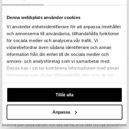
Kestotilaus
Pidä tuotteita silmällä
Arvostele tuotteita
Denna webbplats använder cookies
Toivelistat
Vi använder enhetsidentifierare för att anpassa innehållet
och annonserna till användarna, tillhandahålla funktioner
för sociala medier och analysera vår trafik. Vi
LUO ASIAKAS
vidarebefordrar även sådana identifierare och annan
information från din enhet till de sociala medier och
annons- och analysföretag som vi samarbetar med.
Dessa kan i sin tur kombinera informationen med annan
ILMAINEN TOIMITUS YLI 50 €
information som du har tillhandahållit eller som de har
Aina maksuton vaihtoehto, huolimatta siitä ostatko yksittäisen
samlat in när du har använt deras tjänster. Du godkänner
tuotteen tai koko tilauksellesi joka ylittää 50 €.
våra cookies vid fortsatt användande av vår webbplats.
NOPEAT TOIMITUKSET
Tillåt alla
Ennen kello 13.00 tehdyt tilaukset lähetetään normaalisti samana
päivänä
Anpassa
EDULLISET HINNAT
Ostamalla suuria eriä tuotteita varastoomme voimme pitää hinnat
alhaisina juuri Sinua varten! Voit olla varma, että teet löytöjä sivuillamme.