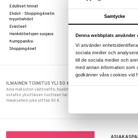
Edulliset hinnat
Ehdot - Shopping4netin
Samtycke
myyntiehdot
Evästeet
Henkilötietojen suojaus
Denna webbplats använder 
Kumppaniksi
Vi använder enhetsidentifierar
Shopping4net
sociala medier och analysera 
till de sociala medier och a
med annan information som du 
godkänner våra cookies vid f
ILMAINEN TOIMITUS YLI 50 €
NOPEAT TOI
Aina maksuton vaihtoehto, huolimatta siitä
Ennen kello 13.
ostatko yksittäisen tuotteen tai koko
normaalisti sa
tilauksellesi joka ylittää 50 €.
ASIAKASPA