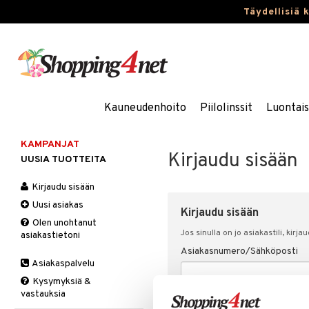
Täydellisiä 
Kauneudenhoito
Piilolinssit
Luontai
KAMPANJAT
Kirjaudu sisään
UUSIA TUOTTEITA
Kirjaudu sisään
Uusi asiakas
Kirjaudu sisään
Olen unohtanut
Jos sinulla on jo asiakastili, kirja
asiakastietoni
Asiakasnumero/Sähköposti
Asiakaspalvelu
Kysymyksiä &
vastauksia
Salasana