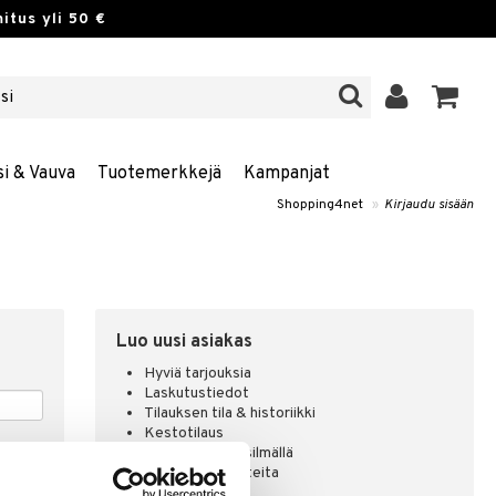
itus yli 50 €
si & Vauva
Tuotemerkkejä
Kampanjat
Shopping4net
»
Kirjaudu sisään
Luo uusi asiakas
Hyviä tarjouksia
Laskutustiedot
Tilauksen tila & historiikki
Kestotilaus
Pidä tuotteita silmällä
Arvostele tuotteita
Toivelistat