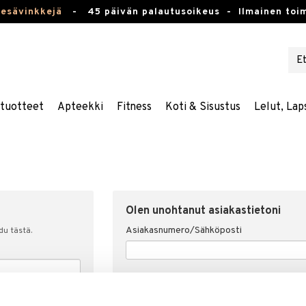
kesävinkkejä
-
45 päivän palautusoikeus -
Ilmainen toim
stuotteet
Apteekki
Fitness
Koti & Sisustus
Lelut, Lap
Olen unohtanut asiakastietoni
Asiakasnumero/Sähköposti
udu tästä.