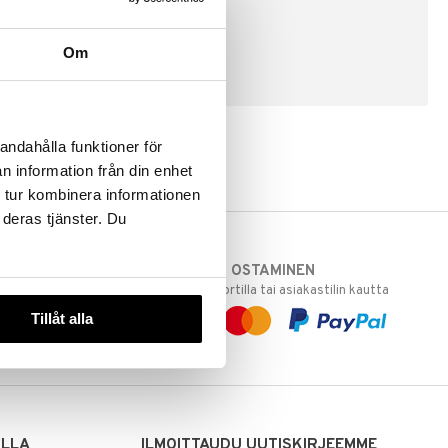
Om
LUO ASIAKAS
andahålla funktioner för
n information från din enhet
 tur kombinera informationen
 deras tjänster. Du
TURVALLINEN OSTAMINEN
varastoomme
laskulla, pankkikortilla tai asiakastilin kautta
 Sinua varten!
Tillåt alla
sivuillamme.
ILLA
ILMOITTAUDU UUTISKIRJEEMME