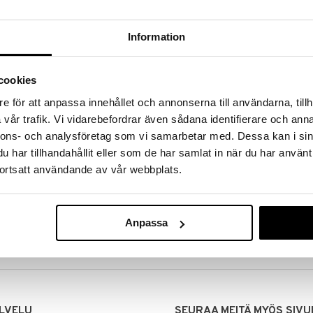
Information
cookies
e för att anpassa innehållet och annonserna till användarna, tillh
vår trafik. Vi vidarebefordrar även sådana identifierare och anna
nnons- och analysföretag som vi samarbetar med. Dessa kan i sin
har tillhandahållit eller som de har samlat in när du har använt
ortsatt användande av vår webbplats.
MITUKSET
EDULLISET HINNAT
00 tehdyt tilaukset lähetetään
Ostamalla suuria eriä tuotteita 
mana päivänä
voimme pitää hinnat alhaisina juuri
Anpassa
Voit olla varma, että teet löytöjä 
LVELU
SEURAA MEITÄ MYÖS SIVU