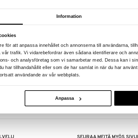
Information
cookies
e för att anpassa innehållet och annonserna till användarna, tillh
vår trafik. Vi vidarebefordrar även sådana identifierare och anna
nnons- och analysföretag som vi samarbetar med. Dessa kan i sin
har tillhandahållit eller som de har samlat in när du har använt
ortsatt användande av vår webbplats.
MITUKSET
EDULLISET HINNAT
00 tehdyt tilaukset lähetetään
Ostamalla suuria eriä tuotteita 
mana päivänä
voimme pitää hinnat alhaisina juuri
Anpassa
Voit olla varma, että teet löytöjä 
LVELU
SEURAA MEITÄ MYÖS SIVU