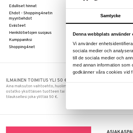
Edulliset hinnat
Ehdot - Shopping4netin
Samtycke
myyntiehdot
Evästeet
Henkilötietojen suojaus
Denna webbplats använder 
Kumppaniksi
Vi använder enhetsidentifierar
Shopping4net
sociala medier och analysera 
till de sociala medier och a
med annan information som du 
godkänner våra cookies vid f
ILMAINEN TOIMITUS YLI 50 €
NOPEAT TOI
Aina maksuton vaihtoehto, huolimatta siitä
Ennen kello 13.
ostatko yksittäisen tuotteen tai koko
normaalisti sa
tilauksellesi joka ylittää 50 €.
ASIAKASPA