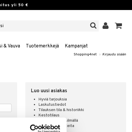
itus yli 50 €
si & Vauva
Tuotemerkkejä
Kampanjat
Shopping4net
»
Kirjaudu sisään
Luo uusi asiakas
Hyviä tarjouksia
Laskutustiedot
Tilauksen tila & historiikki
Kestotilaus
Pidä tuotteita silmällä
Arvostele tuotteita
Toivelistat