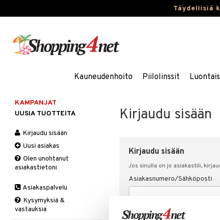
Täydellisiä 
Kauneudenhoito
Piilolinssit
Luontai
KAMPANJAT
Kirjaudu sisään
UUSIA TUOTTEITA
Kirjaudu sisään
Uusi asiakas
Kirjaudu sisään
Olen unohtanut
Jos sinulla on jo asiakastili, kirja
asiakastietoni
Asiakasnumero/Sähköposti
Asiakaspalvelu
Kysymyksiä &
vastauksia
Salasana