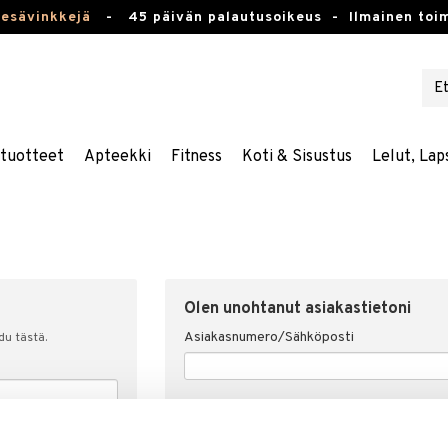
kesävinkkejä
-
45 päivän palautusoikeus -
Ilmainen toim
stuotteet
Apteekki
Fitness
Koti & Sisustus
Lelut, Lap
Olen unohtanut asiakastietoni
Asiakasnumero/Sähköposti
udu tästä.