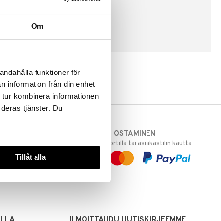
Om
LUO ASIAKAS
andahålla funktioner för
n information från din enhet
 tur kombinera informationen
 deras tjänster. Du
TURVALLINEN OSTAMINEN
varastoomme
laskulla, pankkikortilla tai asiakastilin kautta
 Sinua varten!
Tillåt alla
sivuillamme.
ILLA
ILMOITTAUDU UUTISKIRJEEMME