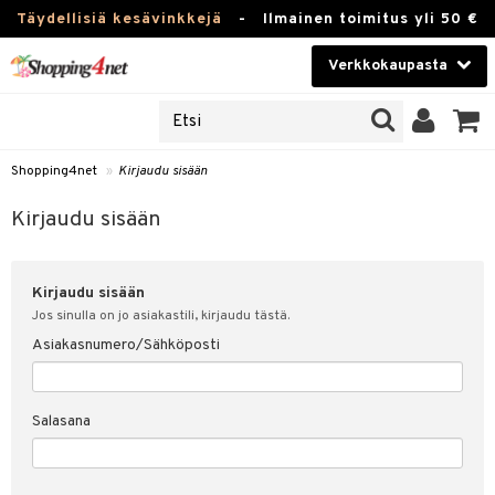
Täydellisiä kesävinkkejä
-
Ilmainen toimitus yli 50 €
Verkkokaupasta
JAT
Kauneudenhoito
UOTTEITA
Piilolinssit
Shopping4net
»
Kirjaudu sisään
u sisään
Luontaistuotteet
siakas
Kirjaudu sisään
Apteekki
nohtanut asiakastietoni
Kirjaudu sisään
Fitness
spalvelu
Jos sinulla on jo asiakastili, kirjaudu tästä.
Koti & Sisustus
Asiakasnumero/Sähköposti
ksiä & vastauksia
 hinnat
Lelut, Lapsi & Vauva
Salasana
Shopping4netin myyntiehdot
Tuotemerkkejä
Kampanjat