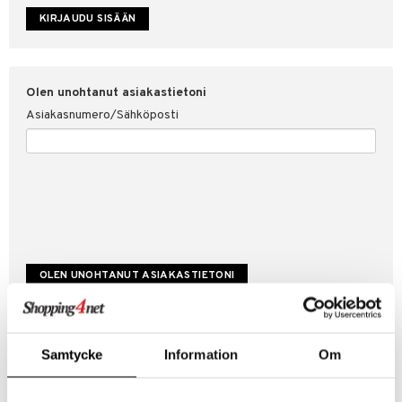
etojen suojaus
ksi
4net
Olen unohtanut asiakastietoni
Asiakasnumero/Sähköposti
Luo uusi asiakas
Samtycke
Information
Om
Hyviä tarjouksia
Laskutustiedot
Tilauksen tila & historiikki