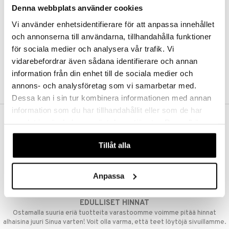
Denna webbplats använder cookies
Kestotilaus
Pidä tuotteita silmällä
Vi använder enhetsidentifierare för att anpassa innehållet
Arvostele tuotteita
Toivelistat
och annonserna till användarna, tillhandahålla funktioner
för sociala medier och analysera vår trafik. Vi
vidarebefordrar även sådana identifierare och annan
information från din enhet till de sociala medier och
LUO ASIAKAS
annons- och analysföretag som vi samarbetar med.
Dessa kan i sin tur kombinera informationen med annan
information som du har tillhandahållit eller som de har
samlat in när du har använt deras tjänster. Du godkänner
ILMAINEN TOIMITUS YLI 50 €
våra cookies vid fortsatt användande av vår webbplats.
Aina maksuton vaihtoehto, huolimatta siitä ostatko yksittäisen
Tillåt alla
tuotteen tai koko tilauksellesi joka ylittää 50 €.
NOPEAT TOIMITUKSET
Anpassa
Ennen kello 13.00 tehdyt tilaukset lähetetään normaalisti samana
päivänä
EDULLISET HINNAT
Ostamalla suuria eriä tuotteita varastoomme voimme pitää hinnat
alhaisina juuri Sinua varten! Voit olla varma, että teet löytöjä sivuillamme.