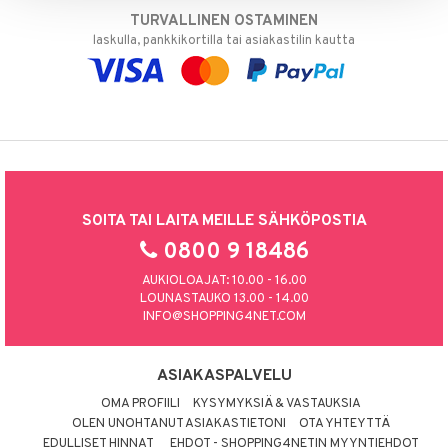
TURVALLINEN OSTAMINEN
laskulla, pankkikortilla tai asiakastilin kautta
SOITA TAI LAITA MEILLE SÄHKÖPOSTIA
0800 9 18486
AUKIOLOAJAT: 10.00 - 16.00
LOUNASTAUKO 13.00 - 14.00
INFO@SHOPPING4NET.COM
ASIAKASPALVELU
OMA PROFIILI
KYSYMYKSIÄ & VASTAUKSIA
OLEN UNOHTANUT ASIAKASTIETONI
OTA YHTEYTTÄ
EDULLISET HINNAT
EHDOT - SHOPPING4NETIN MYYNTIEHDOT