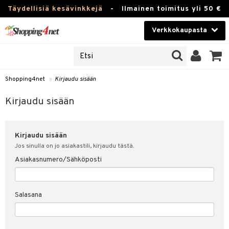
Täydellisiä kesävinkkejä
-
Ilmainen toimitus yli 50 €
Verkkokaupasta
JAT
Kauneudenhoito
UOTTEITA
Piilolinssit
Shopping4net
»
Kirjaudu sisään
u sisään
Luontaistuotteet
siakas
Kirjaudu sisään
Apteekki
nohtanut asiakastietoni
Kirjaudu sisään
Fitness
spalvelu
Jos sinulla on jo asiakastili, kirjaudu tästä.
Koti & Sisustus
Asiakasnumero/Sähköposti
ksiä & vastauksia
 hinnat
Lelut, Lapsi & Vauva
Salasana
Shopping4netin myyntiehdot
Tuotemerkkejä
Kampanjat