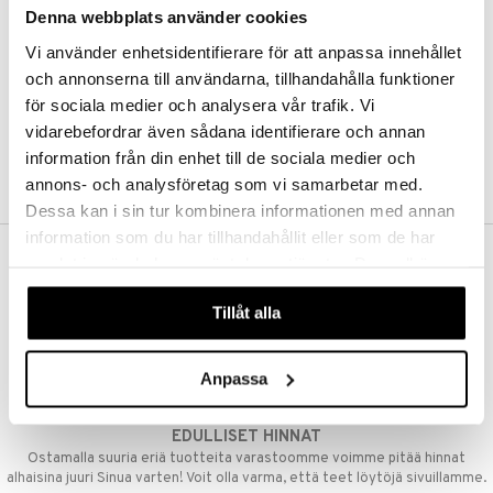
Denna webbplats använder cookies
Kestotilaus
Pidä tuotteita silmällä
Vi använder enhetsidentifierare för att anpassa innehållet
Arvostele tuotteita
Toivelistat
och annonserna till användarna, tillhandahålla funktioner
för sociala medier och analysera vår trafik. Vi
vidarebefordrar även sådana identifierare och annan
information från din enhet till de sociala medier och
LUO ASIAKAS
annons- och analysföretag som vi samarbetar med.
Dessa kan i sin tur kombinera informationen med annan
information som du har tillhandahållit eller som de har
samlat in när du har använt deras tjänster. Du godkänner
ILMAINEN TOIMITUS YLI 50 €
våra cookies vid fortsatt användande av vår webbplats.
Aina maksuton vaihtoehto, huolimatta siitä ostatko yksittäisen
Tillåt alla
tuotteen tai koko tilauksellesi joka ylittää 50 €.
NOPEAT TOIMITUKSET
Anpassa
Ennen kello 13.00 tehdyt tilaukset lähetetään normaalisti samana
päivänä
EDULLISET HINNAT
Ostamalla suuria eriä tuotteita varastoomme voimme pitää hinnat
alhaisina juuri Sinua varten! Voit olla varma, että teet löytöjä sivuillamme.