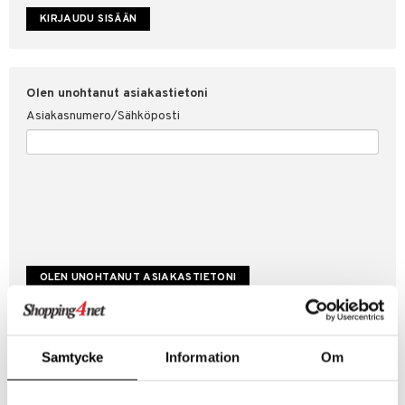
etojen suojaus
ksi
4net
Olen unohtanut asiakastietoni
Asiakasnumero/Sähköposti
Luo uusi asiakas
Samtycke
Information
Om
Hyviä tarjouksia
Laskutustiedot
Tilauksen tila & historiikki