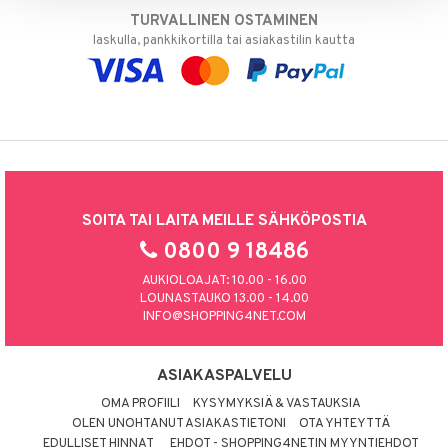
TURVALLINEN OSTAMINEN
laskulla, pankkikortilla tai asiakastilin kautta
SOITA TAI LAITA MEILLE SÄHKÖPOSTIA
0800 9 18486
AUKIOLOAJAT: 10.00 - 16.00
LOUNASTAUKO 13.00 - 14.00
INFO@SHOPPING4NET.COM
ASIAKASPALVELU
OMA PROFIILI
KYSYMYKSIÄ & VASTAUKSIA
OLEN UNOHTANUT ASIAKASTIETONI
OTA YHTEYTTÄ
EDULLISET HINNAT
EHDOT - SHOPPING4NETIN MYYNTIEHDOT