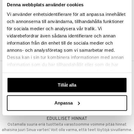
Denna webbplats använder cookies
Kestotilaus
Pidä tuotteita silmällä
Vi använder enhetsidentifierare för att anpassa innehållet
Arvostele tuotteita
Toivelistat
och annonserna till användarna, tillhandahålla funktioner
för sociala medier och analysera vår trafik. Vi
vidarebefordrar även sådana identifierare och annan
information från din enhet till de sociala medier och
LUO ASIAKAS
annons- och analysföretag som vi samarbetar med.
Dessa kan i sin tur kombinera informationen med annan
information som du har tillhandahållit eller som de har
samlat in när du har använt deras tjänster. Du godkänner
ILMAINEN TOIMITUS YLI 50 €
våra cookies vid fortsatt användande av vår webbplats.
Aina maksuton vaihtoehto, huolimatta siitä ostatko yksittäisen
Tillåt alla
tuotteen tai koko tilauksellesi joka ylittää 50 €.
NOPEAT TOIMITUKSET
Anpassa
Ennen kello 13.00 tehdyt tilaukset lähetetään normaalisti samana
päivänä
EDULLISET HINNAT
Ostamalla suuria eriä tuotteita varastoomme voimme pitää hinnat
alhaisina juuri Sinua varten! Voit olla varma, että teet löytöjä sivuillamme.