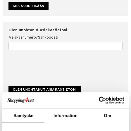
etojen suojaus
ksi
4net
Olen unohtanut asiakastietoni
Asiakasnumero/Sähköposti
Luo uusi asiakas
Samtycke
Information
Om
Hyviä tarjouksia
Laskutustiedot
Tilauksen tila & historiikki