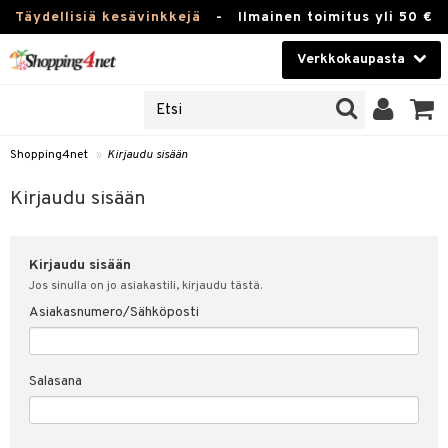
Täydellisiä kesävinkkejä
-
Ilmainen toimitus yli 50 €
Verkkokaupasta
JAT
Kauneudenhoito
UOTTEITA
Piilolinssit
Shopping4net
»
Kirjaudu sisään
u sisään
Luontaistuotteet
siakas
Kirjaudu sisään
Apteekki
nohtanut asiakastietoni
Kirjaudu sisään
Fitness
spalvelu
Jos sinulla on jo asiakastili, kirjaudu tästä.
Koti & Sisustus
Asiakasnumero/Sähköposti
ksiä & vastauksia
 hinnat
Lelut, Lapsi & Vauva
Salasana
Shopping4netin myyntiehdot
Tuotemerkkejä
Kampanjat