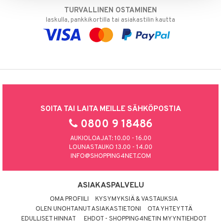
TURVALLINEN OSTAMINEN
laskulla, pankkikortilla tai asiakastilin kautta
SOITA TAI LAITA MEILLE SÄHKÖPOSTIA
0800 9 18486
AUKIOLOAJAT: 10.00 - 16.00
LOUNASTAUKO 13.00 - 14.00
INFO@SHOPPING4NET.COM
ASIAKASPALVELU
OMA PROFIILI
KYSYMYKSIÄ & VASTAUKSIA
OLEN UNOHTANUT ASIAKASTIETONI
OTA YHTEYTTÄ
EDULLISET HINNAT
EHDOT - SHOPPING4NETIN MYYNTIEHDOT