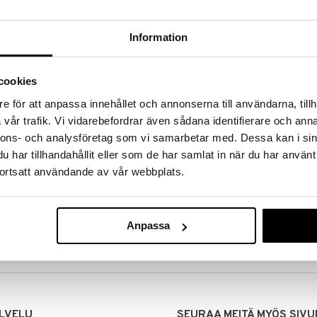
Information
cookies
e för att anpassa innehållet och annonserna till användarna, tillh
vår trafik. Vi vidarebefordrar även sådana identifierare och anna
nnons- och analysföretag som vi samarbetar med. Dessa kan i sin
har tillhandahållit eller som de har samlat in när du har använt
ortsatt användande av vår webbplats.
MITUKSET
EDULLISET HINNAT
00 tehdyt tilaukset lähetetään
Ostamalla suuria eriä tuotteita 
mana päivänä
voimme pitää hinnat alhaisina juuri
Anpassa
Voit olla varma, että teet löytöjä 
LVELU
SEURAA MEITÄ MYÖS SIVU