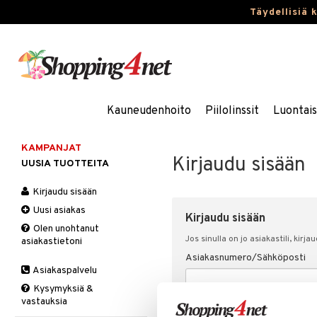
Täydellisiä 
Kauneudenhoito
Piilolinssit
Luontai
KAMPANJAT
Kirjaudu sisään
UUSIA TUOTTEITA
Kirjaudu sisään
Uusi asiakas
Kirjaudu sisään
Olen unohtanut
Jos sinulla on jo asiakastili, kirja
asiakastietoni
Asiakasnumero/Sähköposti
Asiakaspalvelu
Kysymyksiä &
vastauksia
Salasana