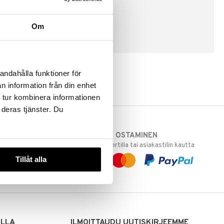
Om
LUO ASIAKAS
andahålla funktioner för
n information från din enhet
 tur kombinera informationen
 deras tjänster. Du
TURVALLINEN OSTAMINEN
varastoomme
laskulla, pankkikortilla tai asiakastilin kautta
 Sinua varten!
Tillåt alla
sivuillamme.
ILLA
ILMOITTAUDU UUTISKIRJEEMME