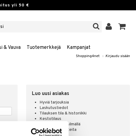
itus yli 50 €
si & Vauva
Tuotemerkkejä
Kampanjat
Shopping4net
»
Kirjaudu sisään
Luo uusi asiakas
Hyviä tarjouksia
Laskutustiedot
Tilauksen tila & historiikki
Kestotilaus
Pidä tuotteita silmällä
Arvostele tuotteita
Toivelistat