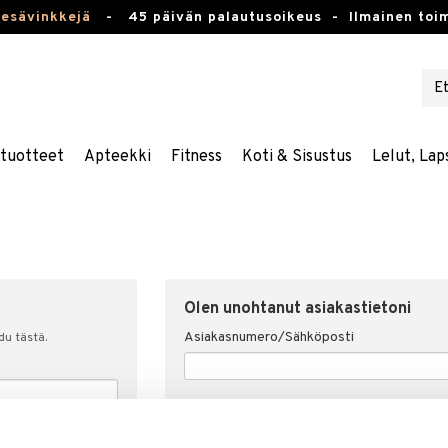
kesävinkkejä
-
45 päivän palautusoikeus -
Ilmainen toim
stuotteet
Apteekki
Fitness
Koti & Sisustus
Lelut, Lap
Olen unohtanut asiakastietoni
Asiakasnumero/Sähköposti
udu tästä.