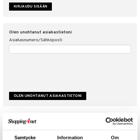
etojen suojaus
ksi
4net
Olen unohtanut asiakastietoni
Asiakasnumero/Sähköposti
Luo uusi asiakas
Hyviä tarjouksia
Laskutustiedot
Samtycke
Information
Om
Tilauksen tila & historiikki