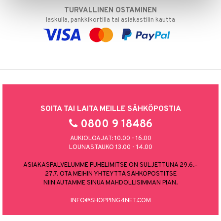
TURVALLINEN OSTAMINEN
laskulla, pankkikortilla tai asiakastilin kautta
SOITA TAI LAITA MEILLE SÄHKÖPOSTIA
0800 9 18486
AUKIOLOAJAT: 10.00 - 16.00
LOUNASTAUKO 13.00 - 14.00
ASIAKASPALVELUMME PUHELIMITSE ON SULJETTUNA 29.6.–
27.7. OTA MEIHIN YHTEYTTÄ SÄHKÖPOSTITSE
NIIN AUTAMME SINUA MAHDOLLISIMMAN PIAN.
INFO@SHOPPING4NET.COM