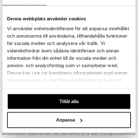
Kestotilaus
Pidä tuotteita silmällä
Arvostele tuotteita
Denna webbplats använder cookies
Toivelistat
Vi använder enhetsidentifierare för att anpassa innehållet
och annonserna till användarna, tillhandahålla funktioner
för sociala medier och analysera vår trafik. Vi
LUO ASIAKAS
vidarebefordrar även sådana identifierare och annan
information från din enhet till de sociala medier och
annons- och analysföretag som vi samarbetar med.
Dessa kan i sin tur kombinera informationen med annan
ILMAINEN TOIMITUS YLI 50 €
information som du har tillhandahållit eller som de har
Aina maksuton vaihtoehto, huolimatta siitä ostatko yksittäisen
samlat in när du har använt deras tjänster. Du godkänner
tuotteen tai koko tilauksellesi joka ylittää 50 €.
våra cookies vid fortsatt användande av vår webbplats.
NOPEAT TOIMITUKSET
Tillåt alla
Ennen kello 13.00 tehdyt tilaukset lähetetään normaalisti samana
päivänä
Anpassa
EDULLISET HINNAT
Ostamalla suuria eriä tuotteita varastoomme voimme pitää hinnat
alhaisina juuri Sinua varten! Voit olla varma, että teet löytöjä sivuillamme.