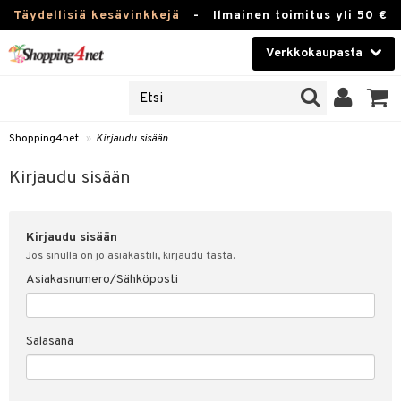
Täydellisiä kesävinkkejä
-
Ilmainen toimitus yli 50 €
Verkkokaupasta
JAT
Kauneudenhoito
UOTTEITA
Piilolinssit
Shopping4net
»
Kirjaudu sisään
u sisään
Luontaistuotteet
siakas
Kirjaudu sisään
Apteekki
nohtanut asiakastietoni
Kirjaudu sisään
Fitness
spalvelu
Jos sinulla on jo asiakastili, kirjaudu tästä.
Koti & Sisustus
Asiakasnumero/Sähköposti
ksiä & vastauksia
 hinnat
Lelut, Lapsi & Vauva
Salasana
Shopping4netin myyntiehdot
Tuotemerkkejä
Kampanjat