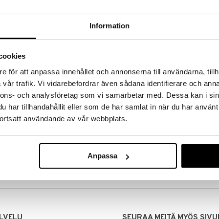
Information
cookies
e för att anpassa innehållet och annonserna till användarna, tillh
vår trafik. Vi vidarebefordrar även sådana identifierare och anna
nnons- och analysföretag som vi samarbetar med. Dessa kan i sin
har tillhandahållit eller som de har samlat in när du har använt
ortsatt användande av vår webbplats.
MITUKSET
EDULLISET HINNAT
00 tehdyt tilaukset lähetetään
Ostamalla suuria eriä tuotteita 
mana päivänä
voimme pitää hinnat alhaisina juuri
Anpassa
Voit olla varma, että teet löytöjä 
LVELU
SEURAA MEITÄ MYÖS SIVU