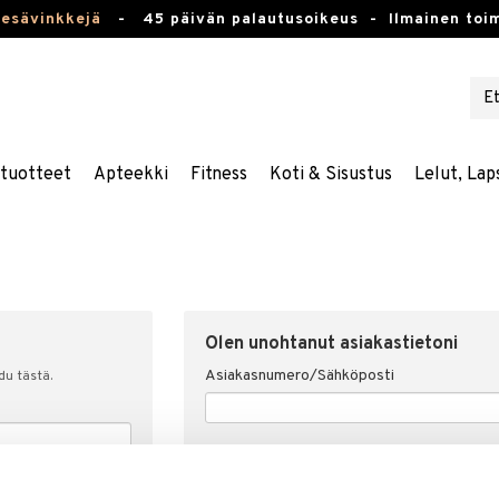
kesävinkkejä
-
45 päivän palautusoikeus -
Ilmainen toim
stuotteet
Apteekki
Fitness
Koti & Sisustus
Lelut, Lap
Olen unohtanut asiakastietoni
Asiakasnumero/Sähköposti
udu tästä.