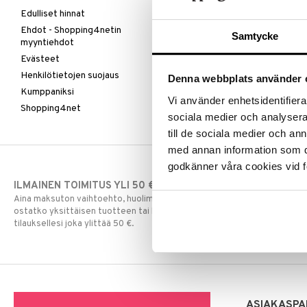
Edulliset hinnat
Ehdot - Shopping4netin
Samtycke
myyntiehdot
Evästeet
Henkilötietojen suojaus
Denna webbplats använder 
Kumppaniksi
Vi använder enhetsidentifierar
Shopping4net
sociala medier och analysera 
till de sociala medier och a
med annan information som du 
godkänner våra cookies vid f
ILMAINEN TOIMITUS YLI 50 €
NOPEAT TOI
Aina maksuton vaihtoehto, huolimatta siitä
Ennen kello 13.
ostatko yksittäisen tuotteen tai koko
normaalisti sa
tilauksellesi joka ylittää 50 €.
ASIAKASPA