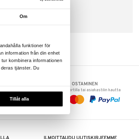
Om
LUO ASIAKAS
andahålla funktioner för
n information från din enhet
 tur kombinera informationen
 deras tjänster. Du
TURVALLINEN OSTAMINEN
varastoomme
laskulla, pankkikortilla tai asiakastilin kautta
 Sinua varten!
Tillåt alla
sivuillamme.
ILLA
ILMOITTAUDU UUTISKIRJEEMME