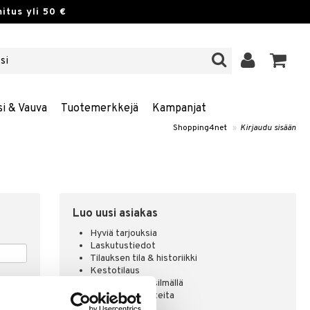
itus yli 50 €
si & Vauva
Tuotemerkkejä
Kampanjat
Shopping4net
»
Kirjaudu sisään
Luo uusi asiakas
Hyviä tarjouksia
Laskutustiedot
Tilauksen tila & historiikki
Kestotilaus
Pidä tuotteita silmällä
Arvostele tuotteita
Toivelistat