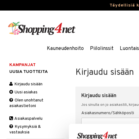
Täydellisiä 
Kauneudenhoito
Piilolinssit
Luontai
KAMPANJAT
Kirjaudu sisään
UUSIA TUOTTEITA
Kirjaudu sisään
Uusi asiakas
Kirjaudu sisään
Olen unohtanut
Jos sinulla on jo asiakastili, kirja
asiakastietoni
Asiakasnumero/Sähköposti
Asiakaspalvelu
Kysymyksiä &
vastauksia
Salasana