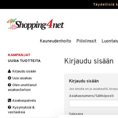
Täydellisiä 
Kauneudenhoito
Piilolinssit
Luontai
KAMPANJAT
Kirjaudu sisään
UUSIA TUOTTEITA
Kirjaudu sisään
Uusi asiakas
Kirjaudu sisään
Olen unohtanut
Jos sinulla on jo asiakastili, kirja
asiakastietoni
Asiakasnumero/Sähköposti
Asiakaspalvelu
Kysymyksiä &
vastauksia
Salasana