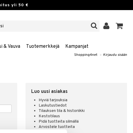
itus yli 50 €
si & Vauva
Tuotemerkkejä
Kampanjat
Shopping4net
»
Kirjaudu sisään
Luo uusi asiakas
Hyviä tarjouksia
Laskutustiedot
Tilauksen tila & historiikki
Kestotilaus
Pidä tuotteita silmällä
Arvostele tuotteita
Toivelistat