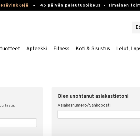
kesävinkkejä
-
45 päivän palautusoikeus -
Ilmainen toim
stuotteet
Apteekki
Fitness
Koti & Sisustus
Lelut, Lap
Olen unohtanut asiakastietoni
Asiakasnumero/Sähköposti
udu tästä.