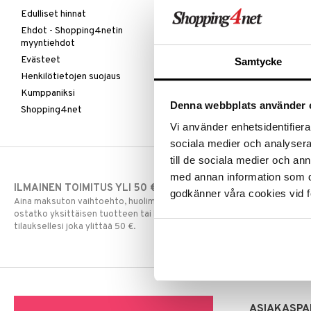
Edulliset hinnat
Ehdot - Shopping4netin
myyntiehdot
Evästeet
Samtycke
Henkilötietojen suojaus
Kumppaniksi
Denna webbplats använder 
Shopping4net
Vi använder enhetsidentifierar
sociala medier och analysera 
till de sociala medier och a
med annan information som du 
ILMAINEN TOIMITUS YLI 50 €
NOPEAT TOI
godkänner våra cookies vid f
Aina maksuton vaihtoehto, huolimatta siitä
Ennen kello 13.
ostatko yksittäisen tuotteen tai koko
normaalisti sa
tilauksellesi joka ylittää 50 €.
ASIAKASPA