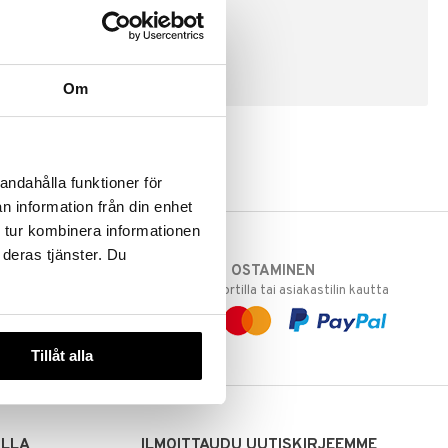
LUO ASIAKAS
Om
andahålla funktioner för
n information från din enhet
 tur kombinera informationen
 deras tjänster. Du
TURVALLINEN OSTAMINEN
varastoomme
laskulla, pankkikortilla tai asiakastilin kautta
 Sinua varten!
sivuillamme.
Tillåt alla
ILLA
ILMOITTAUDU UUTISKIRJEEMME