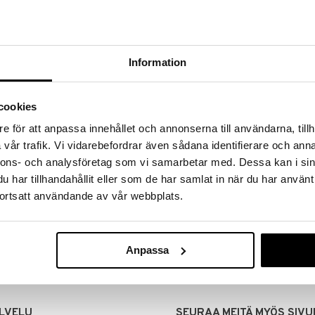
Information
cookies
e för att anpassa innehållet och annonserna till användarna, tillh
vår trafik. Vi vidarebefordrar även sådana identifierare och anna
nnons- och analysföretag som vi samarbetar med. Dessa kan i sin
har tillhandahållit eller som de har samlat in när du har använt
MITUKSET
EDULLISET HINNAT
ortsatt användande av vår webbplats.
00 tehdyt tilaukset lähetetään
Ostamalla suuria eriä tuotteita 
mana päivänä
voimme pitää hinnat alhaisina juuri
Voit olla varma, että teet löytöjä 
Anpassa
LVELU
SEURAA MEITÄ MYÖS SIVU