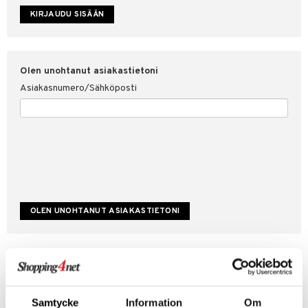
etojen suojaus
ksi
4net
Olen unohtanut asiakastietoni
Asiakasnumero/Sähköposti
Luo uusi asiakas
Hyviä tarjouksia
Laskutustiedot
Samtycke
Information
Om
Tilauksen tila & historiikki