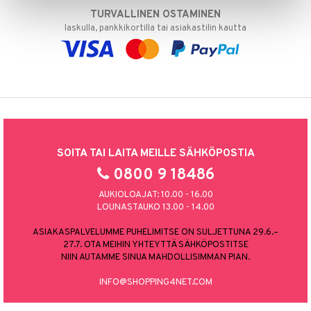
TURVALLINEN OSTAMINEN
laskulla, pankkikortilla tai asiakastilin kautta
SOITA TAI LAITA MEILLE SÄHKÖPOSTIA
0800 9 18486
AUKIOLOAJAT: 10.00 - 16.00
LOUNASTAUKO 13.00 - 14.00
ASIAKASPALVELUMME PUHELIMITSE ON SULJETTUNA 29.6.–
27.7. OTA MEIHIN YHTEYTTÄ SÄHKÖPOSTITSE
NIIN AUTAMME SINUA MAHDOLLISIMMAN PIAN.
INFO@SHOPPING4NET.COM