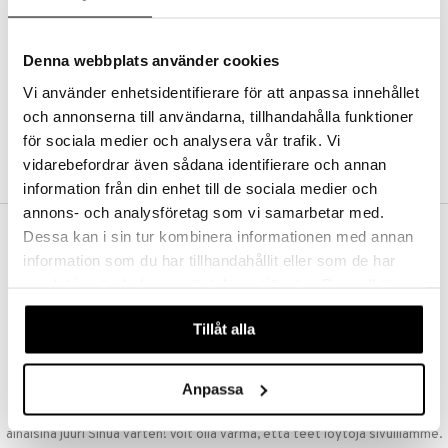
Kestotilaus
Pidä tuotteita silmällä
Arvostele tuotteita
Denna webbplats använder cookies
Toivelistat
Vi använder enhetsidentifierare för att anpassa innehållet
och annonserna till användarna, tillhandahålla funktioner
för sociala medier och analysera vår trafik. Vi
LUO ASIAKAS
vidarebefordrar även sådana identifierare och annan
information från din enhet till de sociala medier och
annons- och analysföretag som vi samarbetar med.
Dessa kan i sin tur kombinera informationen med annan
ILMAINEN TOIMITUS YLI 50 €
information som du har tillhandahållit eller som de har
Aina maksuton vaihtoehto, huolimatta siitä ostatko yksittäisen
samlat in när du har använt deras tjänster. Du godkänner
tuotteen tai koko tilauksellesi joka ylittää 50 €.
våra cookies vid fortsatt användande av vår webbplats.
NOPEAT TOIMITUKSET
Tillåt alla
Ennen kello 13.00 tehdyt tilaukset lähetetään normaalisti samana
päivänä
Anpassa
EDULLISET HINNAT
Ostamalla suuria eriä tuotteita varastoomme voimme pitää hinnat
alhaisina juuri Sinua varten! Voit olla varma, että teet löytöjä sivuillamme.