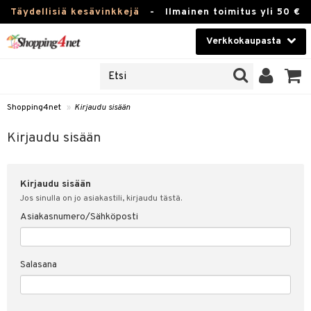
Täydellisiä kesävinkkejä
-
Ilmainen toimitus yli 50 €
Verkkokaupasta
JAT
Kauneudenhoito
UOTTEITA
Piilolinssit
Shopping4net
»
Kirjaudu sisään
u sisään
Luontaistuotteet
siakas
Kirjaudu sisään
Apteekki
nohtanut asiakastietoni
Kirjaudu sisään
Fitness
spalvelu
Jos sinulla on jo asiakastili, kirjaudu tästä.
Koti & Sisustus
Asiakasnumero/Sähköposti
ksiä & vastauksia
 hinnat
Lelut, Lapsi & Vauva
Salasana
Shopping4netin myyntiehdot
Tuotemerkkejä
Kampanjat