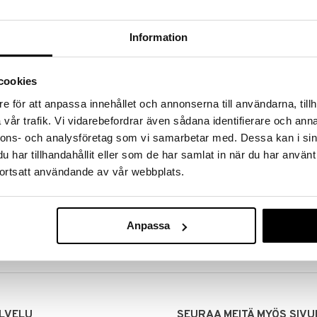
Information
cookies
e för att anpassa innehållet och annonserna till användarna, tillh
vår trafik. Vi vidarebefordrar även sådana identifierare och anna
nnons- och analysföretag som vi samarbetar med. Dessa kan i sin
har tillhandahållit eller som de har samlat in när du har använt
ortsatt användande av vår webbplats.
MITUKSET
EDULLISET HINNAT
00 tehdyt tilaukset lähetetään
Ostamalla suuria eriä tuotteita 
mana päivänä
voimme pitää hinnat alhaisina juuri
Anpassa
Voit olla varma, että teet löytöjä 
LVELU
SEURAA MEITÄ MYÖS SIVU