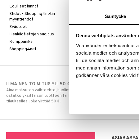
Edulliset hinnat
Ehdot - Shopping4netin
Samtycke
myyntiehdot
Evästeet
Henkilötietojen suojaus
Denna webbplats använder 
Kumppaniksi
Vi använder enhetsidentifierar
Shopping4net
sociala medier och analysera 
till de sociala medier och a
med annan information som du 
godkänner våra cookies vid f
ILMAINEN TOIMITUS YLI 50 €
NOPEAT TOI
Aina maksuton vaihtoehto, huolimatta siitä
Ennen kello 13.
ostatko yksittäisen tuotteen tai koko
normaalisti sa
tilauksellesi joka ylittää 50 €.
ASIAKASPA