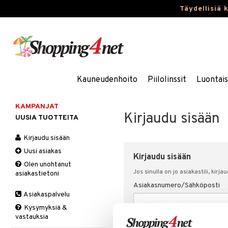
Täydellisiä 
Kauneudenhoito
Piilolinssit
Luontai
KAMPANJAT
Kirjaudu sisään
UUSIA TUOTTEITA
Kirjaudu sisään
Uusi asiakas
Kirjaudu sisään
Olen unohtanut
Jos sinulla on jo asiakastili, kirja
asiakastietoni
Asiakasnumero/Sähköposti
Asiakaspalvelu
Kysymyksiä &
vastauksia
Salasana