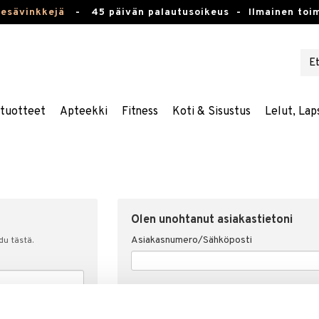
kesävinkkejä
-
45 päivän palautusoikeus -
Ilmainen toim
stuotteet
Apteekki
Fitness
Koti & Sisustus
Lelut, Lap
Olen unohtanut asiakastietoni
Asiakasnumero/Sähköposti
udu tästä.