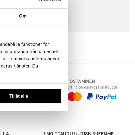
Om
LUO ASIAKAS
andahålla funktioner för
n information från din enhet
 tur kombinera informationen
 deras tjänster. Du
TURVALLINEN OSTAMINEN
varastoomme
laskulla, pankkikortilla tai asiakastilin kautta
 Sinua varten!
Tillåt alla
sivuillamme.
ILLA
ILMOITTAUDU UUTISKIRJEEMME