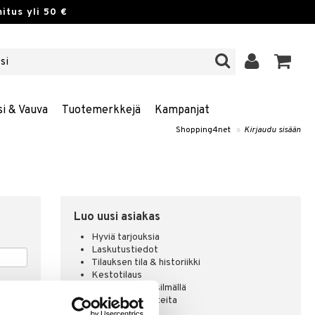
itus yli 50 €
si & Vauva
Tuotemerkkejä
Kampanjat
Shopping4net
»
Kirjaudu sisään
Luo uusi asiakas
Hyviä tarjouksia
Laskutustiedot
Tilauksen tila & historiikki
Kestotilaus
Pidä tuotteita silmällä
Arvostele tuotteita
Toivelistat