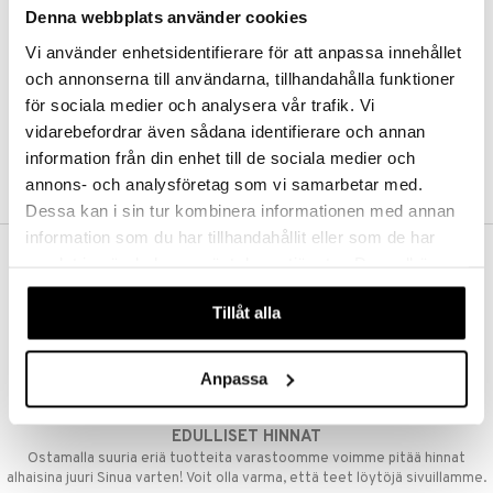
Denna webbplats använder cookies
Kestotilaus
Pidä tuotteita silmällä
Vi använder enhetsidentifierare för att anpassa innehållet
Arvostele tuotteita
Toivelistat
och annonserna till användarna, tillhandahålla funktioner
för sociala medier och analysera vår trafik. Vi
vidarebefordrar även sådana identifierare och annan
information från din enhet till de sociala medier och
LUO ASIAKAS
annons- och analysföretag som vi samarbetar med.
Dessa kan i sin tur kombinera informationen med annan
information som du har tillhandahållit eller som de har
samlat in när du har använt deras tjänster. Du godkänner
ILMAINEN TOIMITUS YLI 50 €
våra cookies vid fortsatt användande av vår webbplats.
Aina maksuton vaihtoehto, huolimatta siitä ostatko yksittäisen
Tillåt alla
tuotteen tai koko tilauksellesi joka ylittää 50 €.
NOPEAT TOIMITUKSET
Anpassa
Ennen kello 13.00 tehdyt tilaukset lähetetään normaalisti samana
päivänä
EDULLISET HINNAT
Ostamalla suuria eriä tuotteita varastoomme voimme pitää hinnat
alhaisina juuri Sinua varten! Voit olla varma, että teet löytöjä sivuillamme.