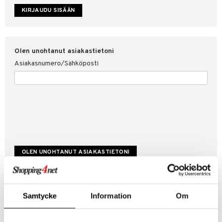
etojen suojaus
ksi
4net
Olen unohtanut asiakastietoni
Asiakasnumero/Sähköposti
Luo uusi asiakas
Samtycke
Information
Om
Hyviä tarjouksia
Laskutustiedot
Tilauksen tila & historiikki