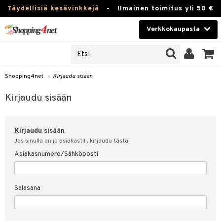
Täydellisiä kesävinkkejä
-
Ilmainen toimitus yli 50 €
Verkkokaupasta
JAT
Kauneudenhoito
UOTTEITA
Piilolinssit
Shopping4net
»
Kirjaudu sisään
u sisään
Luontaistuotteet
siakas
Kirjaudu sisään
Apteekki
nohtanut asiakastietoni
Kirjaudu sisään
Fitness
spalvelu
Jos sinulla on jo asiakastili, kirjaudu tästä.
Koti & Sisustus
Asiakasnumero/Sähköposti
ksiä & vastauksia
 hinnat
Lelut, Lapsi & Vauva
Salasana
Shopping4netin myyntiehdot
Tuotemerkkejä
Kampanjat