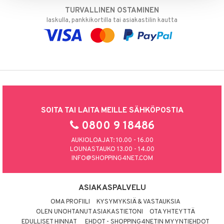
TURVALLINEN OSTAMINEN
laskulla, pankkikortilla tai asiakastilin kautta
SOITA TAI LAITA MEILLE SÄHKÖPOSTIA
0800 9 18486
AUKIOLOAJAT: 10.00 - 16.00
LOUNASTAUKO 13.00 - 14.00
INFO@SHOPPING4NET.COM
ASIAKASPALVELU
OMA PROFIILI
KYSYMYKSIÄ & VASTAUKSIA
OLEN UNOHTANUT ASIAKASTIETONI
OTA YHTEYTTÄ
EDULLISET HINNAT
EHDOT - SHOPPING4NETIN MYYNTIEHDOT