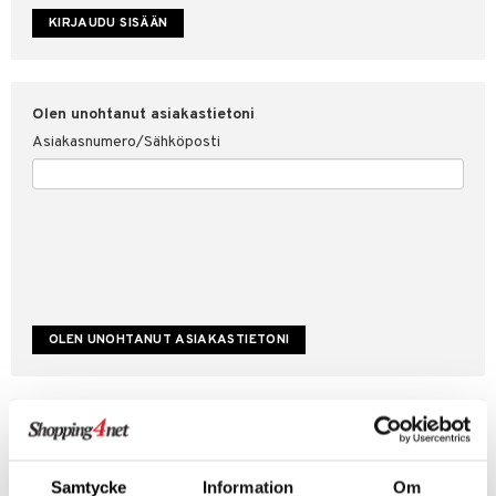
etojen suojaus
ksi
4net
Olen unohtanut asiakastietoni
Asiakasnumero/Sähköposti
Luo uusi asiakas
Hyviä tarjouksia
Laskutustiedot
Samtycke
Information
Om
Tilauksen tila & historiikki