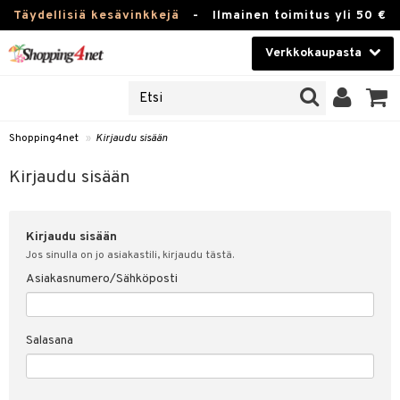
Täydellisiä kesävinkkejä
-
Ilmainen toimitus yli 50 €
Verkkokaupasta
JAT
Kauneudenhoito
UOTTEITA
Piilolinssit
Shopping4net
»
Kirjaudu sisään
u sisään
Luontaistuotteet
siakas
Kirjaudu sisään
Apteekki
nohtanut asiakastietoni
Kirjaudu sisään
Fitness
spalvelu
Jos sinulla on jo asiakastili, kirjaudu tästä.
Koti & Sisustus
Asiakasnumero/Sähköposti
ksiä & vastauksia
 hinnat
Lelut, Lapsi & Vauva
Salasana
Shopping4netin myyntiehdot
Tuotemerkkejä
Kampanjat