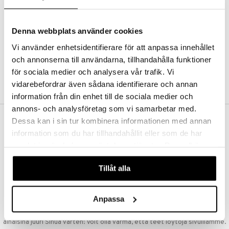
Kestotilaus
Pidä tuotteita silmällä
Arvostele tuotteita
Denna webbplats använder cookies
Toivelistat
Vi använder enhetsidentifierare för att anpassa innehållet
och annonserna till användarna, tillhandahålla funktioner
för sociala medier och analysera vår trafik. Vi
LUO ASIAKAS
vidarebefordrar även sådana identifierare och annan
information från din enhet till de sociala medier och
annons- och analysföretag som vi samarbetar med.
Dessa kan i sin tur kombinera informationen med annan
ILMAINEN TOIMITUS YLI 50 €
information som du har tillhandahållit eller som de har
Aina maksuton vaihtoehto, huolimatta siitä ostatko yksittäisen
samlat in när du har använt deras tjänster. Du godkänner
tuotteen tai koko tilauksellesi joka ylittää 50 €.
våra cookies vid fortsatt användande av vår webbplats.
NOPEAT TOIMITUKSET
Tillåt alla
Ennen kello 13.00 tehdyt tilaukset lähetetään normaalisti samana
päivänä
Anpassa
EDULLISET HINNAT
Ostamalla suuria eriä tuotteita varastoomme voimme pitää hinnat
alhaisina juuri Sinua varten! Voit olla varma, että teet löytöjä sivuillamme.