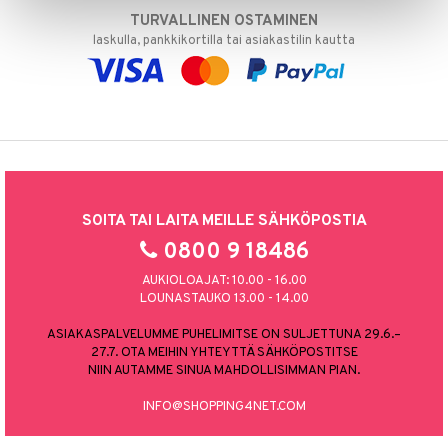
TURVALLINEN OSTAMINEN
laskulla, pankkikortilla tai asiakastilin kautta
SOITA TAI LAITA MEILLE SÄHKÖPOSTIA
0800 9 18486
AUKIOLOAJAT: 10.00 - 16.00
LOUNASTAUKO 13.00 - 14.00
ASIAKASPALVELUMME PUHELIMITSE ON SULJETTUNA 29.6.–
27.7. OTA MEIHIN YHTEYTTÄ SÄHKÖPOSTITSE
NIIN AUTAMME SINUA MAHDOLLISIMMAN PIAN.
INFO@SHOPPING4NET.COM