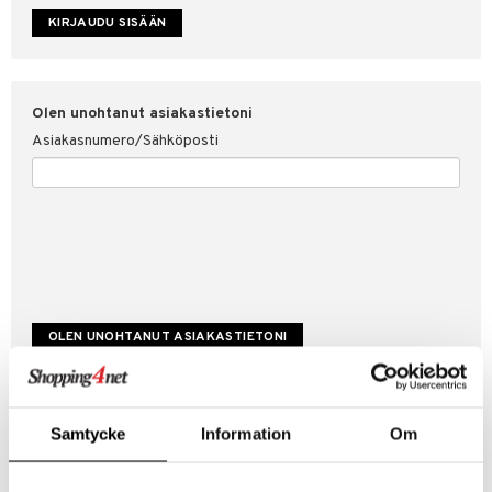
etojen suojaus
ksi
4net
Olen unohtanut asiakastietoni
Asiakasnumero/Sähköposti
Luo uusi asiakas
Samtycke
Information
Om
Hyviä tarjouksia
Laskutustiedot
Tilauksen tila & historiikki