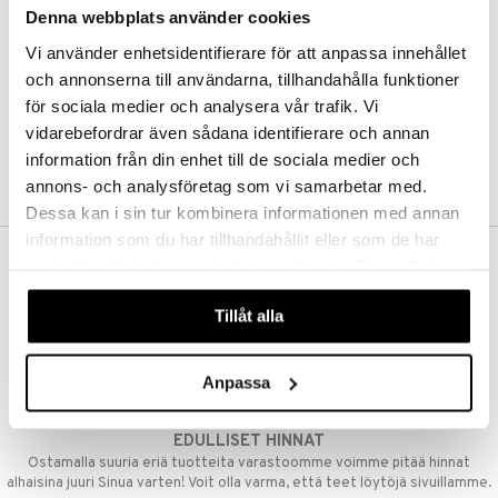
Denna webbplats använder cookies
Kestotilaus
Pidä tuotteita silmällä
Vi använder enhetsidentifierare för att anpassa innehållet
Arvostele tuotteita
Toivelistat
och annonserna till användarna, tillhandahålla funktioner
för sociala medier och analysera vår trafik. Vi
vidarebefordrar även sådana identifierare och annan
information från din enhet till de sociala medier och
LUO ASIAKAS
annons- och analysföretag som vi samarbetar med.
Dessa kan i sin tur kombinera informationen med annan
information som du har tillhandahållit eller som de har
samlat in när du har använt deras tjänster. Du godkänner
ILMAINEN TOIMITUS YLI 50 €
våra cookies vid fortsatt användande av vår webbplats.
Aina maksuton vaihtoehto, huolimatta siitä ostatko yksittäisen
Tillåt alla
tuotteen tai koko tilauksellesi joka ylittää 50 €.
NOPEAT TOIMITUKSET
Anpassa
Ennen kello 13.00 tehdyt tilaukset lähetetään normaalisti samana
päivänä
EDULLISET HINNAT
Ostamalla suuria eriä tuotteita varastoomme voimme pitää hinnat
alhaisina juuri Sinua varten! Voit olla varma, että teet löytöjä sivuillamme.