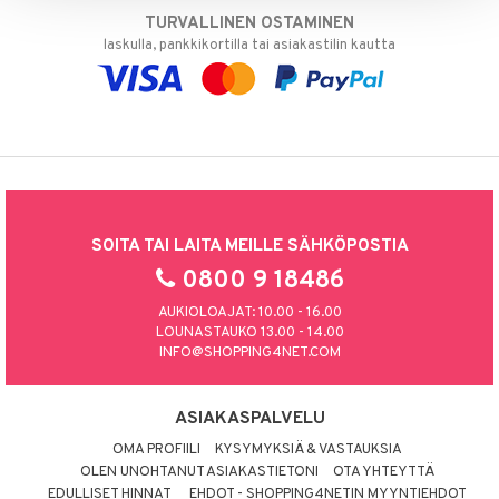
TURVALLINEN OSTAMINEN
laskulla, pankkikortilla tai asiakastilin kautta
SOITA TAI LAITA MEILLE SÄHKÖPOSTIA
0800 9 18486
AUKIOLOAJAT: 10.00 - 16.00
LOUNASTAUKO 13.00 - 14.00
INFO@SHOPPING4NET.COM
ASIAKASPALVELU
OMA PROFIILI
KYSYMYKSIÄ & VASTAUKSIA
OLEN UNOHTANUT ASIAKASTIETONI
OTA YHTEYTTÄ
EDULLISET HINNAT
EHDOT - SHOPPING4NETIN MYYNTIEHDOT