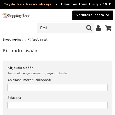
Täydellisiä kesävinkkejä
-
Ilmainen toimitus yli 50 €
Verkkokaupasta
JAT
Kauneudenhoito
UOTTEITA
Piilolinssit
Shopping4net
»
Kirjaudu sisään
u sisään
Luontaistuotteet
siakas
Kirjaudu sisään
Apteekki
nohtanut asiakastietoni
Kirjaudu sisään
Fitness
spalvelu
Jos sinulla on jo asiakastili, kirjaudu tästä.
Koti & Sisustus
Asiakasnumero/Sähköposti
ksiä & vastauksia
 hinnat
Lelut, Lapsi & Vauva
Salasana
Shopping4netin myyntiehdot
Tuotemerkkejä
Kampanjat